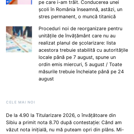
pe care i-am trăit. Conducerea unei
școli în România înseamnă, astăzi, un
stres permanent, o muncă titanică
Proceduri noi de reorganizare pentru
unitățile de învățământ care nu au
realizat planul de școlarizare: lista
acestora trebuie stabilită cu autoritățile
locale până pe 7 august, spune un
ordin emis miercuri, 5 august / Toate
măsurile trebuie încheiate până pe 24
august
CELE MAI NOI
De la 4.90 la Titularizare 2026, o învățătoare din
Sibiu a primit nota 8.70 după contestație: Când am
văzut nota inițială, nu mă puteam opri din plâns. Mi-