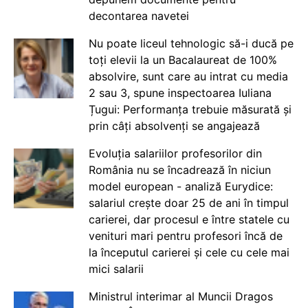
decontarea navetei
Nu poate liceul tehnologic să-i ducă pe
toți elevii la un Bacalaureat de 100%
absolvire, sunt care au intrat cu media
2 sau 3, spune inspectoarea Iuliana
Țugui: Performanța trebuie măsurată și
prin câți absolvenți se angajează
Evoluția salariilor profesorilor din
România nu se încadrează în niciun
model european - analiză Eurydice:
salariul crește doar 25 de ani în timpul
carierei, dar procesul e între statele cu
venituri mari pentru profesori încă de
la începutul carierei și cele cu cele mai
mici salarii
Ministrul interimar al Muncii Dragos