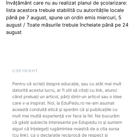
învățământ care nu au realizat planul de școlarizare:
lista acestora trebuie stabilită cu autoritățile locale
până pe 7 august, spune un ordin emis miercuri, 5
august / Toate măsurile trebuie încheiate până pe 24
august
COPYRIGHT
Pentru că scrieți despre educație, sau cu atât mai mult
datorită acestui lucru, ar fi util să citați cu link, atunci
când preluați un articol, părți dintr-un articol sau o idee
care v-a inspirat. Noi, la EduPedu.ro ne-am asumat
această conduită etică și sperăm că și publicațiile cu
mult mai multă experiență vor face la fel. Ne bucurăm
că găsiți subiecte interesante pe Edupedu.ro și suntem
siguri că înțelegeți rugămintea noastră de a cita sursa
(cu link), ca o declarație reciprocă de respect și