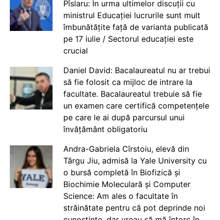
Pîslaru: În urma ultimelor discuții cu
ministrul Educației lucrurile sunt mult
îmbunătățite față de varianta publicată
pe 17 iulie / Sectorul educației este
crucial
Daniel David: Bacalaureatul nu ar trebui
să fie folosit ca mijloc de intrare la
facultate. Bacalaureatul trebuie să fie
un examen care certifică competențele
pe care le ai după parcursul unui
învățământ obligatoriu
Andra-Gabriela Cîrstoiu, elevă din
Târgu Jiu, admisă la Yale University cu
o bursă completă în Biofizică și
Biochimie Moleculară și Computer
Science: Am ales o facultate în
străinătate pentru că pot deprinde noi
cunoștințe, dar vreau să mă întorc în