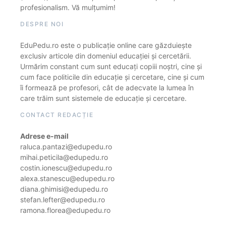
profesionalism. Vă mulțumim!
DESPRE NOI
EduPedu.ro este o publicație online care găzduiește
exclusiv articole din domeniul educației și cercetării.
Urmărim constant cum sunt educați copiii noștri, cine și
cum face politicile din educație și cercetare, cine și cum
îi formează pe profesori, cât de adecvate la lumea în
care trăim sunt sistemele de educație și cercetare.
CONTACT REDACȚIE
Adrese e-mail
raluca.pantazi@edupedu.ro
mihai.peticila@edupedu.ro
costin.ionescu@edupedu.ro
alexa.stanescu@edupedu.ro
diana.ghimisi@edupedu.ro
stefan.lefter@edupedu.ro
ramona.florea@edupedu.ro