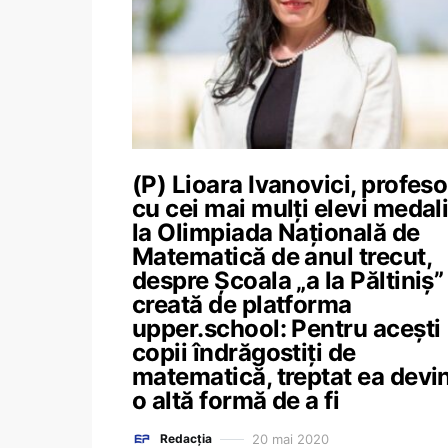
(P) Lioara Ivanovici, profeso
cu cei mai mulți elevi medali
la Olimpiada Națională de
Matematică de anul trecut,
despre Școala „a la Păltiniș”
creată de platforma
upper.school: Pentru acești
copii îndrăgostiți de
matematică, treptat ea devi
o altă formă de a fi
20 mai 2020
Redacția