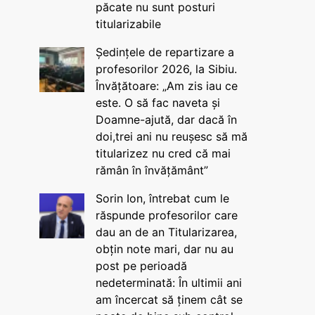
păcate nu sunt posturi
titularizabile
Ședințele de repartizare a
profesorilor 2026, la Sibiu.
Învățătoare: „Am zis iau ce
este. O să fac naveta și
Doamne-ajută, dar dacă în
doi,trei ani nu reușesc să mă
titularizez nu cred că mai
rămân în învățământ”
Sorin Ion, întrebat cum le
răspunde profesorilor care
dau an de an Titularizarea,
obțin note mari, dar nu au
post pe perioadă
nedeterminată: În ultimii ani
am încercat să ținem cât se