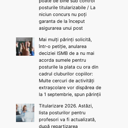
poate de bine sub control
posturile titularizabile / La
niciun concurs nu poți
garanta de la început
asigurarea unui post
Mai mulți părinți solicită,
într-o petiție, anularea
deciziei ISMB de a nu mai
acorda sumele pentru
posturile la plata cu ora din
cadrul cluburilor copiilor:
Multe cercuri de activități
extrașcolare vor dispărea de
la 1 septembrie, spun părinții
Titularizare 2026. Astăzi,
lista posturilor pentru
profesori va fi actualizată,
după repartizarea