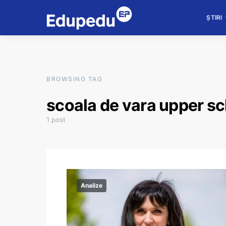
ȘTIRI
BROWSING TAG
scoala de vara upper s
1 post
Analize