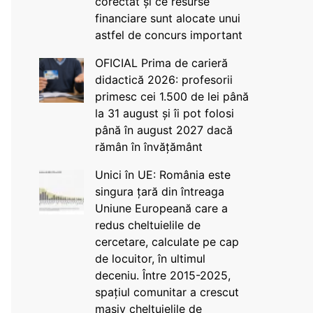
corectat și ce resurse
financiare sunt alocate unui
astfel de concurs important
OFICIAL Prima de carieră
didactică 2026: profesorii
primesc cei 1.500 de lei până
la 31 august și îi pot folosi
până în august 2027 dacă
rămân în învățământ
Unici în UE: România este
singura țară din întreaga
Uniune Europeană care a
redus cheltuielile de
cercetare, calculate pe cap
de locuitor, în ultimul
deceniu. Între 2015-2025,
spațiul comunitar a crescut
masiv cheltuielile de