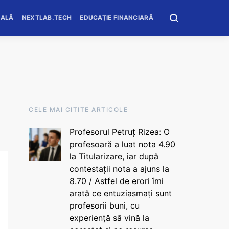
OALĂ
NEXTLAB.TECH
EDUCAȚIE FINANCIARĂ
CELE MAI CITITE ARTICOLE
Profesorul Petruț Rizea: O
profesoară a luat nota 4.90
la Titularizare, iar după
contestații nota a ajuns la
8.70 / Astfel de erori îmi
arată ce entuziasmați sunt
profesorii buni, cu
experiență să vină la