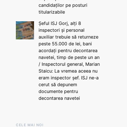
candidaților pe posturi
titularizabile
Șeful ISJ Gorj, alți 8
inspectori și personal
auxiliar trebuie să returneze
peste 55.000 de lei, bani
acordați pentru decontarea
navetei, timp de peste un an
/ Inspectorul general, Marian
Staicu: La vremea aceea nu
eram inspector șef. ISJ ne-a
cerut să depunem
documente pentru
decontarea navetei
CELE MAI NOI