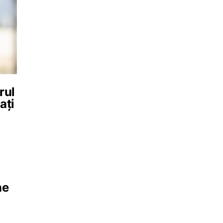
rul
ați
ne