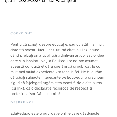
școlar 2026-2027 și lista vacanțelor
COPYRIGHT
Pentru că scrieți despre educație, sau cu atât mai mult
datorită acestui lucru, ar fi util să citați cu link, atunci
când preluați un articol, părți dintr-un articol sau o idee
care v-a inspirat. Noi, la EduPedu.ro ne-am asumat
această conduită etică și sperăm că și publicațiile cu
mult mai multă experiență vor face la fel. Ne bucurăm
că găsiți subiecte interesante pe Edupedu.ro și suntem
siguri că înțelegeți rugămintea noastră de a cita sursa
(cu link), ca o declarație reciprocă de respect și
profesionalism. Vă mulțumim!
DESPRE NOI
EduPedu.ro este o publicație online care găzduiește