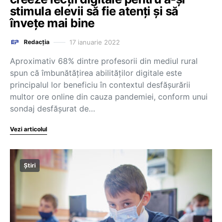
stimula elevii să fie atenți și să
învețe mai bine
17 ianuarie 2022
Redacția
Aproximativ 68% dintre profesorii din mediul rural
spun că îmbunătăţirea abilităţilor digitale este
principalul lor beneficiu în contextul desfăşurării
multor ore online din cauza pandemiei, conform unui
sondaj desfăşurat de…
Vezi articolul
Știri