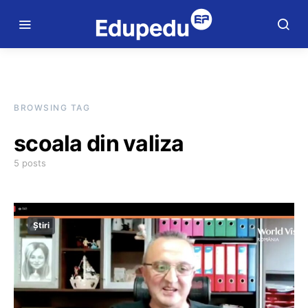
BROWSING TAG
scoala din valiza
5 posts
Știri