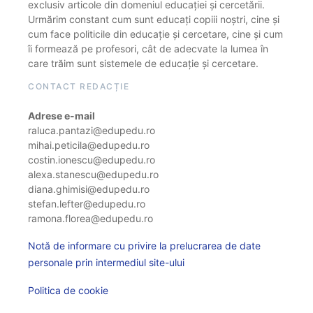
exclusiv articole din domeniul educației și cercetării.
Urmărim constant cum sunt educați copiii noștri, cine și
cum face politicile din educație și cercetare, cine și cum
îi formează pe profesori, cât de adecvate la lumea în
care trăim sunt sistemele de educație și cercetare.
CONTACT REDACȚIE
Adrese e-mail
raluca.pantazi@edupedu.ro
mihai.peticila@edupedu.ro
costin.ionescu@edupedu.ro
alexa.stanescu@edupedu.ro
diana.ghimisi@edupedu.ro
stefan.lefter@edupedu.ro
ramona.florea@edupedu.ro
Notă de informare cu privire la prelucrarea de date
personale prin intermediul site-ului
Politica de cookie