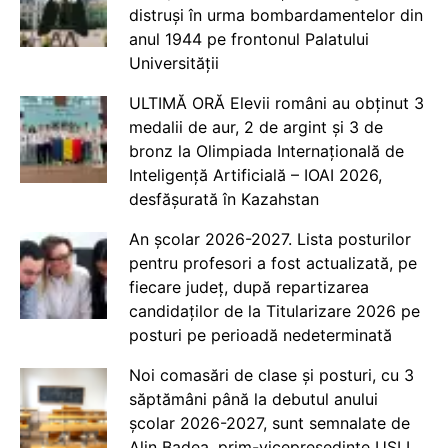
distruși în urma bombardamentelor din
anul 1944 pe frontonul Palatului
Universității
ULTIMĂ ORĂ Elevii români au obținut 3
medalii de aur, 2 de argint și 3 de
bronz la Olimpiada Internațională de
Inteligență Artificială – IOAI 2026,
desfășurată în Kazahstan
An școlar 2026-2027. Lista posturilor
pentru profesori a fost actualizată, pe
fiecare județ, după repartizarea
candidaților de la Titularizare 2026 pe
posturi pe perioadă nedeterminată
Noi comasări de clase și posturi, cu 3
săptămâni până la debutul anului
școlar 2026-2027, sunt semnalate de
Alin Badea, prim-vicepreședinte USLI