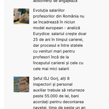
absolvenți se angajează
Evoluția salariilor
profesorilor din România nu
se încadrează în niciun
model european - analiză
Eurydice: salariul crește doar
25 de ani în timpul carierei,
dar procesul e între statele
cu venituri mari pentru
profesori încă de la
începutul carierei și cele cu
cele mai mici salarii
Șeful ISJ Gorj, alți 8
inspectori și personal
auxiliar trebuie să returneze
peste 55.000 de lei, bani
acordați pentru decontarea
navetei, timp de peste un an