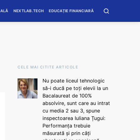
OALĂ
NEXTLAB.TECH
EDUCAȚIE FINANCIARĂ
CELE MAI CITITE ARTICOLE
Nu poate liceul tehnologic
să-i ducă pe toți elevii la un
Bacalaureat de 100%
absolvire, sunt care au intrat
cu media 2 sau 3, spune
inspectoarea Iuliana Țugui:
Performanța trebuie
măsurată și prin câți