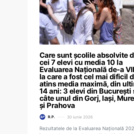
Care sunt școlile absolvite 
cei 7 elevi cu media 10 la
Evaluarea Națională de-a VII
la care a fost cel mai dificil 
atins media maximă, din ulti
14 ani: 3 elevi din București 
câte unul din Gorj, Iași, Mur
și Prahova
30 iunie 2026
R.P.
Rezultatele de la Evaluarea Națională 20