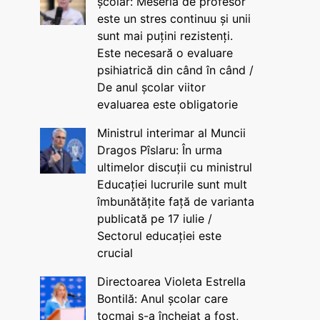
școlar: Meseria de profesor
este un stres continuu și unii
sunt mai puțini rezistenți.
Este necesară o evaluare
psihiatrică din când în când /
De anul școlar viitor
evaluarea este obligatorie
Ministrul interimar al Muncii
Dragos Pîslaru: În urma
ultimelor discuții cu ministrul
Educației lucrurile sunt mult
îmbunătățite față de varianta
publicată pe 17 iulie /
Sectorul educației este
crucial
Directoarea Violeta Estrella
Bontilă: Anul școlar care
tocmai s-a încheiat a fost,