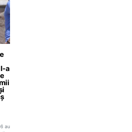
de
I-a
de
mii
și
eș
26 au