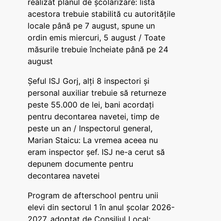
realizat planul de școlarizare: lista
acestora trebuie stabilită cu autoritățile
locale până pe 7 august, spune un
ordin emis miercuri, 5 august / Toate
măsurile trebuie încheiate până pe 24
august
Șeful ISJ Gorj, alți 8 inspectori și
personal auxiliar trebuie să returneze
peste 55.000 de lei, bani acordați
pentru decontarea navetei, timp de
peste un an / Inspectorul general,
Marian Staicu: La vremea aceea nu
eram inspector șef. ISJ ne-a cerut să
depunem documente pentru
decontarea navetei
Program de afterschool pentru unii
elevi din sectorul 1 în anul școlar 2026-
2027, adoptat de Consiliul Local: