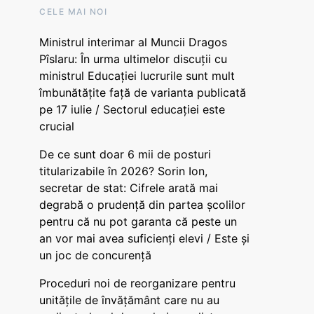
CELE MAI NOI
Ministrul interimar al Muncii Dragos
Pîslaru: În urma ultimelor discuții cu
ministrul Educației lucrurile sunt mult
îmbunătățite față de varianta publicată
pe 17 iulie / Sectorul educației este
crucial
De ce sunt doar 6 mii de posturi
titularizabile în 2026? Sorin Ion,
secretar de stat: Cifrele arată mai
degrabă o prudență din partea școlilor
pentru că nu pot garanta că peste un
an vor mai avea suficienți elevi / Este și
un joc de concurență
Proceduri noi de reorganizare pentru
unitățile de învățământ care nu au