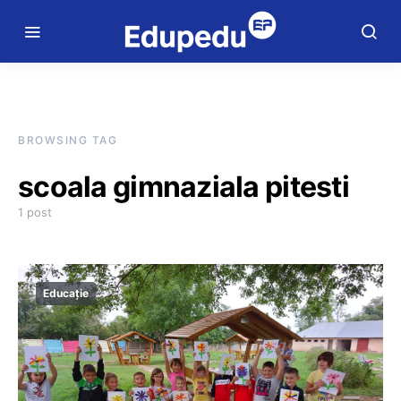
BROWSING TAG
scoala gimnaziala pitesti
1 post
Educație