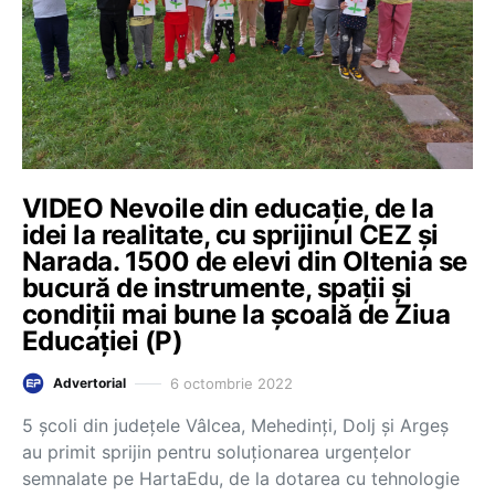
VIDEO Nevoile din educație, de la
idei la realitate, cu sprijinul CEZ și
Narada. 1500 de elevi din Oltenia se
bucură de instrumente, spații și
condiții mai bune la școală de Ziua
Educației (P)
6 octombrie 2022
Advertorial
5 școli din județele Vâlcea, Mehedinți, Dolj și Argeș
au primit sprijin pentru soluționarea urgențelor
semnalate pe HartaEdu, de la dotarea cu tehnologie