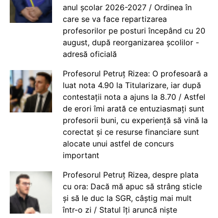
anul școlar 2026-2027 / Ordinea în
care se va face repartizarea
profesorilor pe posturi începând cu 20
august, după reorganizarea școlilor -
adresă oficială
Profesorul Petruț Rizea: O profesoară a
luat nota 4.90 la Titularizare, iar după
contestații nota a ajuns la 8.70 / Astfel
de erori îmi arată ce entuziasmați sunt
profesorii buni, cu experiență să vină la
corectat și ce resurse financiare sunt
alocate unui astfel de concurs
important
Profesorul Petruț Rizea, despre plata
cu ora: Dacă mă apuc să strâng sticle
și să le duc la SGR, câștig mai mult
într-o zi / Statul îți aruncă niște