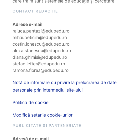
care trăim sunt sistemele de educație și cercetare.
CONTACT REDACȚIE
Adrese e-mail
raluca.pantazi@edupedu.ro
mihai.peticila@edupedu.ro
costin.ionescu@edupedu.ro
alexa.stanescu@edupedu.ro
diana.ghimisi@edupedu.ro
stefan.lefter@edupedu.ro
ramona.florea@edupedu.ro
Notă de informare cu privire la prelucrarea de date
personale prin intermediul site-ului
Politica de cookie
Modifică setarile cookie-urilor
PUBLICITATE ȘI PARTENERIATE
Adresă de e-mail