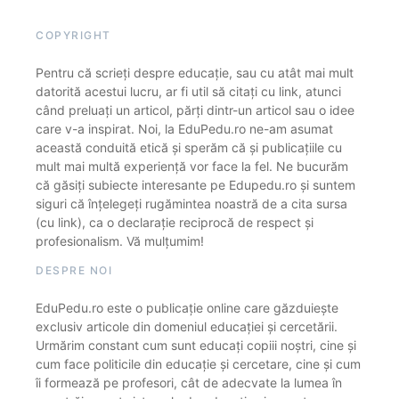
COPYRIGHT
Pentru că scrieți despre educație, sau cu atât mai mult
datorită acestui lucru, ar fi util să citați cu link, atunci
când preluați un articol, părți dintr-un articol sau o idee
care v-a inspirat. Noi, la EduPedu.ro ne-am asumat
această conduită etică și sperăm că și publicațiile cu
mult mai multă experiență vor face la fel. Ne bucurăm
că găsiți subiecte interesante pe Edupedu.ro și suntem
siguri că înțelegeți rugămintea noastră de a cita sursa
(cu link), ca o declarație reciprocă de respect și
profesionalism. Vă mulțumim!
DESPRE NOI
EduPedu.ro este o publicație online care găzduiește
exclusiv articole din domeniul educației și cercetării.
Urmărim constant cum sunt educați copiii noștri, cine și
cum face politicile din educație și cercetare, cine și cum
îi formează pe profesori, cât de adecvate la lumea în