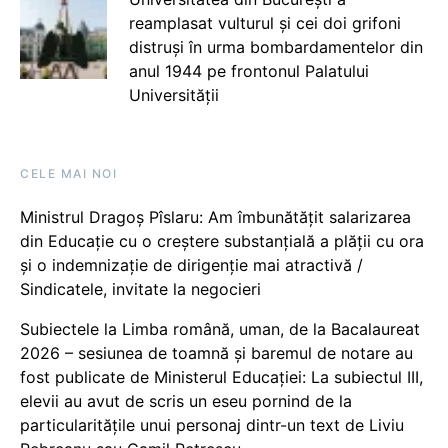
reamplasat vulturul și cei doi grifoni
distruși în urma bombardamentelor din
anul 1944 pe frontonul Palatului
Universității
CELE MAI NOI
Ministrul Dragoș Pîslaru: Am îmbunătățit salarizarea
din Educație cu o creștere substanțială a plății cu ora
și o indemnizație de dirigenție mai atractivă /
Sindicatele, invitate la negocieri
Subiectele la Limba română, uman, de la Bacalaureat
2026 – sesiunea de toamnă și baremul de notare au
fost publicate de Ministerul Educației: La subiectul III,
elevii au avut de scris un eseu pornind de la
particularitățile unui personaj dintr-un text de Liviu