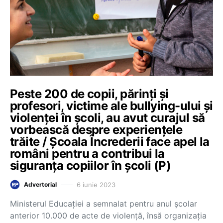
Peste 200 de copii, părinți și
profesori, victime ale bullying-ului și
violenței în școli, au avut curajul să
vorbească despre experiențele
trăite / Școala Încrederii face apel la
români pentru a contribui la
siguranța copiilor în școli (P)
6 iunie 2023
Advertorial
Ministerul Educației a semnalat pentru anul școlar
anterior 10.000 de acte de violență, însă organizația