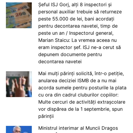
Șeful ISJ Gorj, alți 8 inspectori și
personal auxiliar trebuie să returneze
peste 55.000 de lei, bani acordați
pentru decontarea navetei, timp de
peste un an / Inspectorul general,
Marian Staicu: La vremea aceea nu
eram inspector șef. ISJ ne-a cerut să
depunem documente pentru
decontarea navetei
Mai mulți părinți solicită, într-o petiție,
anularea deciziei ISMB de a nu mai
acorda sumele pentru posturile la plata
cu ora din cadrul cluburilor copiilor:
Multe cercuri de activități extrașcolare
vor dispărea de la 1 septembrie, spun
părinții
Ministrul interimar al Muncii Dragos