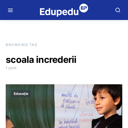
BROWSING TAG
scoala increderii
1 post
Educație