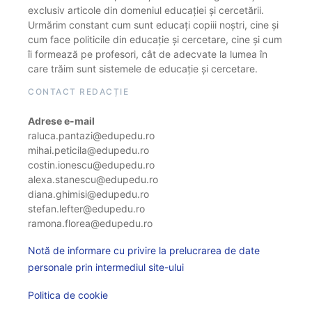
exclusiv articole din domeniul educației și cercetării.
Urmărim constant cum sunt educați copiii noștri, cine și
cum face politicile din educație și cercetare, cine și cum
îi formează pe profesori, cât de adecvate la lumea în
care trăim sunt sistemele de educație și cercetare.
CONTACT REDACȚIE
Adrese e-mail
raluca.pantazi@edupedu.ro
mihai.peticila@edupedu.ro
costin.ionescu@edupedu.ro
alexa.stanescu@edupedu.ro
diana.ghimisi@edupedu.ro
stefan.lefter@edupedu.ro
ramona.florea@edupedu.ro
Notă de informare cu privire la prelucrarea de date
personale prin intermediul site-ului
Politica de cookie