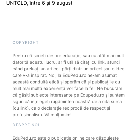
UNTOLD, între 6 și 9 august
COPYRIGHT
Pentru că scrieți despre educație, sau cu atât mai mult
datorită acestui lucru, ar fi util să citați cu link, atunci
când preluați un articol, părți dintr-un articol sau o idee
care v-a inspirat. Noi, la EduPedu.ro ne-am asumat
această conduită etică și sperăm că și publicațiile cu
mult mai multă experiență vor face la fel. Ne bucurăm
că găsiți subiecte interesante pe Edupedu.ro și suntem
siguri că înțelegeți rugămintea noastră de a cita sursa
(cu link), ca o declarație reciprocă de respect și
profesionalism. Vă mulțumim!
DESPRE NOI
EduPedu.ro este o publicație online care găzduiește