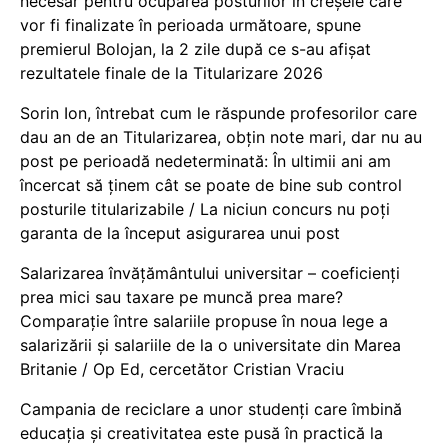
necesar pentru ocuparea posturilor în creșele care
vor fi finalizate în perioada următoare, spune
premierul Bolojan, la 2 zile după ce s-au afișat
rezultatele finale de la Titularizare 2026
Sorin Ion, întrebat cum le răspunde profesorilor care
dau an de an Titularizarea, obțin note mari, dar nu au
post pe perioadă nedeterminată: În ultimii ani am
încercat să ținem cât se poate de bine sub control
posturile titularizabile / La niciun concurs nu poți
garanta de la început asigurarea unui post
Salarizarea învățământului universitar – coeficienți
prea mici sau taxare pe muncă prea mare?
Comparație între salariile propuse în noua lege a
salarizării și salariile de la o universitate din Marea
Britanie / Op Ed, cercetător Cristian Vraciu
Campania de reciclare a unor studenți care îmbină
educația și creativitatea este pusă în practică la