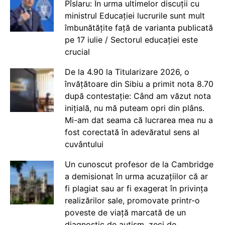
Pîslaru: În urma ultimelor discuții cu
ministrul Educației lucrurile sunt mult
îmbunătățite față de varianta publicată
pe 17 iulie / Sectorul educației este
crucial
De la 4.90 la Titularizare 2026, o
învățătoare din Sibiu a primit nota 8.70
după contestație: Când am văzut nota
inițială, nu mă puteam opri din plâns.
Mi-am dat seama că lucrarea mea nu a
fost corectată în adevăratul sens al
cuvântului
Un cunoscut profesor de la Cambridge
a demisionat în urma acuzațiilor că ar
fi plagiat sau ar fi exagerat în privința
realizărilor sale, promovate printr-o
poveste de viață marcată de un
diagnostic de autism, zeci de