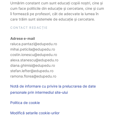
Urmărim constant cum sunt educați copiii noștri, cine și
cum face politicile din educație și cercetare, cine și cum
îi formează pe profesori, cât de adecvate la lumea în
care trăim sunt sistemele de educație și cercetare.
CONTACT REDACȚIE
Adrese e-mail
raluca.pantazi@edupedu.ro
mihai.peticila@edupedu.ro
costin.ionescu@edupedu.ro
alexa.stanescu@edupedu.ro
diana.ghimisi@edupedu.ro
stefan.lefter@edupedu.ro
ramona.florea@edupedu.ro
Notă de informare cu privire la prelucrarea de date
personale prin intermediul site-ului
Politica de cookie
Modifică setarile cookie-urilor