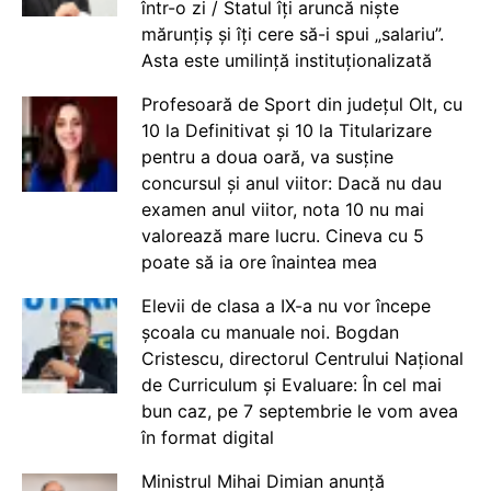
într-o zi / Statul îți aruncă niște
mărunțiș și îți cere să-i spui „salariu”.
Asta este umilință instituționalizată
Profesoară de Sport din județul Olt, cu
10 la Definitivat și 10 la Titularizare
pentru a doua oară, va susține
concursul și anul viitor: Dacă nu dau
examen anul viitor, nota 10 nu mai
valorează mare lucru. Cineva cu 5
poate să ia ore înaintea mea
Elevii de clasa a IX-a nu vor începe
școala cu manuale noi. Bogdan
Cristescu, directorul Centrului Național
de Curriculum și Evaluare: În cel mai
bun caz, pe 7 septembrie le vom avea
în format digital
Ministrul Mihai Dimian anunță