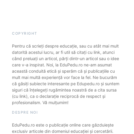
COPYRIGHT
Pentru că scrieți despre educație, sau cu atât mai mult
datorită acestui lucru, ar fi util să citați cu link, atunci
când preluați un articol, părți dintr-un articol sau o idee
care v-a inspirat. Noi, la EduPedu.ro ne-am asumat
această conduită etică și sperăm că și publicațiile cu
mult mai multă experiență vor face la fel. Ne bucurăm
că găsiți subiecte interesante pe Edupedu.ro și suntem
siguri că înțelegeți rugămintea noastră de a cita sursa
(cu link), ca o declarație reciprocă de respect și
profesionalism. Vă mulțumim!
DESPRE NOI
EduPedu.ro este o publicație online care găzduiește
exclusiv articole din domeniul educației și cercetării.