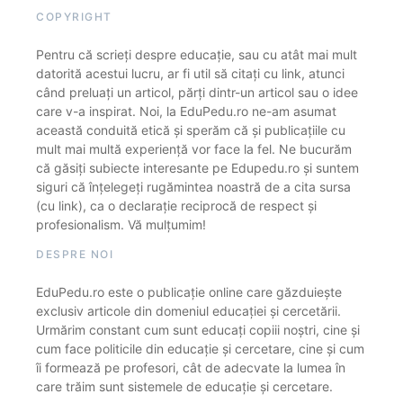
COPYRIGHT
Pentru că scrieți despre educație, sau cu atât mai mult
datorită acestui lucru, ar fi util să citați cu link, atunci
când preluați un articol, părți dintr-un articol sau o idee
care v-a inspirat. Noi, la EduPedu.ro ne-am asumat
această conduită etică și sperăm că și publicațiile cu
mult mai multă experiență vor face la fel. Ne bucurăm
că găsiți subiecte interesante pe Edupedu.ro și suntem
siguri că înțelegeți rugămintea noastră de a cita sursa
(cu link), ca o declarație reciprocă de respect și
profesionalism. Vă mulțumim!
DESPRE NOI
EduPedu.ro este o publicație online care găzduiește
exclusiv articole din domeniul educației și cercetării.
Urmărim constant cum sunt educați copiii noștri, cine și
cum face politicile din educație și cercetare, cine și cum
îi formează pe profesori, cât de adecvate la lumea în
care trăim sunt sistemele de educație și cercetare.