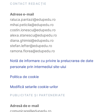
CONTACT REDACȚIE
Adrese e-mail
raluca.pantazi@edupedu.ro
mihai.peticila@edupedu.ro
costin.ionescu@edupedu.ro
alexa.stanescu@edupedu.ro
diana.ghimisi@edupedu.ro
stefan.lefter@edupedu.ro
ramona.florea@edupedu.ro
Notă de informare cu privire la prelucrarea de date
personale prin intermediul site-ului
Politica de cookie
Modifică setarile cookie-urilor
PUBLICITATE ȘI PARTENERIATE
Adresă de e-mail
comunicare@edupedu.ro