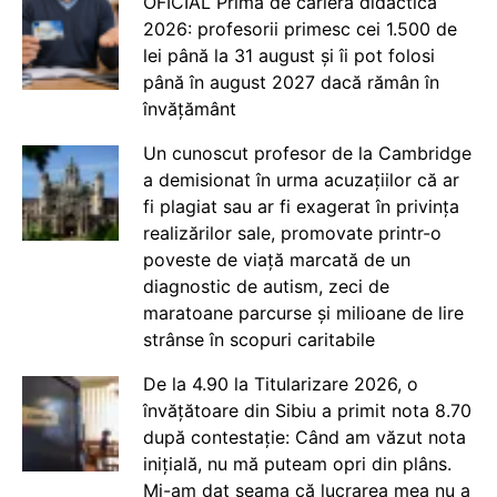
OFICIAL Prima de carieră didactică
2026: profesorii primesc cei 1.500 de
lei până la 31 august și îi pot folosi
până în august 2027 dacă rămân în
învățământ
Un cunoscut profesor de la Cambridge
a demisionat în urma acuzațiilor că ar
fi plagiat sau ar fi exagerat în privința
realizărilor sale, promovate printr-o
poveste de viață marcată de un
diagnostic de autism, zeci de
maratoane parcurse și milioane de lire
strânse în scopuri caritabile
De la 4.90 la Titularizare 2026, o
învățătoare din Sibiu a primit nota 8.70
după contestație: Când am văzut nota
inițială, nu mă puteam opri din plâns.
Mi-am dat seama că lucrarea mea nu a