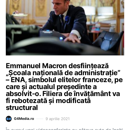
Emmanuel Macron desfiinţează
„Şcoala naţională de administraţie”
– ENA, simbolul elitelor franceze, pe
care și actualul președinte a
absolvit-o. Filiera de învăţământ va
fi rebotezată și modificată
structural
9 aprilie 2021
G4Media.ro
În cursul unei videoconferinţe cu câteva sute de înalţi