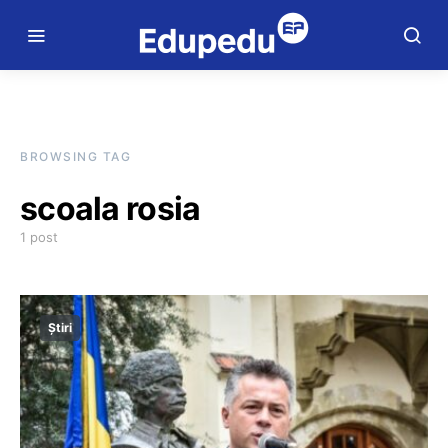
BROWSING TAG
scoala rosia
1 post
Știri