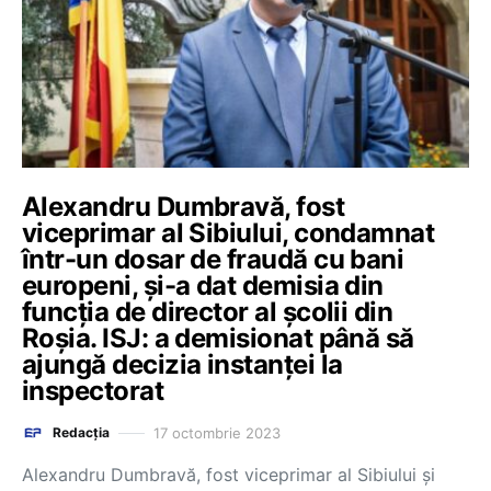
Alexandru Dumbravă, fost
viceprimar al Sibiului, condamnat
într-un dosar de fraudă cu bani
europeni, și-a dat demisia din
funcția de director al școlii din
Roșia. ISJ: a demisionat până să
ajungă decizia instanței la
inspectorat
17 octombrie 2023
Redacția
Alexandru Dumbravă, fost viceprimar al Sibiului și