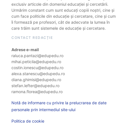
exclusiv articole din domeniul educației și cercetării.
Urmărim constant cum sunt educați copiii noștri, cine și
cum face politicile din educație și cercetare, cine și cum
îi formează pe profesori, cât de adecvate la lumea în
care trăim sunt sistemele de educație și cercetare.
CONTACT REDACȚIE
Adrese e-mail
raluca.pantazi@edupedu.ro
mihai.peticila@edupedu.ro
costin.ionescu@edupedu.ro
alexa.stanescu@edupedu.ro
diana.ghimisi@edupedu.ro
stefan.lefter@edupedu.ro
ramona.florea@edupedu.ro
Notă de informare cu privire la prelucrarea de date
personale prin intermediul site-ului
Politica de cookie