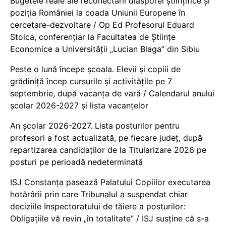
Bugetele reale ale reconectării diasporei științifice și
poziția României la coada Uniunii Europene în
cercetare-dezvoltare / Op Ed Profesorul Eduard
Stoica, conferențiar la Facultatea de Științe
Economice a Universității „Lucian Blaga” din Sibiu
Peste o lună începe școala. Elevii și copiii de
grădiniță încep cursurile și activitățile pe 7
septembrie, după vacanța de vară / Calendarul anului
școlar 2026-2027 și lista vacanțelor
An școlar 2026-2027. Lista posturilor pentru
profesori a fost actualizată, pe fiecare județ, după
repartizarea candidaților de la Titularizare 2026 pe
posturi pe perioadă nedeterminată
ISJ Constanța pasează Palatului Copiilor executarea
hotărârii prin care Tribunalul a suspendat chiar
deciziile Inspectoratului de tăiere a posturilor:
Obligațiile vă revin „în totalitate” / ISJ susține că s-a