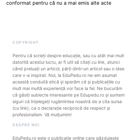
conformat pentru că nu a mai emis alte acte
COPYRIGHT
Pentru că scrieți despre educație, sau cu atât mai mult
datorită acestui lucru, ar fi util să citați cu link, atunci
când preluați un articol, părți dintr-un articol sau o idee
care v-a inspirat. Noi, la EduPedu.ro ne-am asumat
această conduită etică și sperăm că și publicațiile cu
mult mai multă experiență vor face la fel. Ne bucurăm
că găsiți subiecte interesante pe Edupedu.ro și suntem
siguri că înțelegeți rugămintea noastră de a cita sursa
(cu link), ca o declarație reciprocă de respect și
profesionalism. Vă mulțumim!
DESPRE NOI
EduPedu.ro este o publicație online care găzduiește