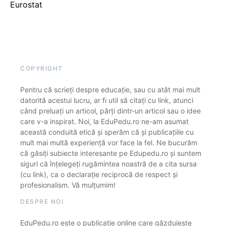
Eurostat
COPYRIGHT
Pentru că scrieți despre educație, sau cu atât mai mult
datorită acestui lucru, ar fi util să citați cu link, atunci
când preluați un articol, părți dintr-un articol sau o idee
care v-a inspirat. Noi, la EduPedu.ro ne-am asumat
această conduită etică și sperăm că și publicațiile cu
mult mai multă experiență vor face la fel. Ne bucurăm
că găsiți subiecte interesante pe Edupedu.ro și suntem
siguri că înțelegeți rugămintea noastră de a cita sursa
(cu link), ca o declarație reciprocă de respect și
profesionalism. Vă mulțumim!
DESPRE NOI
EduPedu.ro este o publicație online care găzduiește