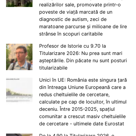
realizărilor sale, promovate printr-o
poveste de viață marcată de un
diagnostic de autism, zeci de
maratoane parcurse și milioane de lire
strânse în scopuri caritabile
Profesor de Istorie cu 9.70 la
Titularizare 2026: Nu prea sunt mari
așteptările. Din păcate nu sunt posturi
titularizabile
Unici în UE: România este singura țară
din întreaga Uniune Europeană care a
redus cheltuielile de cercetare,
calculate pe cap de locuitor, în ultimul
deceniu. Între 2015-2025, spațiul
comunitar a crescut masiv cheltuielile
de cercetare - ultimele date Eurostat
De la 4.90 la Titularizare 2026, o