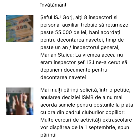
învățământ
Șeful ISJ Gorj, alți 8 inspectori și
personal auxiliar trebuie să returneze
peste 55.000 de lei, bani acordați
pentru decontarea navetei, timp de
peste un an / Inspectorul general,
Marian Staicu: La vremea aceea nu
eram inspector șef. ISJ ne-a cerut să
depunem documente pentru
decontarea navetei
Mai mulți părinți solicită, într-o petiție,
anularea deciziei ISMB de a nu mai
acorda sumele pentru posturile la plata
cu ora din cadrul cluburilor copiilor:
Multe cercuri de activități extrașcolare
vor dispărea de la 1 septembrie, spun
părinții