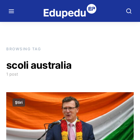
BROWSING TAG
scoli australia
1 post
Știri