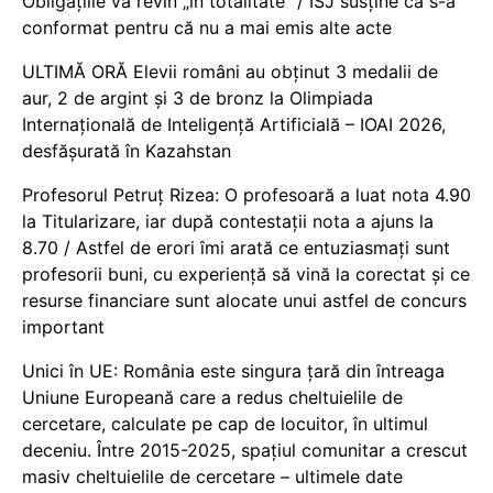
Obligațiile vă revin „în totalitate” / ISJ susține că s-a
conformat pentru că nu a mai emis alte acte
ULTIMĂ ORĂ Elevii români au obținut 3 medalii de
aur, 2 de argint și 3 de bronz la Olimpiada
Internațională de Inteligență Artificială – IOAI 2026,
desfășurată în Kazahstan
Profesorul Petruț Rizea: O profesoară a luat nota 4.90
la Titularizare, iar după contestații nota a ajuns la
8.70 / Astfel de erori îmi arată ce entuziasmați sunt
profesorii buni, cu experiență să vină la corectat și ce
resurse financiare sunt alocate unui astfel de concurs
important
Unici în UE: România este singura țară din întreaga
Uniune Europeană care a redus cheltuielile de
cercetare, calculate pe cap de locuitor, în ultimul
deceniu. Între 2015-2025, spațiul comunitar a crescut
masiv cheltuielile de cercetare – ultimele date