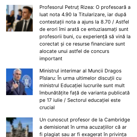
Profesorul Petruț Rizea: O profesoară a
luat nota 4.90 la Titularizare, iar după
contestații nota a ajuns la 8.70 / Astfel
de erori îmi arată ce entuziasmați sunt
profesorii buni, cu experiență să vină la
corectat și ce resurse financiare sunt
alocate unui astfel de concurs
important
Ministrul interimar al Muncii Dragos
Pîslaru: În urma ultimelor discuții cu
ministrul Educației lucrurile sunt mult
îmbunătățite față de varianta publicată
pe 17 iulie / Sectorul educației este
crucial
Un cunoscut profesor de la Cambridge
a demisionat în urma acuzațiilor că ar
fi plagiat sau ar fi exagerat în privința