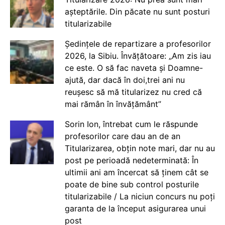
așteptările. Din păcate nu sunt posturi
titularizabile
Ședințele de repartizare a profesorilor
2026, la Sibiu. Învățătoare: „Am zis iau
ce este. O să fac naveta și Doamne-
ajută, dar dacă în doi,trei ani nu
reușesc să mă titularizez nu cred că
mai rămân în învățământ”
Sorin Ion, întrebat cum le răspunde
profesorilor care dau an de an
Titularizarea, obțin note mari, dar nu au
post pe perioadă nedeterminată: În
ultimii ani am încercat să ținem cât se
poate de bine sub control posturile
titularizabile / La niciun concurs nu poți
garanta de la început asigurarea unui
post