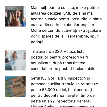
Mai mulți părinți solicită, într-o petiție,
anularea deciziei ISMB de a nu mai
acorda sumele pentru posturile la plata
cu ora din cadrul cluburilor copiilor:
Multe cercuri de activități extrașcolare
vor dispărea de la 1 septembrie, spun
părinții
Titularizare 2026. Astăzi, lista
posturilor pentru profesori va fi
actualizată, după repartizarea
candidaților pe posturi titularizabile
Șeful ISJ Gorj, alți 8 inspectori și
personal auxiliar trebuie să returneze
peste 55.000 de lei, bani acordați
pentru decontarea navetei, timp de
peste un an / Inspectorul general,
Marian Staicu: La vremea aceea nu