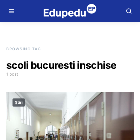
BROWSING TAG
scoli bucuresti inschise
1 post
Știri