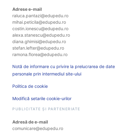
Adrese e-mail
raluca.pantazi@edupedu.ro
mihai.peticila@edupedu.ro
costin.ionescu@edupedu.ro
alexa.stanescu@edupedu.ro
diana.ghimisi@edupedu.ro
stefan.lefter@edupedu.ro
ramona.florea@edupedu.ro
Notă de informare cu privire la prelucrarea de date
personale prin intermediul site-ului
Politica de cookie
Modifică setarile cookie-urilor
PUBLICITATE ȘI PARTENERIATE
Adresă de e-mail
comunicare@edupedu.ro