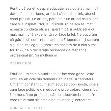
Pentru că scrieți despre educație, sau cu atât mai mult
datorită acestui lucru, ar fi util să citați cu link, atunci
când preluați un articol, părți dintr-un articol sau o idee
care v-a inspirat. Noi, la EduPedu.ro ne-am asumat
această conduită etică și sperăm că și publicațiile cu
mult mai multă experiență vor face la fel. Ne bucurăm
că găsiți subiecte interesante pe Edupedu.ro și suntem
siguri că înțelegeți rugămintea noastră de a cita sursa
(cu link), ca o declarație reciprocă de respect și
profesionalism. Vă mulțumim!
DESPRE NOI
EduPedu.ro este o publicație online care găzduiește
exclusiv articole din domeniul educației și cercetării.
Urmărim constant cum sunt educați copiii noștri, cine și
cum face politicile din educație și cercetare, cine și cum
îi formează pe profesori, cât de adecvate la lumea în
care trăim sunt sistemele de educație și cercetare.
CONTACT REDACȚIE