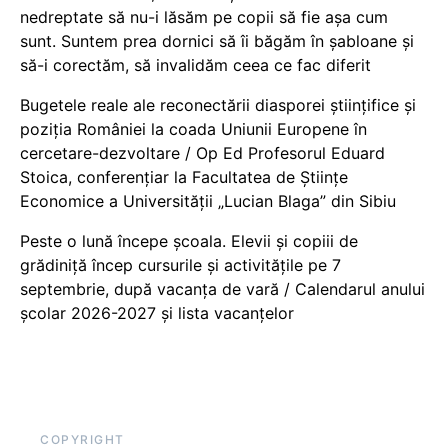
nedreptate să nu-i lăsăm pe copii să fie așa cum
sunt. Suntem prea dornici să îi băgăm în șabloane și
să-i corectăm, să invalidăm ceea ce fac diferit
Bugetele reale ale reconectării diasporei științifice și
poziția României la coada Uniunii Europene în
cercetare-dezvoltare / Op Ed Profesorul Eduard
Stoica, conferențiar la Facultatea de Științe
Economice a Universității „Lucian Blaga” din Sibiu
Peste o lună începe școala. Elevii și copiii de
grădiniță încep cursurile și activitățile pe 7
septembrie, după vacanța de vară / Calendarul anului
școlar 2026-2027 și lista vacanțelor
COPYRIGHT