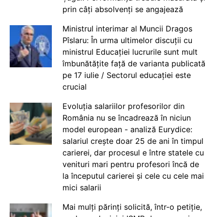
prin câți absolvenți se angajează
Ministrul interimar al Muncii Dragos
Pîslaru: În urma ultimelor discuții cu
ministrul Educației lucrurile sunt mult
îmbunătățite față de varianta publicată
pe 17 iulie / Sectorul educației este
crucial
Evoluția salariilor profesorilor din
România nu se încadrează în niciun
model european - analiză Eurydice:
salariul crește doar 25 de ani în timpul
carierei, dar procesul e între statele cu
venituri mari pentru profesori încă de
la începutul carierei și cele cu cele mai
mici salarii
Mai mulți părinți solicită, într-o petiție,