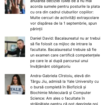
anularea deciziei ISMB de a nu mai
acorda sumele pentru posturile la plata
cu ora din cadrul cluburilor copiilor:
Multe cercuri de activități extrașcolare
vor dispărea de la 1 septembrie, spun
părinții
Daniel David: Bacalaureatul nu ar trebui
să fie folosit ca mijloc de intrare la
facultate. Bacalaureatul trebuie să fie
un examen care certifică competențele
pe care le ai după parcursul unui
învățământ obligatoriu
Andra-Gabriela Cîrstoiu, elevă din
Târgu Jiu, admisă la Yale University cu
o bursă completă în Biofizică și
Biochimie Moleculară și Computer
Science: Am ales o facultate în
străinătate pentru că pot deprinde noi