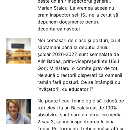
peste un an / Inspectorul general,
Marian Staicu: La vremea aceea nu
eram inspector șef. ISJ ne-a cerut să
depunem documente pentru
decontarea navetei
Noi comasări de clase și posturi, cu 3
săptămâni până la debutul anului
școlar 2026-2027, sunt semnalate de
Alin Badea, prim-vicepreședinte USLI
Gorj: Ministerul o comite grav de tot.
Ne sună directorii disperați că oamenii
rămân fără posturi. Ce se întâmplă cu
învățătorii, cu educatorii?
Nu poate liceul tehnologic să-i ducă pe
toți elevii la un Bacalaureat de 100%
absolvire, sunt care au intrat cu media
2 sau 3, spune inspectoarea Iuliana
Țugui: Performanța trebuie măsurată și