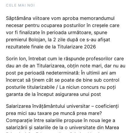
CELE MAI NOI
Săptămâna viitoare vom aproba memorandumul
necesar pentru ocuparea posturilor în creșele care
vor fi finalizate în perioada următoare, spune
premierul Bolojan, la 2 zile după ce s-au afișat
rezultatele finale de la Titularizare 2026
Sorin Ion, întrebat cum le răspunde profesorilor care
dau an de an Titularizarea, obțin note mari, dar nu au
post pe perioadă nedeterminată: În ultimii ani am
încercat să ținem cât se poate de bine sub control
posturile titularizabile / La niciun concurs nu poți
garanta de la început asigurarea unui post
Salarizarea învățământului universitar – coeficienți
prea mici sau taxare pe muncă prea mare?
Comparație între salariile propuse în noua lege a
salarizării și salariile de la o universitate din Marea