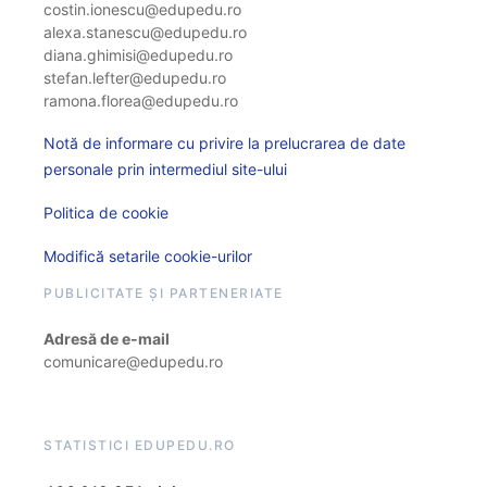
costin.ionescu@edupedu.ro
alexa.stanescu@edupedu.ro
diana.ghimisi@edupedu.ro
stefan.lefter@edupedu.ro
ramona.florea@edupedu.ro
Notă de informare cu privire la prelucrarea de date
personale prin intermediul site-ului
Politica de cookie
Modifică setarile cookie-urilor
PUBLICITATE ȘI PARTENERIATE
Adresă de e-mail
comunicare@edupedu.ro
STATISTICI EDUPEDU.RO