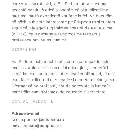
care v-a inspirat. Noi, la EduPedu.ro ne-am asumat
această conduită etică și sperăm că și publicațiile cu
mult mai multă experiență vor face la fel. Ne bucurăm
că găsiți subiecte interesante pe Edupedu.ro și suntem
siguri că înțelegeți rugămintea noastră de a cita sursa
(cu link), ca o declarație reciprocă de respect și
profesionalism. Vă mulțumim!
DESPRE NOI
EduPedu.ro este o publicație online care găzduiește
exclusiv articole din domeniul educației și cercetării.
Urmărim constant cum sunt educați copiii noștri, cine și
cum face politicile din educație și cercetare, cine și cum
îi formează pe profesori, cât de adecvate la lumea în
care trăim sunt sistemele de educație și cercetare.
CONTACT REDACȚIE
Adrese e-mail
raluca.pantazi@edupedu.ro
mihai.peticila@edupedu.ro