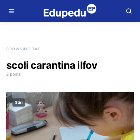
BROWSING TAG
scoli carantina ilfov
2 posts
Știri