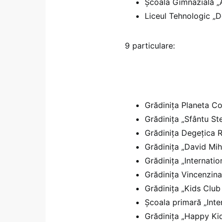
Școala Gimnazială 
Liceul Tehnologic „
9 particulare:
Grădinița Planeta Cop
Grădinița „Sfântu Ste
Grădinița Degețica 
Grădinița „David Mih
Grădinița „Internati
Grădinița Vincenzin
Grădinița „Kids Club 
Școala primară „Int
Grădinița „Happy Ki