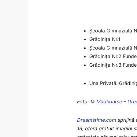
Școala Gimnazială N
Grădinița Nr.1
Școala Gimnazială N
Grădinița Nr.2 Fund
Grădinița Nr.3 Fund
Una Privată: Grădini
Foto: ©
Madhourse
–
Dre
Dreamstime.com
sprijină
19, oferă gratuit imagini 
articolele cât mai relevant