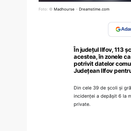
Foto: ©
Madhourse
–
Dreamstime.com
Adau
În județul Ilfov, 113 ș
acestea, în zonele ca
potrivit datelor comu
Județean Ilfov pentr
Din cele 39 de școli și gr
incidenței a depășit 6 la m
private.