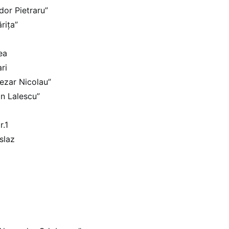
dor Pietraru”
rița”
ea
ri
ezar Nicolau”
an Lalescu”
r.1
slaz