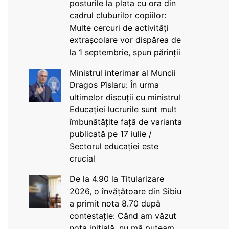
posturile la plata cu ora din
cadrul cluburilor copiilor:
Multe cercuri de activități
extrașcolare vor dispărea de
la 1 septembrie, spun părinții
Ministrul interimar al Muncii
Dragos Pîslaru: În urma
ultimelor discuții cu ministrul
Educației lucrurile sunt mult
îmbunătățite față de varianta
publicată pe 17 iulie /
Sectorul educației este
crucial
De la 4.90 la Titularizare
2026, o învățătoare din Sibiu
a primit nota 8.70 după
contestație: Când am văzut
nota inițială, nu mă puteam