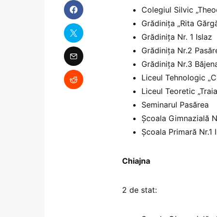
Colegiul Silvic „Theo
Grădinița „Rita Gărgă
Grădinița Nr. 1 Islaz
Grădinița Nr.2 Pasăr
Grădinița Nr.3 Băjena
Liceul Tehnologic „C
Liceul Teoretic „Trai
Seminarul Pasărea
Școala Gimnazială N
Școala Primară Nr.1 I
Chiajna
2 de stat: