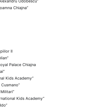
„Alexandru Odobescu”
Doamna Chiajna”
iilor II
lian”
Royal Palace Chiajna
ai”
onal Kids Academy”
a Cusmano”
Militari”
ernational Kids Academy”
ddo”