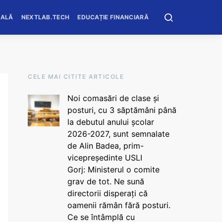
OALĂ
NEXTLAB.TECH
EDUCAȚIE FINANCIARĂ
CELE MAI CITITE ARTICOLE
Noi comasări de clase și
posturi, cu 3 săptămâni până
la debutul anului școlar
2026-2027, sunt semnalate
de Alin Badea, prim-
vicepreședinte USLI
Gorj: Ministerul o comite
grav de tot. Ne sună
directorii disperați că
oamenii rămân fără posturi.
Ce se întâmplă cu