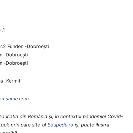
r.1
r.2 Fundeni-Dobroești
eni-Dobroești
eni-Dobroești
ța „Kermit”
amstime.com
 educaţia din România şi, în contextul pandemiei Covid-
stock prin care site-ul
Edupedu.ro
îşi poate ilustra
 posibil.