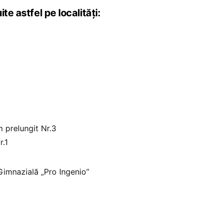
te astfel pe localități:
 prelungit Nr.3
r.1
Gimnazială „Pro Ingenio”