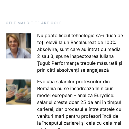
CELE MAI CITITE ARTICOLE
Nu poate liceul tehnologic să-i ducă pe
toți elevii la un Bacalaureat de 100%
absolvire, sunt care au intrat cu media
2 sau 3, spune inspectoarea Iuliana
Țugui: Performanța trebuie măsurată și
prin câți absolvenți se angajează
Evoluția salariilor profesorilor din
România nu se încadrează în niciun
model european - analiză Eurydice:
salariul crește doar 25 de ani în timpul
carierei, dar procesul e între statele cu
venituri mari pentru profesori încă de
la începutul carierei și cele cu cele mai