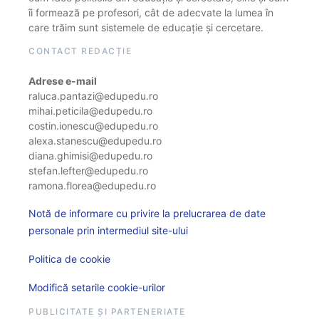
îi formează pe profesori, cât de adecvate la lumea în
care trăim sunt sistemele de educație și cercetare.
CONTACT REDACȚIE
Adrese e-mail
raluca.pantazi@edupedu.ro
mihai.peticila@edupedu.ro
costin.ionescu@edupedu.ro
alexa.stanescu@edupedu.ro
diana.ghimisi@edupedu.ro
stefan.lefter@edupedu.ro
ramona.florea@edupedu.ro
Notă de informare cu privire la prelucrarea de date
personale prin intermediul site-ului
Politica de cookie
Modifică setarile cookie-urilor
PUBLICITATE ȘI PARTENERIATE