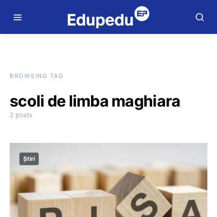
BROWSING TAG
scoli de limba maghiara
2 posts
Știri