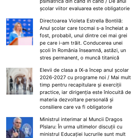
psihiatrică din când în când / De anul
școlar viitor evaluarea este obligatorie
Directoarea Violeta Estrella Bontilă:
Anul școlar care tocmai s-a încheiat a
fost, probabil, unul dintre cei mai grei
pe care i-am trăit. Conducerea unei
școli în România înseamnă, astăzi, un
stres permanent, o muncă titanică
Elevii de clasa a IX-a încep anul școlar
2026-2027 cu programe noi / Mai mult
timp pentru recapitulare și exerciții
practice, iar dirigenția este înlocuită de
materia dezvoltare personală și
consiliere care va fi obligatorie
Ministrul interimar al Muncii Dragos
Pîslaru: În urma ultimelor discuții cu
ministrul Educației lucrurile sunt mult