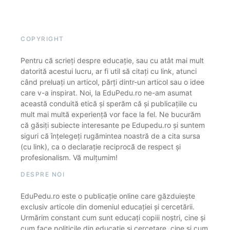
COPYRIGHT
Pentru că scrieți despre educație, sau cu atât mai mult
datorită acestui lucru, ar fi util să citați cu link, atunci
când preluați un articol, părți dintr-un articol sau o idee
care v-a inspirat. Noi, la EduPedu.ro ne-am asumat
această conduită etică și sperăm că și publicațiile cu
mult mai multă experiență vor face la fel. Ne bucurăm
că găsiți subiecte interesante pe Edupedu.ro și suntem
siguri că înțelegeți rugămintea noastră de a cita sursa
(cu link), ca o declarație reciprocă de respect și
profesionalism. Vă mulțumim!
DESPRE NOI
EduPedu.ro este o publicație online care găzduiește
exclusiv articole din domeniul educației și cercetării.
Urmărim constant cum sunt educați copiii noștri, cine și
cum face politicile din educație și cercetare, cine și cum