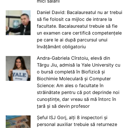
mici salarii
Daniel David: Bacalaureatul nu ar trebui
să fie folosit ca mijloc de intrare la
facultate. Bacalaureatul trebuie să fie
un examen care certifică competențele
pe care le ai după parcursul unui
învățământ obligatoriu
Andra-Gabriela Cîrstoiu, elevă din
Târgu Jiu, admisă la Yale University cu
o bursă completă în Biofizică și
Biochimie Moleculară și Computer
Science: Am ales o facultate în
străinătate pentru că pot deprinde noi
cunoștințe, dar vreau să mă întorc în
țară și să devin profesor
Șeful ISJ Gorj, alți 8 inspectori și
personal auxiliar trebuie să returneze