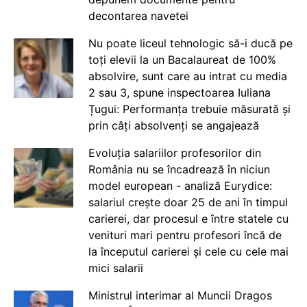
decontarea navetei
Nu poate liceul tehnologic să-i ducă pe
toți elevii la un Bacalaureat de 100%
absolvire, sunt care au intrat cu media
2 sau 3, spune inspectoarea Iuliana
Țugui: Performanța trebuie măsurată și
prin câți absolvenți se angajează
Evoluția salariilor profesorilor din
România nu se încadrează în niciun
model european - analiză Eurydice:
salariul crește doar 25 de ani în timpul
carierei, dar procesul e între statele cu
venituri mari pentru profesori încă de
la începutul carierei și cele cu cele mai
mici salarii
Ministrul interimar al Muncii Dragos