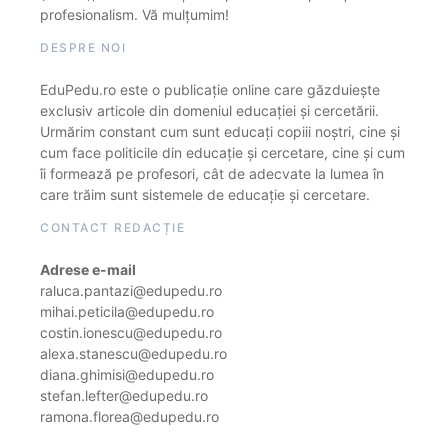
profesionalism. Vă mulțumim!
DESPRE NOI
EduPedu.ro este o publicație online care găzduiește
exclusiv articole din domeniul educației și cercetării.
Urmărim constant cum sunt educați copiii noștri, cine și
cum face politicile din educație și cercetare, cine și cum
îi formează pe profesori, cât de adecvate la lumea în
care trăim sunt sistemele de educație și cercetare.
CONTACT REDACȚIE
Adrese e-mail
raluca.pantazi@edupedu.ro
mihai.peticila@edupedu.ro
costin.ionescu@edupedu.ro
alexa.stanescu@edupedu.ro
diana.ghimisi@edupedu.ro
stefan.lefter@edupedu.ro
ramona.florea@edupedu.ro