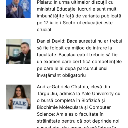
Pîslaru: În urma ultimelor discuții cu
ministrul Educației lucrurile sunt mult
îmbunătățite față de varianta publicată
pe 17 iulie / Sectorul educației este
crucial
Daniel David: Bacalaureatul nu ar trebui
să fie folosit ca mijloc de intrare la
facultate. Bacalaureatul trebuie să fie
un examen care certifică competențele
pe care le ai după parcursul unui
învățământ obligatoriu
Andra-Gabriela Cîrstoiu, elevă din
Târgu Jiu, admisă la Yale University cu
o bursă completă în Biofizică și
Biochimie Moleculară și Computer
Science: Am ales o facultate în
străinătate pentru că pot deprinde noi
cunoștințe, dar vreau să mă întorc în