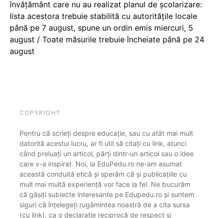
învățământ care nu au realizat planul de școlarizare:
lista acestora trebuie stabilită cu autoritățile locale
până pe 7 august, spune un ordin emis miercuri, 5
august / Toate măsurile trebuie încheiate până pe 24
august
COPYRIGHT
Pentru că scrieți despre educație, sau cu atât mai mult
datorită acestui lucru, ar fi util să citați cu link, atunci
când preluați un articol, părți dintr-un articol sau o idee
care v-a inspirat. Noi, la EduPedu.ro ne-am asumat
această conduită etică și sperăm că și publicațiile cu
mult mai multă experiență vor face la fel. Ne bucurăm
că găsiți subiecte interesante pe Edupedu.ro și suntem
siguri că înțelegeți rugămintea noastră de a cita sursa
(cu link), ca o declarație reciprocă de respect și