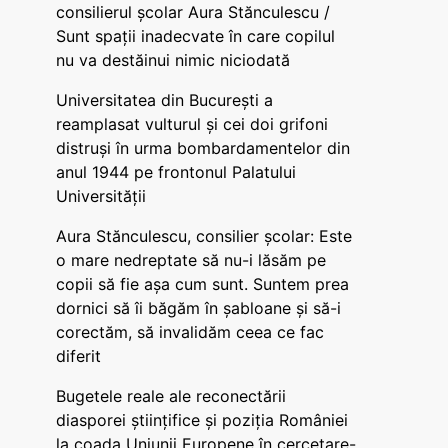
consilierul școlar Aura Stănculescu /
Sunt spații inadecvate în care copilul
nu va destăinui nimic niciodată
Universitatea din București a
reamplasat vulturul și cei doi grifoni
distruși în urma bombardamentelor din
anul 1944 pe frontonul Palatului
Universității
Aura Stănculescu, consilier școlar: Este
o mare nedreptate să nu-i lăsăm pe
copii să fie așa cum sunt. Suntem prea
dornici să îi băgăm în șabloane și să-i
corectăm, să invalidăm ceea ce fac
diferit
Bugetele reale ale reconectării
diasporei științifice și poziția României
la coada Uniunii Europene în cercetare-