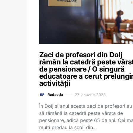
Zeci de profesori din Dolj
rămân la catedră peste vârs
de pensionare / O singură
educatoare a cerut prelungi
activității
27 ianuarie 2023
Redacția
În Dolj şi anul acesta zeci de profesori au
să rămână la catedră peste vârsta de
pensionare, adică peste 65 de ani. Cei ma
mulţi predau la şcoli din…