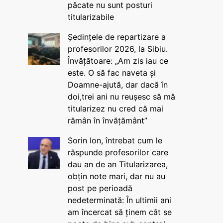
păcate nu sunt posturi
titularizabile
Ședințele de repartizare a
profesorilor 2026, la Sibiu.
Învățătoare: „Am zis iau ce
este. O să fac naveta și
Doamne-ajută, dar dacă în
doi,trei ani nu reușesc să mă
titularizez nu cred că mai
rămân în învățământ”
Sorin Ion, întrebat cum le
răspunde profesorilor care
dau an de an Titularizarea,
obțin note mari, dar nu au
post pe perioadă
nedeterminată: În ultimii ani
am încercat să ținem cât se