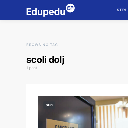
ȘTIRI
BROWSING TAG
scoli dolj
1 post
Știri