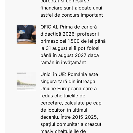
corectat și ce resurse
financiare sunt alocate unui
astfel de concurs important
OFICIAL Prima de carieră
didactică 2026: profesorii
primesc cei 1.500 de lei până
la 31 august și îi pot folosi
până în august 2027 dacă
rămân în învățământ
Unici în UE: România este
singura țară din întreaga
Uniune Europeană care a
redus cheltuielile de
cercetare, calculate pe cap
de locuitor, în ultimul
deceniu. Între 2015-2025,
spațiul comunitar a crescut
masiv cheltuielile de