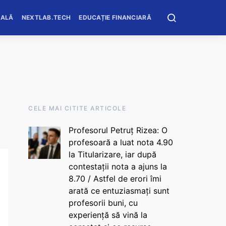
OALĂ
NEXTLAB.TECH
EDUCAȚIE FINANCIARĂ
CELE MAI CITITE ARTICOLE
Profesorul Petruț Rizea: O
profesoară a luat nota 4.90
la Titularizare, iar după
contestații nota a ajuns la
8.70 / Astfel de erori îmi
arată ce entuziasmați sunt
profesorii buni, cu
experiență să vină la