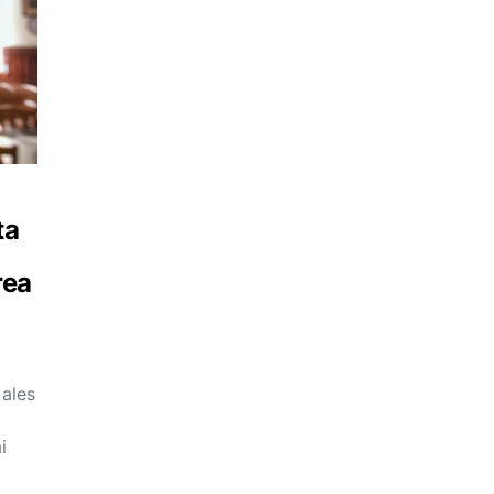
ta
rea
 ales
i