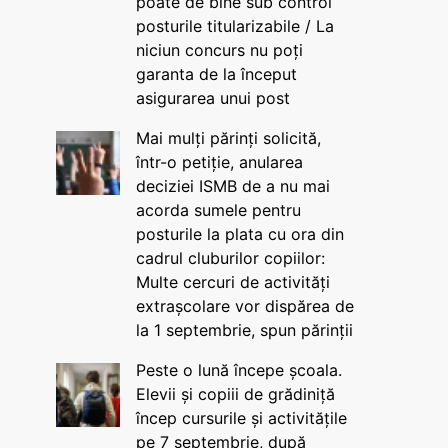
poate de bine sub control
posturile titularizabile / La
niciun concurs nu poți
garanta de la început
asigurarea unui post
Mai mulți părinți solicită,
într-o petiție, anularea
deciziei ISMB de a nu mai
acorda sumele pentru
posturile la plata cu ora din
cadrul cluburilor copiilor:
Multe cercuri de activități
extrașcolare vor dispărea de
la 1 septembrie, spun părinții
Peste o lună începe școala.
Elevii și copiii de grădiniță
încep cursurile și activitățile
pe 7 septembrie, după