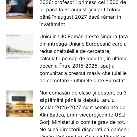
2026: profesorii primesc cei 1.500 de
lei până la 31 august și îi pot folosi
până în august 2027 dacă rămân în
învățământ
Unici în UE: România este singura țară
din întreaga Uniune Europeană care a
redus cheltuielile de cercetare,
calculate pe cap de locuitor, în ultimul
deceniu. Între 2015-2025, spațiul
comunitar a crescut masiv cheltuielile
de cercetare - ultimele date Eurostat
Noi comasări de clase și posturi, cu 3
săptămâni până la debutul anului
școlar 2026-2027, sunt semnalate de
Alin Badea, prim-vicepreședinte USLI
Gorj: Ministerul o comite grav de tot.
Ne sună directorii disperați că oamenii
rămân fără posturi. Ce se întâmplă cu