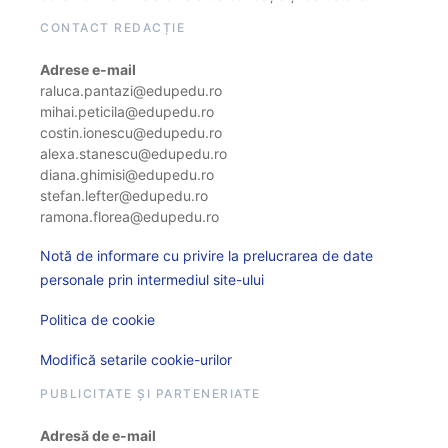
CONTACT REDACȚIE
Adrese e-mail
raluca.pantazi@edupedu.ro
mihai.peticila@edupedu.ro
costin.ionescu@edupedu.ro
alexa.stanescu@edupedu.ro
diana.ghimisi@edupedu.ro
stefan.lefter@edupedu.ro
ramona.florea@edupedu.ro
Notă de informare cu privire la prelucrarea de date
personale prin intermediul site-ului
Politica de cookie
Modifică setarile cookie-urilor
PUBLICITATE ȘI PARTENERIATE
Adresă de e-mail