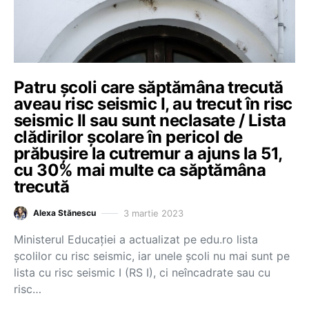
Patru școli care săptămâna trecută
aveau risc seismic I, au trecut în risc
seismic II sau sunt neclasate / Lista
clădirilor școlare în pericol de
prăbușire la cutremur a ajuns la 51,
cu 30% mai multe ca săptămâna
trecută
3 martie 2023
Alexa Stănescu
Ministerul Educației a actualizat pe edu.ro lista
școlilor cu risc seismic, iar unele școli nu mai sunt pe
lista cu risc seismic I (RS I), ci neîncadrate sau cu
risc…