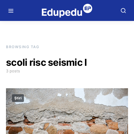
BROWSING TAG
scoli risc seismic I
3 posts
Știri