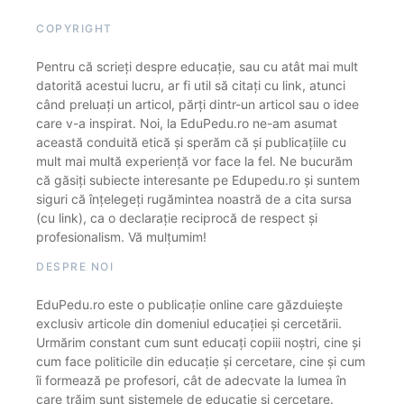
COPYRIGHT
Pentru că scrieți despre educație, sau cu atât mai mult
datorită acestui lucru, ar fi util să citați cu link, atunci
când preluați un articol, părți dintr-un articol sau o idee
care v-a inspirat. Noi, la EduPedu.ro ne-am asumat
această conduită etică și sperăm că și publicațiile cu
mult mai multă experiență vor face la fel. Ne bucurăm
că găsiți subiecte interesante pe Edupedu.ro și suntem
siguri că înțelegeți rugămintea noastră de a cita sursa
(cu link), ca o declarație reciprocă de respect și
profesionalism. Vă mulțumim!
DESPRE NOI
EduPedu.ro este o publicație online care găzduiește
exclusiv articole din domeniul educației și cercetării.
Urmărim constant cum sunt educați copiii noștri, cine și
cum face politicile din educație și cercetare, cine și cum
îi formează pe profesori, cât de adecvate la lumea în
care trăim sunt sistemele de educație și cercetare.