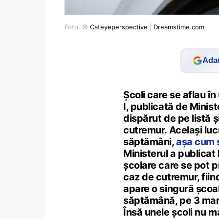
Foto: ©
Cateyeperspective
|
Dreamstime.com
Adau
Școli care se aflau î
I, publicată de Minis
dispărut de pe listă ș
cutremur. Același luc
săptămâni,
așa cum 
Ministerul a publicat 
școlare care se pot pră
caz de cutremur, fiind
apare o singură școal
săptămână, pe 3 marti
Însă unele școli nu ma