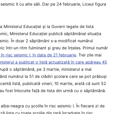
c seismic II cu alte săli. Dar pe 24 februarie, Liceul figura
a Ministerul Educației și la Guvern legate de lista
eismic, Ministerul Educației publică săptămânal situația
eismic. În doar 2 săptămâni s-a modificat numărul
smic într-un ritm fulminant și greu de înțeles. Primul număr
 în risc seismic I, în data de 21 februarie
. Trei zile mai
nisterul a publicat o listă actualizată în care apăreau 45
După o săptămână, pe 3 martie, ministerul a mai
când numărul la 51 de clădiri școlare care se pot prăbuși
centă listă, publicată vineri, 10 martie, arată că sunt 52
e au fost înlocuite față de lista din urmă cu o săptămână.
alba-neagra cu școlile în risc seismic I. În fiecare zi de
ază lista cu toate școlile din țară încadrate în risc