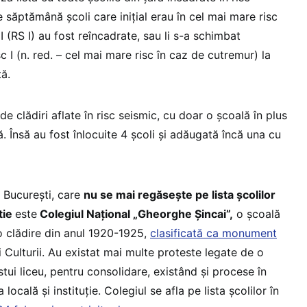
e săptămână școli care inițial erau în cel mai mare risc
I (RS I) au fost reîncadrate, sau li s-a schimbat
sc I (n. red. – cel mai mare risc în caz de cutremur) la
tă.
de clădiri aflate în risc seismic, cu doar o școală în plus
 Însă au fost înlocuite 4 școli și adăugată încă una cu
 București, care
nu se mai regăsește pe lista școlilor
tie
este
Colegiul Național „Gheorghe Șincai”,
o școală
-o clădire din anul 1920-1925,
clasificată ca monument
i Culturii. Au existat mai multe proteste legate de o
ui liceu, pentru consolidare, existând și procese în
 locală și instituție. Colegiul se afla pe lista școlilor în