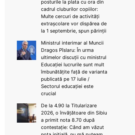
posturile la plata cu ora din
cadrul cluburilor copiilor:
Multe cercuri de activități
extrașcolare vor dispărea de
la 1 septembrie, spun părinții
Ministrul interimar al Muncii
Dragos Pîslaru: În urma
ultimelor discuții cu ministrul
Educației lucrurile sunt mult
îmbunătățite față de varianta
publicată pe 17 iulie /
Sectorul educației este
crucial
De la 4.90 la Titularizare
2026, o învățătoare din Sibiu
a primit nota 8.70 după
contestație: Când am văzut
nota inițială, nu mă puteam