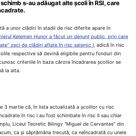
n schimb s-au adăugat alte școli în RSI, care
ncadrate.
stă a unor clădiri în stadii de risc diferite apare în
ierul Kelemen Hunor a făcut un denunț public, prin care
te” zeci de clădiri aflate în risc seismic I
, adică în risc
olile respective să devină eligibile pentru fonduri din
unosc criteriile în baza cărora încadrarea școlilor se
 la alta.
e 3 martie că, în lista actualizată a școlilor cu risc
ncadrate în risc I au fost schimbate în risc II sau chiar
plu, Liceul Teoretic Bilingv “Miguel de Cervantes” din
acum, ca și săptămâna trecută, ca neîncadrată cu unele