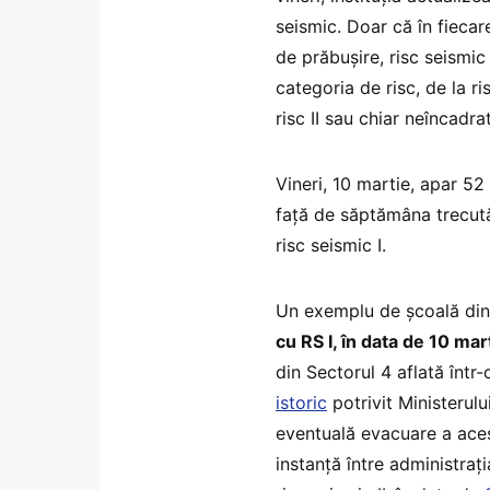
seismic. Doar că în fiecar
de prăbușire, risc seismic 
categoria de risc, de la ri
risc II sau chiar neîncadra
Vineri, 10 martie, apar 52 
față de săptămâna trecută.
risc seismic I.
Un exemplu de școală din
cu RS I, în data de 10 mar
din Sectorul 4 aflată într
istoric
potrivit Ministerulu
eventuală evacuare a acest
instanță între administrația