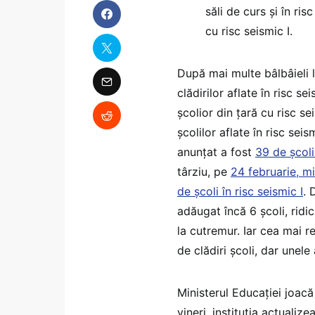
săli de curs și în ris
cu risc seismic I.
După mai multe bâlbâieli l
clădirilor aflate în risc s
școlior din țară cu risc s
școlilor aflate în risc sei
anunțat a fost
39 de școli
târziu, pe
24 februarie, mi
de școli în risc seismic I
. 
adăugat încă 6 școli, ridi
la cutremur. Iar cea mai re
de clădiri școli, dar unel
Ministerul Educației joacă 
vineri, instituția actualize