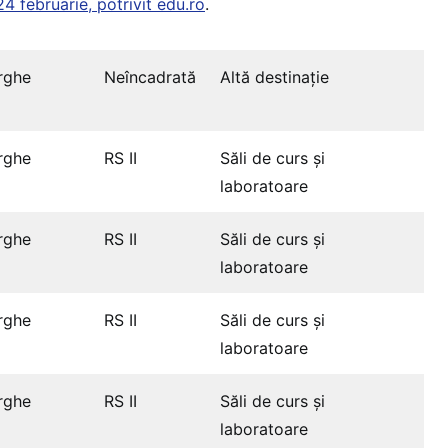
24 februarie, potrivit edu.ro
.
rghe
Neîncadrată
Altă destinaţie
rghe
RS II
Săli de curs și
laboratoare
rghe
RS II
Săli de curs și
laboratoare
rghe
RS II
Săli de curs și
laboratoare
rghe
RS II
Săli de curs și
laboratoare