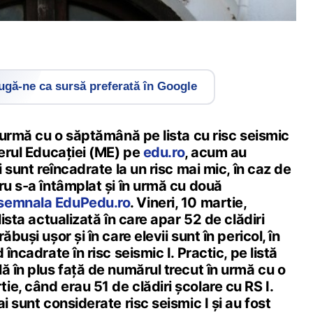
gă-ne ca sursă preferată în Google
n urmă cu o săptămână pe lista cu risc seismic
terul Educației (ME) pe
edu.ro
, acum au
i sunt reîncadrate la un risc mai mic, în caz de
ru s-a întâmplat și în urmă cu două
semnala EduPedu.ro
. Vineri, 10 martie,
lista actualizată în care apar 52 de clădiri
buși ușor și în care elevii sunt în pericol, în
 încadrate în risc seismic I. Practic, pe listă
ă în plus față de numărul trecut în urmă cu o
e, când erau 51 de clădiri școlare cu RS I.
i sunt considerate risc seismic I și au fost