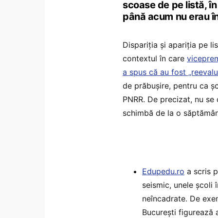
scoase de pe listă, î
până acum nu erau î
Dispariția și apariția pe li
contextul în care
viceprem
a spus că au fost „reevalua
de prăbușire, pentru ca șc
PNRR. De precizat, nu se c
schimbă de la o săptămână
Edupedu.ro
a scris p
seismic, unele școli î
neîncadrate. De exem
București figurează 