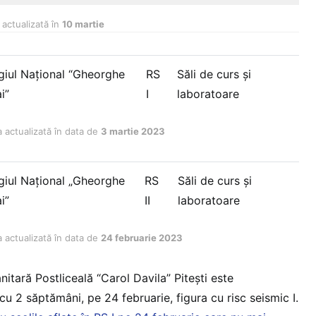
 actualizată în
10 martie
giul Naţional “Gheorghe
RS
Săli de curs și
i”
I
laboratoare
ta actualizată în data de
3 martie 2023
giul Naţional „Gheorghe
RS
Săli de curs și
i”
II
laboratoare
ta actualizată în data de
24 februarie 2023
itară Postliceală “Carol Davila” Pitești este
cu 2 săptămâni, pe 24 februarie, figura cu risc seismic I.