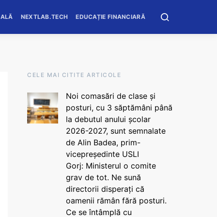
OALĂ
NEXTLAB.TECH
EDUCAȚIE FINANCIARĂ
CELE MAI CITITE ARTICOLE
Noi comasări de clase și
posturi, cu 3 săptămâni până
la debutul anului școlar
2026-2027, sunt semnalate
de Alin Badea, prim-
vicepreședinte USLI
Gorj: Ministerul o comite
grav de tot. Ne sună
directorii disperați că
oamenii rămân fără posturi.
Ce se întâmplă cu