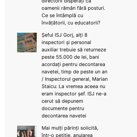
directorii disperați că
oamenii rămân fără posturi.
Ce se întâmplă cu
învățătorii, cu educatorii?
Șeful ISJ Gorj, alți 8
inspectori și personal
auxiliar trebuie să returneze
peste 55.000 de lei, bani
acordați pentru decontarea
navetei, timp de peste un an
/ Inspectorul general, Marian
Staicu: La vremea aceea nu
eram inspector șef. ISJ ne-a
cerut să depunem
documente pentru
decontarea navetei
Mai mulți părinți solicită,
într-o petiție, anularea