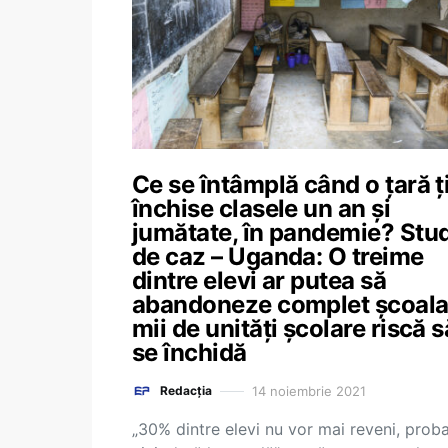
Ce se întâmplă când o țară ț
închise clasele un an și
jumătate, în pandemie? Stu
de caz – Uganda: O treime
dintre elevi ar putea să
abandoneze complet școala
mii de unități școlare riscă s
se închidă
14 noiembrie 2021
Redacția
„30% dintre elevi nu vor mai reveni, proba