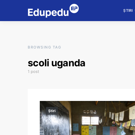
ȘTIRI
BROWSING TAG
scoli uganda
1 post
Știri