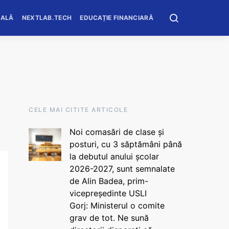
OALĂ
NEXTLAB.TECH
EDUCAȚIE FINANCIARĂ
CELE MAI CITITE ARTICOLE
Noi comasări de clase și
posturi, cu 3 săptămâni până
la debutul anului școlar
2026-2027, sunt semnalate
de Alin Badea, prim-
vicepreședinte USLI
Gorj: Ministerul o comite
grav de tot. Ne sună