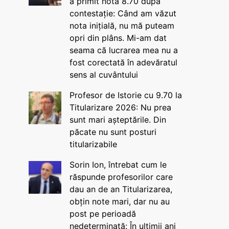
a primit nota 8.70 după
contestație: Când am văzut
nota inițială, nu mă puteam
opri din plâns. Mi-am dat
seama că lucrarea mea nu a
fost corectată în adevăratul
sens al cuvântului
Profesor de Istorie cu 9.70 la
Titularizare 2026: Nu prea
sunt mari așteptările. Din
păcate nu sunt posturi
titularizabile
Sorin Ion, întrebat cum le
răspunde profesorilor care
dau an de an Titularizarea,
obțin note mari, dar nu au
post pe perioadă
nedeterminată: În ultimii ani