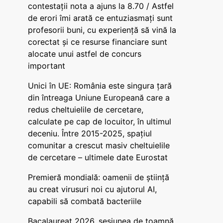
contestații nota a ajuns la 8.70 / Astfel
de erori îmi arată ce entuziasmați sunt
profesorii buni, cu experiență să vină la
corectat și ce resurse financiare sunt
alocate unui astfel de concurs
important
Unici în UE: România este singura țară
din întreaga Uniune Europeană care a
redus cheltuielile de cercetare,
calculate pe cap de locuitor, în ultimul
deceniu. Între 2015-2025, spațiul
comunitar a crescut masiv cheltuielile
de cercetare – ultimele date Eurostat
Premieră mondială: oamenii de știință
au creat virusuri noi cu ajutorul AI,
capabili să combată bacteriile
Bacalaureat 2026, sesiunea de toamnă.