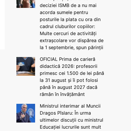
deciziei ISMB de a nu mai
acorda sumele pentru
posturile la plata cu ora din
cadrul cluburilor copiilor:
Multe cercuri de activități
extrașcolare vor dispărea de
la 1 septembrie, spun părinții
OFICIAL Prima de carieră
didactică 2026: profesorii
primesc cei 1.500 de lei până
la 31 august și îi pot folosi
până în august 2027 dacă
rămân în învățământ
Ministrul interimar al Muncii
Dragos Pîslaru: În urma
ultimelor discuții cu ministrul
Educației lucrurile sunt mult