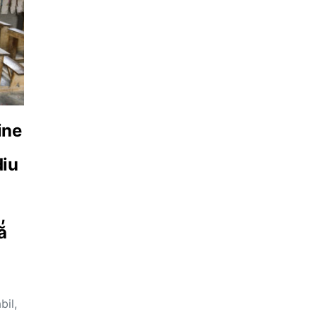
ine
diu
,
ă
bil,