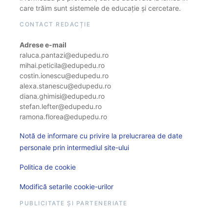
care trăim sunt sistemele de educație și cercetare.
CONTACT REDACȚIE
Adrese e-mail
raluca.pantazi@edupedu.ro
mihai.peticila@edupedu.ro
costin.ionescu@edupedu.ro
alexa.stanescu@edupedu.ro
diana.ghimisi@edupedu.ro
stefan.lefter@edupedu.ro
ramona.florea@edupedu.ro
Notă de informare cu privire la prelucrarea de date
personale prin intermediul site-ului
Politica de cookie
Modifică setarile cookie-urilor
PUBLICITATE ȘI PARTENERIATE