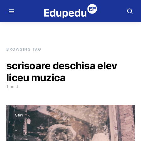
BROWSING TAG
scrisoare deschisa elev
liceu muzica
1 post
Știri