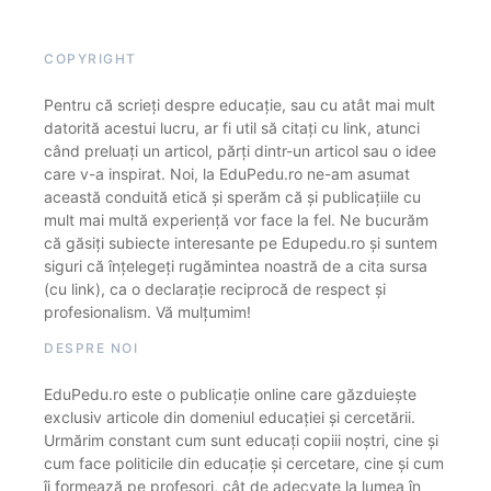
COPYRIGHT
Pentru că scrieți despre educație, sau cu atât mai mult
datorită acestui lucru, ar fi util să citați cu link, atunci
când preluați un articol, părți dintr-un articol sau o idee
care v-a inspirat. Noi, la EduPedu.ro ne-am asumat
această conduită etică și sperăm că și publicațiile cu
mult mai multă experiență vor face la fel. Ne bucurăm
că găsiți subiecte interesante pe Edupedu.ro și suntem
siguri că înțelegeți rugămintea noastră de a cita sursa
(cu link), ca o declarație reciprocă de respect și
profesionalism. Vă mulțumim!
DESPRE NOI
EduPedu.ro este o publicație online care găzduiește
exclusiv articole din domeniul educației și cercetării.
Urmărim constant cum sunt educați copiii noștri, cine și
cum face politicile din educație și cercetare, cine și cum
îi formează pe profesori, cât de adecvate la lumea în