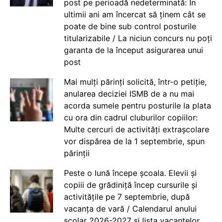
post pe perioadă nedeterminată: În
ultimii ani am încercat să ținem cât se
poate de bine sub control posturile
titularizabile / La niciun concurs nu poți
garanta de la început asigurarea unui
post
Mai mulți părinți solicită, într-o petiție,
anularea deciziei ISMB de a nu mai
acorda sumele pentru posturile la plata
cu ora din cadrul cluburilor copiilor:
Multe cercuri de activități extrașcolare
vor dispărea de la 1 septembrie, spun
părinții
Peste o lună începe școala. Elevii și
copiii de grădiniță încep cursurile și
activitățile pe 7 septembrie, după
vacanța de vară / Calendarul anului
școlar 2026-2027 și lista vacanțelor