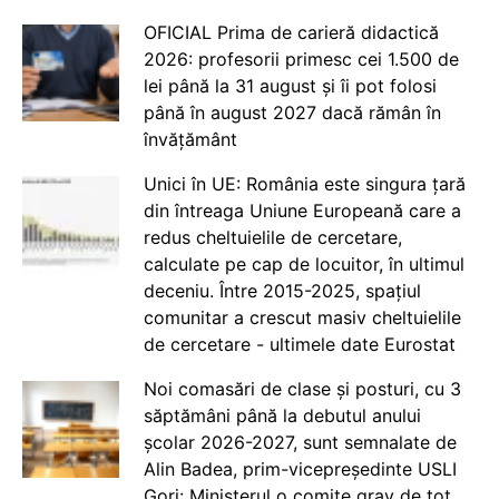
OFICIAL Prima de carieră didactică
2026: profesorii primesc cei 1.500 de
lei până la 31 august și îi pot folosi
până în august 2027 dacă rămân în
învățământ
Unici în UE: România este singura țară
din întreaga Uniune Europeană care a
redus cheltuielile de cercetare,
calculate pe cap de locuitor, în ultimul
deceniu. Între 2015-2025, spațiul
comunitar a crescut masiv cheltuielile
de cercetare - ultimele date Eurostat
Noi comasări de clase și posturi, cu 3
săptămâni până la debutul anului
școlar 2026-2027, sunt semnalate de
Alin Badea, prim-vicepreședinte USLI
Gorj: Ministerul o comite grav de tot.