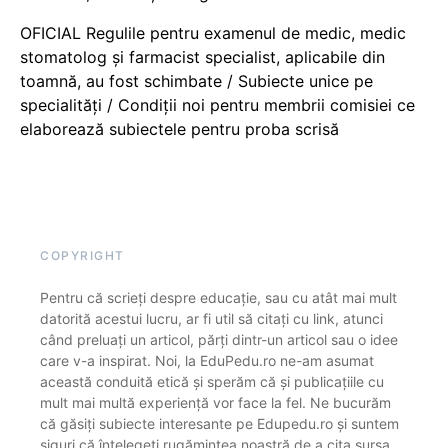
OFICIAL Regulile pentru examenul de medic, medic
stomatolog și farmacist specialist, aplicabile din
toamnă, au fost schimbate / Subiecte unice pe
specialități / Condiții noi pentru membrii comisiei ce
elaborează subiectele pentru proba scrisă
COPYRIGHT
Pentru că scrieți despre educație, sau cu atât mai mult
datorită acestui lucru, ar fi util să citați cu link, atunci
când preluați un articol, părți dintr-un articol sau o idee
care v-a inspirat. Noi, la EduPedu.ro ne-am asumat
această conduită etică și sperăm că și publicațiile cu
mult mai multă experiență vor face la fel. Ne bucurăm
că găsiți subiecte interesante pe Edupedu.ro și suntem
siguri că înțelegeți rugămintea noastră de a cita sursa