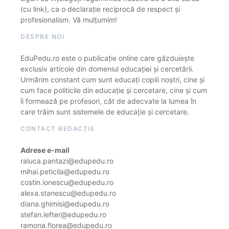
(cu link), ca o declarație reciprocă de respect și
profesionalism. Vă mulțumim!
DESPRE NOI
EduPedu.ro este o publicație online care găzduiește
exclusiv articole din domeniul educației și cercetării.
Urmărim constant cum sunt educați copiii noștri, cine și
cum face politicile din educație și cercetare, cine și cum
îi formează pe profesori, cât de adecvate la lumea în
care trăim sunt sistemele de educație și cercetare.
CONTACT REDACȚIE
Adrese e-mail
raluca.pantazi@edupedu.ro
mihai.peticila@edupedu.ro
costin.ionescu@edupedu.ro
alexa.stanescu@edupedu.ro
diana.ghimisi@edupedu.ro
stefan.lefter@edupedu.ro
ramona.florea@edupedu.ro