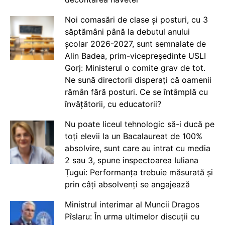
Noi comasări de clase și posturi, cu 3
săptămâni până la debutul anului
școlar 2026-2027, sunt semnalate de
Alin Badea, prim-vicepreședinte USLI
Gorj: Ministerul o comite grav de tot.
Ne sună directorii disperați că oamenii
rămân fără posturi. Ce se întâmplă cu
învățătorii, cu educatorii?
Nu poate liceul tehnologic să-i ducă pe
toți elevii la un Bacalaureat de 100%
absolvire, sunt care au intrat cu media
2 sau 3, spune inspectoarea Iuliana
Țugui: Performanța trebuie măsurată și
prin câți absolvenți se angajează
Ministrul interimar al Muncii Dragos
Pîslaru: În urma ultimelor discuții cu