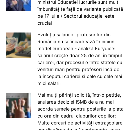
ministrul Educației lucrurile sunt mult
îmbunătățite față de varianta publicată
pe 17 iulie / Sectorul educației este
crucial
Evoluția salariilor profesorilor din
România nu se încadrează în niciun
model european - analiză Eurydice:
salariul crește doar 25 de ani în timpul
carierei, dar procesul e între statele cu
venituri mari pentru profesori încă de
la începutul carierei și cele cu cele mai
mici salarii
Mai mulți părinți solicită, într-o petiție,
anularea deciziei ISMB de a nu mai
acorda sumele pentru posturile la plata
cu ora din cadrul cluburilor copiilor:
Multe cercuri de activități extrașcolare
vor dispărea de la 1 septembrie, spun