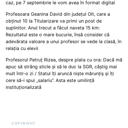
caz, pe 7 septembrie le vom avea în format digital
Profesoara Geanina David din județul Olt, care a
obținut 10 la Titularizare va primi un post de
suplinitor. Anul trecut a făcut naveta 15 km:
Rezultatul este o mare bucurie, însă consider că
adevărata valoare a unui profesor se vede la clasă, în
relația cu elevii
Profesorul Petruț Rizea, despre plata cu ora: Dacă mă
apuc să strâng sticle și să le duc la SGR, câștig mai
mult într-o zi / Statul îți aruncă niște mărunțiș și îți
cere să-i spui „salariu”. Asta este umilință
instituționalizată
COPYRIGHT