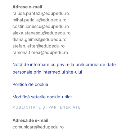
Adrese e-mail
raluca.pantazi@edupedu.ro
mihai.peticila@edupedu.ro
costin.ionescu@edupedu.ro
alexa.stanescu@edupedu.ro
diana.ghimisi@edupedu.ro
stefan.lefter@edupedu.ro
ramona.florea@edupedu.ro
Notă de informare cu privire la prelucrarea de date
personale prin intermediul site-ului
Politica de cookie
Modifică setarile cookie-urilor
PUBLICITATE ȘI PARTENERIATE
Adresă de e-mail
comunicare@edupedu.ro