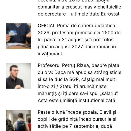
comunitar a crescut masiv cheltuielile
de cercetare - ultimele date Eurostat
OFICIAL Prima de carieră didactică
2026: profesorii primesc cei 1.500 de
lei până la 31 august și îi pot folosi
până în august 2027 dacă rămân în
învățământ
Profesorul Petruț Rizea, despre plata
cu ora: Dacă mă apuc să strâng sticle
și să le duc la SGR, câștig mai mult
într-o zi / Statul îți aruncă niște
mărunțiș și îți cere să-i spui „salariu”.
Asta este umilință instituționalizată
Peste o lună începe școala. Elevii și
copiii de grădiniță încep cursurile și
activitățile pe 7 septembrie, după