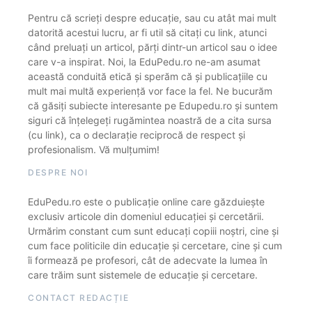
Pentru că scrieți despre educație, sau cu atât mai mult
datorită acestui lucru, ar fi util să citați cu link, atunci
când preluați un articol, părți dintr-un articol sau o idee
care v-a inspirat. Noi, la EduPedu.ro ne-am asumat
această conduită etică și sperăm că și publicațiile cu
mult mai multă experiență vor face la fel. Ne bucurăm
că găsiți subiecte interesante pe Edupedu.ro și suntem
siguri că înțelegeți rugămintea noastră de a cita sursa
(cu link), ca o declarație reciprocă de respect și
profesionalism. Vă mulțumim!
DESPRE NOI
EduPedu.ro este o publicație online care găzduiește
exclusiv articole din domeniul educației și cercetării.
Urmărim constant cum sunt educați copiii noștri, cine și
cum face politicile din educație și cercetare, cine și cum
îi formează pe profesori, cât de adecvate la lumea în
care trăim sunt sistemele de educație și cercetare.
CONTACT REDACȚIE