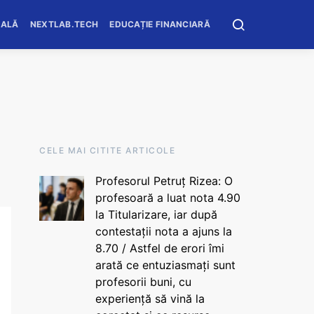
OALĂ
NEXTLAB.TECH
EDUCAȚIE FINANCIARĂ
CELE MAI CITITE ARTICOLE
Profesorul Petruț Rizea: O
profesoară a luat nota 4.90
la Titularizare, iar după
contestații nota a ajuns la
8.70 / Astfel de erori îmi
arată ce entuziasmați sunt
profesorii buni, cu
experiență să vină la