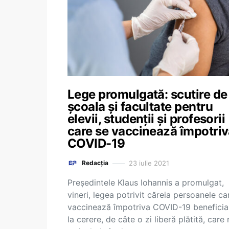
Lege promulgată: scutire de 
școala și facultate pentru
elevii, studenții și profesorii
care se vaccinează împotri
COVID-19
23 iulie 2021
Redacția
Preşedintele Klaus Iohannis a promulgat,
vineri, legea potrivit căreia persoanele ca
vaccinează împotriva COVID-19 beneficia
la cerere, de câte o zi liberă plătită, care 