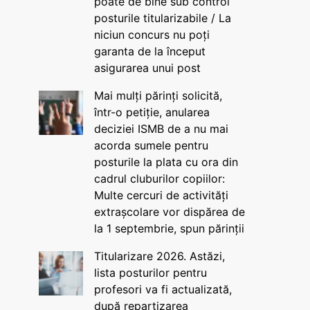
poate de bine sub control
posturile titularizabile / La
niciun concurs nu poți
garanta de la început
asigurarea unui post
Mai mulți părinți solicită,
într-o petiție, anularea
deciziei ISMB de a nu mai
acorda sumele pentru
posturile la plata cu ora din
cadrul cluburilor copiilor:
Multe cercuri de activități
extrașcolare vor dispărea de
la 1 septembrie, spun părinții
Titularizare 2026. Astăzi,
lista posturilor pentru
profesori va fi actualizată,
după repartizarea