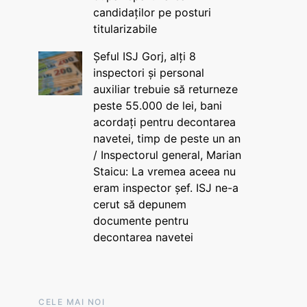
candidaților pe posturi
titularizabile
Șeful ISJ Gorj, alți 8
inspectori și personal
auxiliar trebuie să returneze
peste 55.000 de lei, bani
acordați pentru decontarea
navetei, timp de peste un an
/ Inspectorul general, Marian
Staicu: La vremea aceea nu
eram inspector șef. ISJ ne-a
cerut să depunem
documente pentru
decontarea navetei
CELE MAI NOI