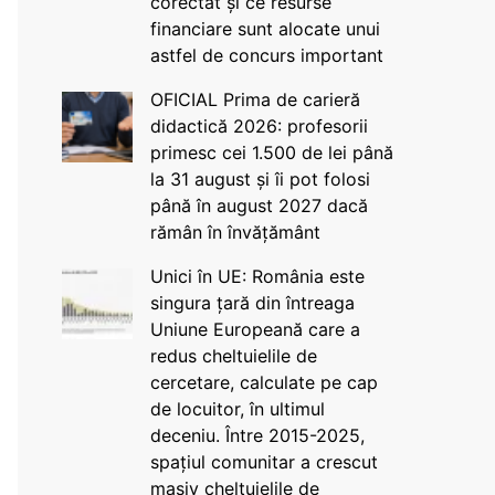
corectat și ce resurse
financiare sunt alocate unui
astfel de concurs important
OFICIAL Prima de carieră
didactică 2026: profesorii
primesc cei 1.500 de lei până
la 31 august și îi pot folosi
până în august 2027 dacă
rămân în învățământ
Unici în UE: România este
singura țară din întreaga
Uniune Europeană care a
redus cheltuielile de
cercetare, calculate pe cap
de locuitor, în ultimul
deceniu. Între 2015-2025,
spațiul comunitar a crescut
masiv cheltuielile de