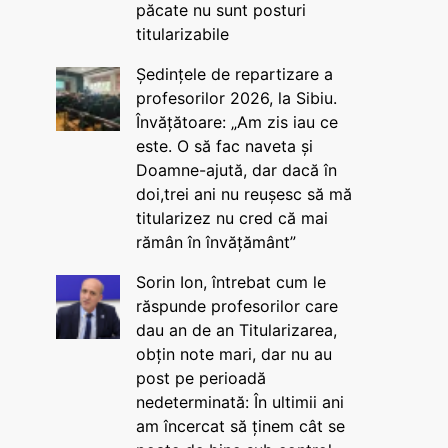
păcate nu sunt posturi
titularizabile
Ședințele de repartizare a
profesorilor 2026, la Sibiu.
Învățătoare: „Am zis iau ce
este. O să fac naveta și
Doamne-ajută, dar dacă în
doi,trei ani nu reușesc să mă
titularizez nu cred că mai
rămân în învățământ”
Sorin Ion, întrebat cum le
răspunde profesorilor care
dau an de an Titularizarea,
obțin note mari, dar nu au
post pe perioadă
nedeterminată: În ultimii ani
am încercat să ținem cât se