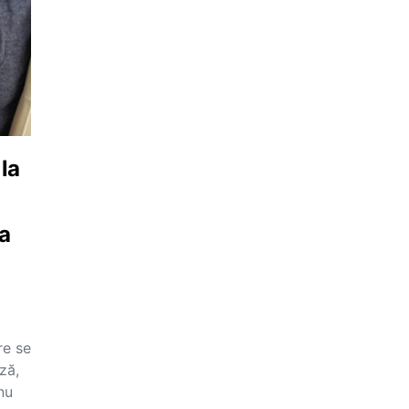
la
va
re se
ză,
nu