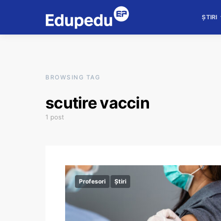
ȘTIRI
BROWSING TAG
scutire vaccin
1 post
Profesori
Știri