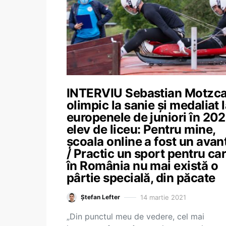
INTERVIU Sebastian Motzca
olimpic la sanie și medaliat 
europenele de juniori în 202
elev de liceu: Pentru mine,
școala online a fost un avan
/ Practic un sport pentru ca
în România nu mai există o
pârtie specială, din păcate
14 martie 2021
Ștefan Lefter
„Din punctul meu de vedere, cel mai