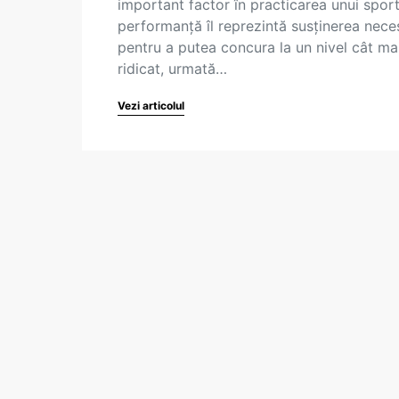
important factor în practicarea unui spor
performanță îl reprezintă susținerea nece
pentru a putea concura la un nivel cât ma
ridicat, urmată…
Vezi articolul