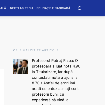
OALĂ
NEXTLAB.TECH
EDUCAȚIE FINANCIARĂ
CELE MAI CITITE ARTICOLE
Profesorul Petruț Rizea: O
profesoară a luat nota 4.90
la Titularizare, iar după
contestații nota a ajuns la
8.70 / Astfel de erori îmi
arată ce entuziasmați sunt
profesorii buni, cu
experiență să vină la