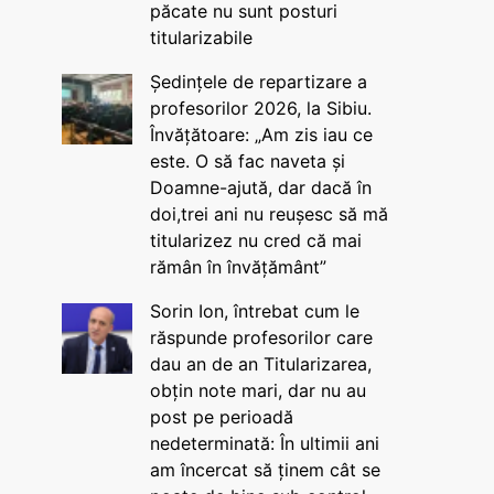
păcate nu sunt posturi
titularizabile
Ședințele de repartizare a
profesorilor 2026, la Sibiu.
Învățătoare: „Am zis iau ce
este. O să fac naveta și
Doamne-ajută, dar dacă în
doi,trei ani nu reușesc să mă
titularizez nu cred că mai
rămân în învățământ”
Sorin Ion, întrebat cum le
răspunde profesorilor care
dau an de an Titularizarea,
obțin note mari, dar nu au
post pe perioadă
nedeterminată: În ultimii ani
am încercat să ținem cât se