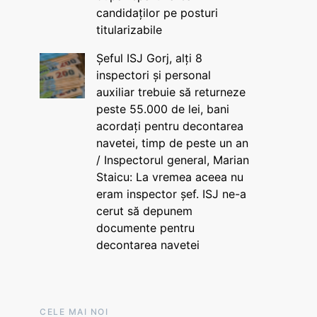
candidaților pe posturi
titularizabile
Șeful ISJ Gorj, alți 8
inspectori și personal
auxiliar trebuie să returneze
peste 55.000 de lei, bani
acordați pentru decontarea
navetei, timp de peste un an
/ Inspectorul general, Marian
Staicu: La vremea aceea nu
eram inspector șef. ISJ ne-a
cerut să depunem
documente pentru
decontarea navetei
CELE MAI NOI