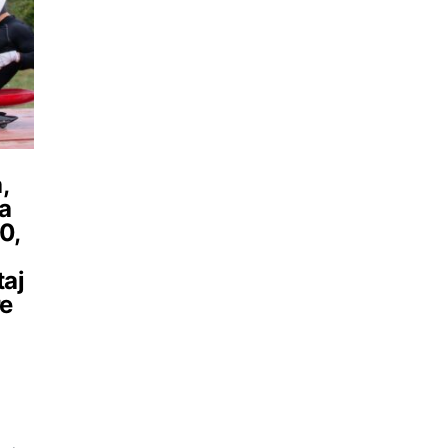
,
la
0,
taj
re