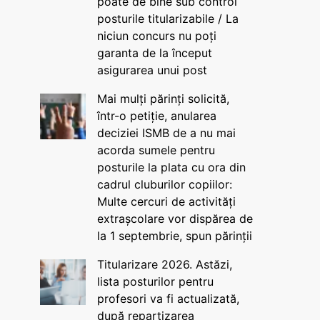
poate de bine sub control
posturile titularizabile / La
niciun concurs nu poți
garanta de la început
asigurarea unui post
Mai mulți părinți solicită,
într-o petiție, anularea
deciziei ISMB de a nu mai
acorda sumele pentru
posturile la plata cu ora din
cadrul cluburilor copiilor:
Multe cercuri de activități
extrașcolare vor dispărea de
la 1 septembrie, spun părinții
Titularizare 2026. Astăzi,
lista posturilor pentru
profesori va fi actualizată,
după repartizarea