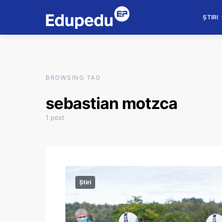
ȘTIRI
BROWSING TAG
sebastian motzca
1 post
Știri