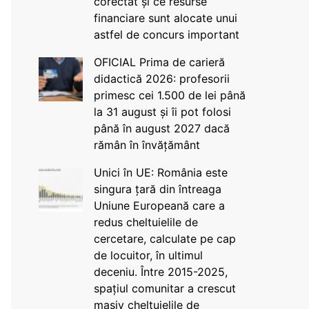
corectat și ce resurse
financiare sunt alocate unui
astfel de concurs important
OFICIAL Prima de carieră
didactică 2026: profesorii
primesc cei 1.500 de lei până
la 31 august și îi pot folosi
până în august 2027 dacă
rămân în învățământ
Unici în UE: România este
singura țară din întreaga
Uniune Europeană care a
redus cheltuielile de
cercetare, calculate pe cap
de locuitor, în ultimul
deceniu. Între 2015-2025,
spațiul comunitar a crescut
masiv cheltuielile de