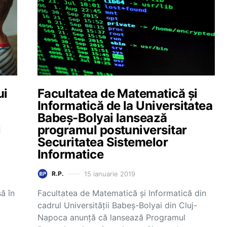
ui
Facultatea de Matematică și
Informatică de la Universitatea
Babeș-Bolyai lansează
i
programul postuniversitar
Securitatea Sistemelor
Informatice
15 ianuarie 2019
R.P.
să în
Facultatea de Matematică și Informatică din
cadrul Universității Babeș-Bolyai din Cluj-
Napoca anunță că lansează Programul