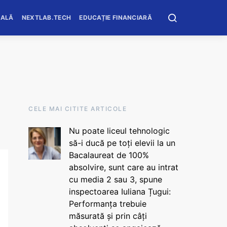
OALĂ
NEXTLAB.TECH
EDUCAȚIE FINANCIARĂ
CELE MAI CITITE ARTICOLE
Nu poate liceul tehnologic
să-i ducă pe toți elevii la un
Bacalaureat de 100%
absolvire, sunt care au intrat
cu media 2 sau 3, spune
inspectoarea Iuliana Țugui:
Performanța trebuie
măsurată și prin câți