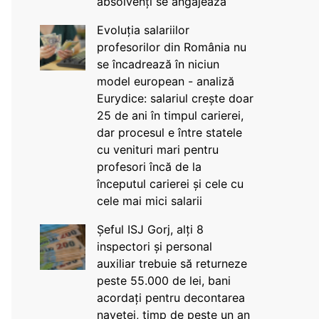
absolvenți se angajează
Evoluția salariilor
profesorilor din România nu
se încadrează în niciun
model european - analiză
Eurydice: salariul crește doar
25 de ani în timpul carierei,
dar procesul e între statele
cu venituri mari pentru
profesori încă de la
începutul carierei și cele cu
cele mai mici salarii
Șeful ISJ Gorj, alți 8
inspectori și personal
auxiliar trebuie să returneze
peste 55.000 de lei, bani
acordați pentru decontarea
navetei, timp de peste un an