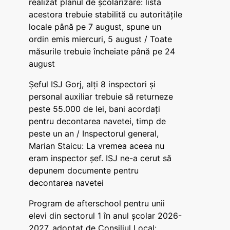
realizat planul de școlarizare: lista
acestora trebuie stabilită cu autoritățile
locale până pe 7 august, spune un
ordin emis miercuri, 5 august / Toate
măsurile trebuie încheiate până pe 24
august
Șeful ISJ Gorj, alți 8 inspectori și
personal auxiliar trebuie să returneze
peste 55.000 de lei, bani acordați
pentru decontarea navetei, timp de
peste un an / Inspectorul general,
Marian Staicu: La vremea aceea nu
eram inspector șef. ISJ ne-a cerut să
depunem documente pentru
decontarea navetei
Program de afterschool pentru unii
elevi din sectorul 1 în anul școlar 2026-
2027, adoptat de Consiliul Local: