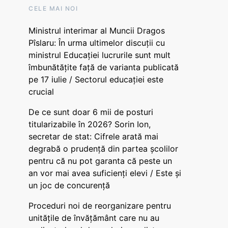
CELE MAI NOI
Ministrul interimar al Muncii Dragos
Pîslaru: În urma ultimelor discuții cu
ministrul Educației lucrurile sunt mult
îmbunătățite față de varianta publicată
pe 17 iulie / Sectorul educației este
crucial
De ce sunt doar 6 mii de posturi
titularizabile în 2026? Sorin Ion,
secretar de stat: Cifrele arată mai
degrabă o prudență din partea școlilor
pentru că nu pot garanta că peste un
an vor mai avea suficienți elevi / Este și
un joc de concurență
Proceduri noi de reorganizare pentru
unitățile de învățământ care nu au