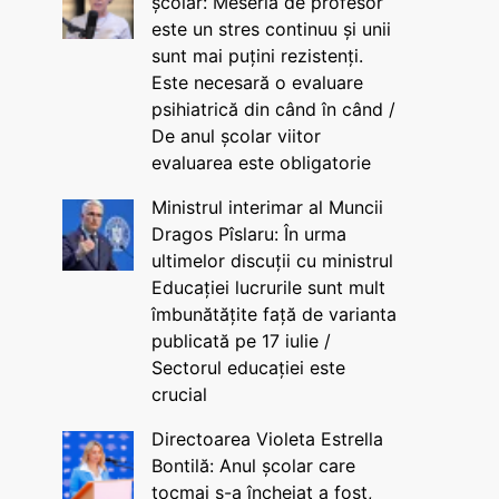
școlar: Meseria de profesor
este un stres continuu și unii
sunt mai puțini rezistenți.
Este necesară o evaluare
psihiatrică din când în când /
De anul școlar viitor
evaluarea este obligatorie
Ministrul interimar al Muncii
Dragos Pîslaru: În urma
ultimelor discuții cu ministrul
Educației lucrurile sunt mult
îmbunătățite față de varianta
publicată pe 17 iulie /
Sectorul educației este
crucial
Directoarea Violeta Estrella
Bontilă: Anul școlar care
tocmai s-a încheiat a fost,