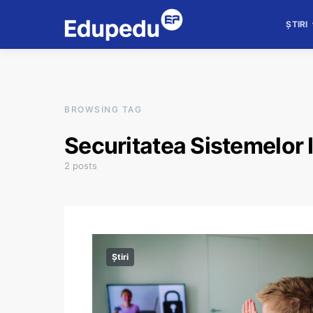
ȘTIRI
BROWSING TAG
Securitatea Sistemelor 
2 posts
Știri