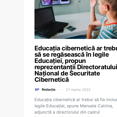
Educația cibernetică ar treb
să se regăsească în legile
Educației, propun
reprezentanții Directoratulu
Naţional de Securitate
Cibernetică
27 martie 2023
Redacția
Educația cibernetică ar trebui să fie inclu
legile Educației, spune Manuela Catrina,
adjunctă a directorului din cadrul