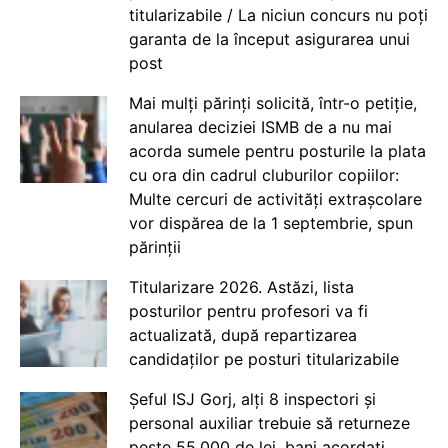
titularizabile / La niciun concurs nu poți
garanta de la început asigurarea unui
post
Mai mulți părinți solicită, într-o petiție,
anularea deciziei ISMB de a nu mai
acorda sumele pentru posturile la plata
cu ora din cadrul cluburilor copiilor:
Multe cercuri de activități extrașcolare
vor dispărea de la 1 septembrie, spun
părinții
Titularizare 2026. Astăzi, lista
posturilor pentru profesori va fi
actualizată, după repartizarea
candidaților pe posturi titularizabile
Șeful ISJ Gorj, alți 8 inspectori și
personal auxiliar trebuie să returneze
peste 55.000 de lei, bani acordați