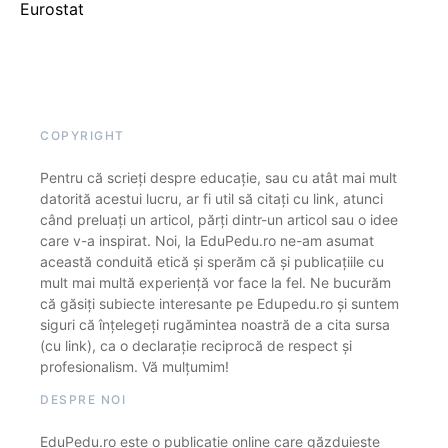
Eurostat
COPYRIGHT
Pentru că scrieți despre educație, sau cu atât mai mult
datorită acestui lucru, ar fi util să citați cu link, atunci
când preluați un articol, părți dintr-un articol sau o idee
care v-a inspirat. Noi, la EduPedu.ro ne-am asumat
această conduită etică și sperăm că și publicațiile cu
mult mai multă experiență vor face la fel. Ne bucurăm
că găsiți subiecte interesante pe Edupedu.ro și suntem
siguri că înțelegeți rugămintea noastră de a cita sursa
(cu link), ca o declarație reciprocă de respect și
profesionalism. Vă mulțumim!
DESPRE NOI
EduPedu.ro este o publicație online care găzduiește