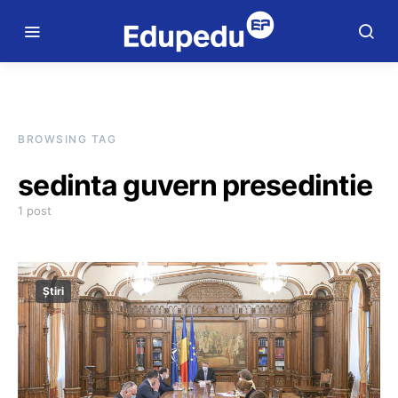
BROWSING TAG
sedinta guvern presedintie
1 post
Știri