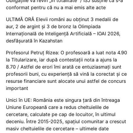
Obligațiile vă revin „în totalitate” / ISJ susține că s-a
conformat pentru că nu a mai emis alte acte
ULTIMĂ ORĂ Elevii români au obținut 3 medalii de
aur, 2 de argint și 3 de bronz la Olimpiada
Internațională de Inteligență Artificială – IOAI 2026,
desfășurată în Kazahstan
Profesorul Petruț Rizea: O profesoară a luat nota 4.90
la Titularizare, iar după contestații nota a ajuns la
8.70 / Astfel de erori îmi arată ce entuziasmați sunt
profesorii buni, cu experiență să vină la corectat și ce
resurse financiare sunt alocate unui astfel de concurs
important
Unici în UE: România este singura țară din întreaga
Uniune Europeană care a redus cheltuielile de
cercetare, calculate pe cap de locuitor, în ultimul
deceniu. Între 2015-2025, spațiul comunitar a crescut
masiv cheltuielile de cercetare – ultimele date