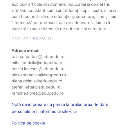
exclusiv articole din domeniul educației și cercetării.
Urmărim constant cum sunt educați copiii noștri, cine și
cum face politicile din educație și cercetare, cine și cum
îi formează pe profesori, cât de adecvate la lumea în
care trăim sunt sistemele de educație și cercetare.
CONTACT REDACȚIE
Adrese e-mail
raluca.pantazi@edupedu.ro
mihai.peticila@edupedu.ro
costin.ionescu@edupedu.ro
alexa.stanescu@edupedu.ro
diana.ghimisi@edupedu.ro
stefan.lefter@edupedu.ro
ramona.florea@edupedu.ro
Notă de informare cu privire la prelucrarea de date
personale prin intermediul site-ului
Politica de cookie