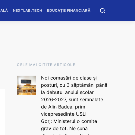
OALĂ
NEXTLAB.TECH
EDUCAȚIE FINANCIARĂ
CELE MAI CITITE ARTICOLE
Noi comasări de clase și
posturi, cu 3 săptămâni până
la debutul anului școlar
2026-2027, sunt semnalate
de Alin Badea, prim-
vicepreședinte USLI
Gorj: Ministerul o comite
grav de tot. Ne sună