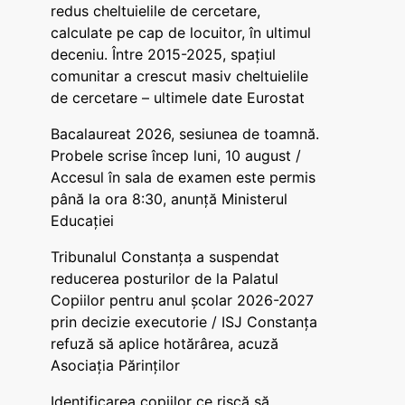
redus cheltuielile de cercetare,
calculate pe cap de locuitor, în ultimul
deceniu. Între 2015-2025, spațiul
comunitar a crescut masiv cheltuielile
de cercetare – ultimele date Eurostat
Bacalaureat 2026, sesiunea de toamnă.
Probele scrise încep luni, 10 august /
Accesul în sala de examen este permis
până la ora 8:30, anunță Ministerul
Educației
Tribunalul Constanța a suspendat
reducerea posturilor de la Palatul
Copiilor pentru anul școlar 2026-2027
prin decizie executorie / ISJ Constanța
refuză să aplice hotărârea, acuză
Asociația Părinților
Identificarea copiilor ce riscă să