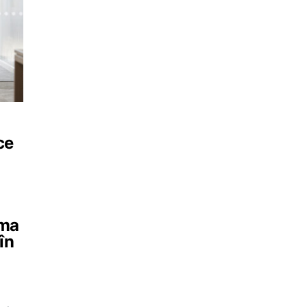
ce
rma
în