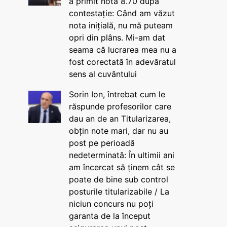
a primit nota 8.70 după
contestație: Când am văzut
nota inițială, nu mă puteam
opri din plâns. Mi-am dat
seama că lucrarea mea nu a
fost corectată în adevăratul
sens al cuvântului
Sorin Ion, întrebat cum le
răspunde profesorilor care
dau an de an Titularizarea,
obțin note mari, dar nu au
post pe perioadă
nedeterminată: În ultimii ani
am încercat să ținem cât se
poate de bine sub control
posturile titularizabile / La
niciun concurs nu poți
garanta de la început