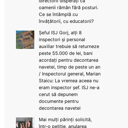
directorii disperați că
oamenii rămân fără posturi.
Ce se întâmplă cu
învățătorii, cu educatorii?
Șeful ISJ Gorj, alți 8
inspectori și personal
auxiliar trebuie să returneze
peste 55.000 de lei, bani
acordați pentru decontarea
navetei, timp de peste un an
/ Inspectorul general, Marian
Staicu: La vremea aceea nu
eram inspector șef. ISJ ne-a
cerut să depunem
documente pentru
decontarea navetei
Mai mulți părinți solicită,
într-o petiție, anularea