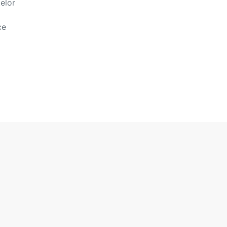
elor
ce