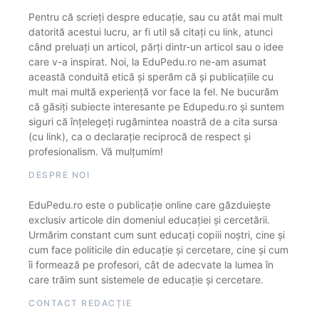
Pentru că scrieți despre educație, sau cu atât mai mult
datorită acestui lucru, ar fi util să citați cu link, atunci
când preluați un articol, părți dintr-un articol sau o idee
care v-a inspirat. Noi, la EduPedu.ro ne-am asumat
această conduită etică și sperăm că și publicațiile cu
mult mai multă experiență vor face la fel. Ne bucurăm
că găsiți subiecte interesante pe Edupedu.ro și suntem
siguri că înțelegeți rugămintea noastră de a cita sursa
(cu link), ca o declarație reciprocă de respect și
profesionalism. Vă mulțumim!
DESPRE NOI
EduPedu.ro este o publicație online care găzduiește
exclusiv articole din domeniul educației și cercetării.
Urmărim constant cum sunt educați copiii noștri, cine și
cum face politicile din educație și cercetare, cine și cum
îi formează pe profesori, cât de adecvate la lumea în
care trăim sunt sistemele de educație și cercetare.
CONTACT REDACȚIE