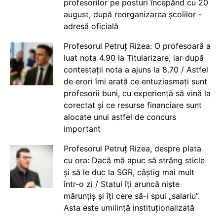
profesorilor pe posturi începând cu 20
august, după reorganizarea școlilor -
adresă oficială
Profesorul Petruț Rizea: O profesoară a
luat nota 4.90 la Titularizare, iar după
contestații nota a ajuns la 8.70 / Astfel
de erori îmi arată ce entuziasmați sunt
profesorii buni, cu experiență să vină la
corectat și ce resurse financiare sunt
alocate unui astfel de concurs
important
Profesorul Petruț Rizea, despre plata
cu ora: Dacă mă apuc să strâng sticle
și să le duc la SGR, câștig mai mult
într-o zi / Statul îți aruncă niște
mărunțiș și îți cere să-i spui „salariu”.
Asta este umilință instituționalizată