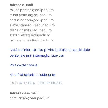
Adrese e-mail
raluca.pantazi@edupedu.ro
mihai.peticila@edupedu.ro
costin.ionescu@edupedu.ro
alexa.stanescu@edupedu.ro
diana.ghimisi@edupedu.ro
stefan.lefter@edupedu.ro
ramona.florea@edupedu.ro
Notă de informare cu privire la prelucrarea de date
personale prin intermediul site-ului
Politica de cookie
Modifică setarile cookie-urilor
PUBLICITATE ȘI PARTENERIATE
Adresă de e-mail
comunicare@edupedu.ro