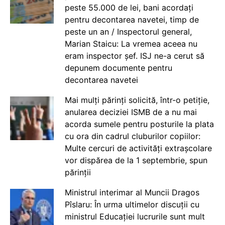
peste 55.000 de lei, bani acordați
pentru decontarea navetei, timp de
peste un an / Inspectorul general,
Marian Staicu: La vremea aceea nu
eram inspector șef. ISJ ne-a cerut să
depunem documente pentru
decontarea navetei
Mai mulți părinți solicită, într-o petiție,
anularea deciziei ISMB de a nu mai
acorda sumele pentru posturile la plata
cu ora din cadrul cluburilor copiilor:
Multe cercuri de activități extrașcolare
vor dispărea de la 1 septembrie, spun
părinții
Ministrul interimar al Muncii Dragos
Pîslaru: În urma ultimelor discuții cu
ministrul Educației lucrurile sunt mult