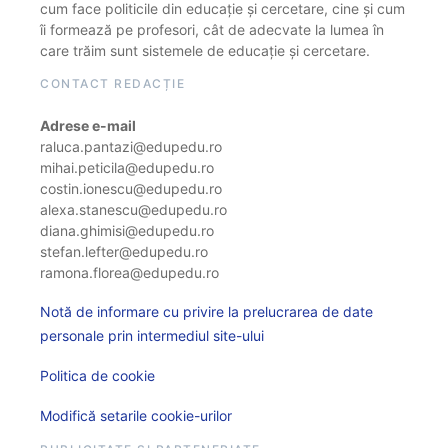
cum face politicile din educație și cercetare, cine și cum
îi formează pe profesori, cât de adecvate la lumea în
care trăim sunt sistemele de educație și cercetare.
CONTACT REDACȚIE
Adrese e-mail
raluca.pantazi@edupedu.ro
mihai.peticila@edupedu.ro
costin.ionescu@edupedu.ro
alexa.stanescu@edupedu.ro
diana.ghimisi@edupedu.ro
stefan.lefter@edupedu.ro
ramona.florea@edupedu.ro
Notă de informare cu privire la prelucrarea de date
personale prin intermediul site-ului
Politica de cookie
Modifică setarile cookie-urilor