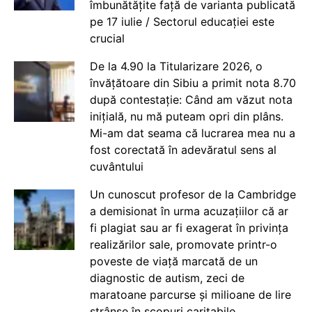
îmbunătățite față de varianta publicată
pe 17 iulie / Sectorul educației este
crucial
De la 4.90 la Titularizare 2026, o
învățătoare din Sibiu a primit nota 8.70
după contestație: Când am văzut nota
inițială, nu mă puteam opri din plâns.
Mi-am dat seama că lucrarea mea nu a
fost corectată în adevăratul sens al
cuvântului
Un cunoscut profesor de la Cambridge
a demisionat în urma acuzațiilor că ar
fi plagiat sau ar fi exagerat în privința
realizărilor sale, promovate printr-o
poveste de viață marcată de un
diagnostic de autism, zeci de
maratoane parcurse și milioane de lire
strânse în scopuri caritabile