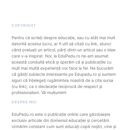
COPYRIGHT
Pentru că scrieți despre educație, sau cu atât mai mult
datorită acestui lucru, ar fi util să citați cu link, atunci
când preluați un articol, părți dintr-un articol sau o idee
care v-a inspirat. Noi, la EduPedu.ro ne-am asumat
această conduită etică și sperăm că și publicațiile cu
mult mai multă experiență vor face la fel. Ne bucurăm
că găsiți subiecte interesante pe Edupedu.ro și suntem
siguri că înțelegeți rugămintea noastră de a cita sursa
(cu link), ca o declarație reciprocă de respect și
profesionalism. Vă mulțumim!
DESPRE NOI
EduPedu.ro este o publicație online care găzduiește
exclusiv articole din domeniul educației și cercetării.
Urmărim constant cum sunt educați copiii noștri, cine și