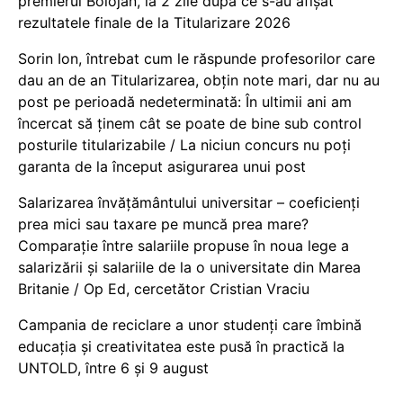
premierul Bolojan, la 2 zile după ce s-au afișat
rezultatele finale de la Titularizare 2026
Sorin Ion, întrebat cum le răspunde profesorilor care
dau an de an Titularizarea, obțin note mari, dar nu au
post pe perioadă nedeterminată: În ultimii ani am
încercat să ținem cât se poate de bine sub control
posturile titularizabile / La niciun concurs nu poți
garanta de la început asigurarea unui post
Salarizarea învățământului universitar – coeficienți
prea mici sau taxare pe muncă prea mare?
Comparație între salariile propuse în noua lege a
salarizării și salariile de la o universitate din Marea
Britanie / Op Ed, cercetător Cristian Vraciu
Campania de reciclare a unor studenți care îmbină
educația și creativitatea este pusă în practică la
UNTOLD, între 6 și 9 august