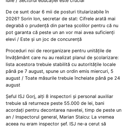
iulie / Sectorul educației este crucial
De ce sunt doar 6 mii de posturi titularizabile în
2026? Sorin Ion, secretar de stat: Cifrele arată mai
degrabă o prudență din partea școlilor pentru că nu
pot garanta că peste un an vor mai avea suficienți
elevi / Este și un joc de concurență
Proceduri noi de reorganizare pentru unitățile de
învățământ care nu au realizat planul de școlarizare:
lista acestora trebuie stabilită cu autoritățile locale
până pe 7 august, spune un ordin emis miercuri, 5
august / Toate măsurile trebuie încheiate până pe 24
august
Șeful ISJ Gorj, alți 8 inspectori și personal auxiliar
trebuie să returneze peste 55.000 de lei, bani
acordați pentru decontarea navetei, timp de peste un
an / Inspectorul general, Marian Staicu: La vremea
aceea nu eram inspector șef. ISJ ne-a cerut să