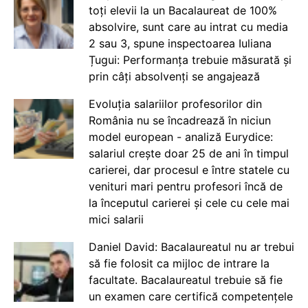
toți elevii la un Bacalaureat de 100%
absolvire, sunt care au intrat cu media
2 sau 3, spune inspectoarea Iuliana
Țugui: Performanța trebuie măsurată și
prin câți absolvenți se angajează
Evoluția salariilor profesorilor din
România nu se încadrează în niciun
model european - analiză Eurydice:
salariul crește doar 25 de ani în timpul
carierei, dar procesul e între statele cu
venituri mari pentru profesori încă de
la începutul carierei și cele cu cele mai
mici salarii
Daniel David: Bacalaureatul nu ar trebui
să fie folosit ca mijloc de intrare la
facultate. Bacalaureatul trebuie să fie
un examen care certifică competențele