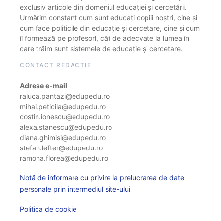
exclusiv articole din domeniul educației și cercetării.
Urmărim constant cum sunt educați copiii noștri, cine și
cum face politicile din educație și cercetare, cine și cum
îi formează pe profesori, cât de adecvate la lumea în
care trăim sunt sistemele de educație și cercetare.
CONTACT REDACȚIE
Adrese e-mail
raluca.pantazi@edupedu.ro
mihai.peticila@edupedu.ro
costin.ionescu@edupedu.ro
alexa.stanescu@edupedu.ro
diana.ghimisi@edupedu.ro
stefan.lefter@edupedu.ro
ramona.florea@edupedu.ro
Notă de informare cu privire la prelucrarea de date
personale prin intermediul site-ului
Politica de cookie