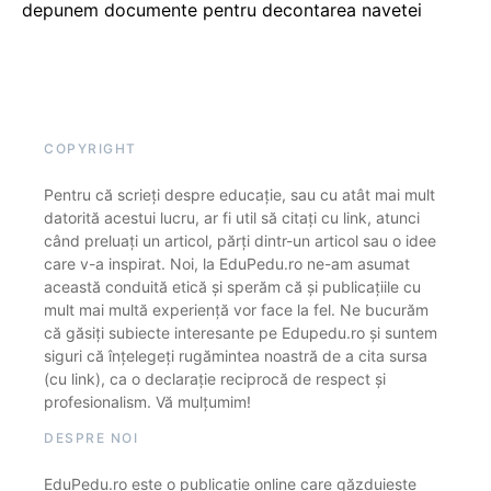
depunem documente pentru decontarea navetei
COPYRIGHT
Pentru că scrieți despre educație, sau cu atât mai mult
datorită acestui lucru, ar fi util să citați cu link, atunci
când preluați un articol, părți dintr-un articol sau o idee
care v-a inspirat. Noi, la EduPedu.ro ne-am asumat
această conduită etică și sperăm că și publicațiile cu
mult mai multă experiență vor face la fel. Ne bucurăm
că găsiți subiecte interesante pe Edupedu.ro și suntem
siguri că înțelegeți rugămintea noastră de a cita sursa
(cu link), ca o declarație reciprocă de respect și
profesionalism. Vă mulțumim!
DESPRE NOI
EduPedu.ro este o publicație online care găzduiește