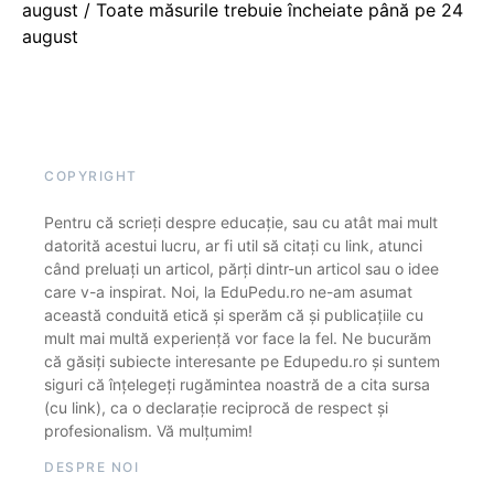
august / Toate măsurile trebuie încheiate până pe 24
august
COPYRIGHT
Pentru că scrieți despre educație, sau cu atât mai mult
datorită acestui lucru, ar fi util să citați cu link, atunci
când preluați un articol, părți dintr-un articol sau o idee
care v-a inspirat. Noi, la EduPedu.ro ne-am asumat
această conduită etică și sperăm că și publicațiile cu
mult mai multă experiență vor face la fel. Ne bucurăm
că găsiți subiecte interesante pe Edupedu.ro și suntem
siguri că înțelegeți rugămintea noastră de a cita sursa
(cu link), ca o declarație reciprocă de respect și
profesionalism. Vă mulțumim!
DESPRE NOI