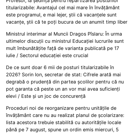
Profesor, la ședința pentru repartizarea posturilor
titularizabile: Avantajul cel mai mare în învățământ
este programul, e mai lejer, știi că vacanțele sunt
vacanţe, știi că te poți bucura de un anumit timp liber
Ministrul interimar al Muncii Dragos Pîslaru: În urma
ultimelor discuții cu ministrul Educației lucrurile sunt
mult îmbunătățite față de varianta publicată pe 17
iulie / Sectorul educației este crucial
De ce sunt doar 6 mii de posturi titularizabile în
2026? Sorin Ion, secretar de stat: Cifrele arată mai
degrabă o prudență din partea școlilor pentru că nu
pot garanta că peste un an vor mai avea suficienți
elevi / Este și un joc de concurență
Proceduri noi de reorganizare pentru unitățile de
învățământ care nu au realizat planul de școlarizare:
lista acestora trebuie stabilită cu autoritățile locale
până pe 7 august, spune un ordin emis miercuri, 5