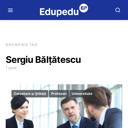
BROWSING TAG
Sergiu Bălțătescu
1 post
Cercetare și Știință
Profesori
Universitate