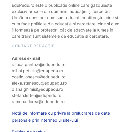
EduPedu.ro este o publicație online care găzduiește
exclusiv articole din domeniul educației și cercetării.
Urmărim constant cum sunt educați copiii noștri, cine și
cum face politicile din educație și cercetare, cine și cum
îi formează pe profesori, cât de adecvate la lumea în
care trăim sunt sistemele de educație și cercetare.
CONTACT REDACȚIE
Adrese e-mail
raluca.pantazi@edupedu.ro
mihai.peticila@edupedu.ro
costin.ionescu@edupedu.ro
alexa.stanescu@edupedu.ro
diana.ghimisi@edupedu.ro
stefan.lefter@edupedu.ro
ramona.florea@edupedu.ro
Notă de informare cu privire la prelucrarea de date
personale prin intermediul site-ului
Politica de cookie