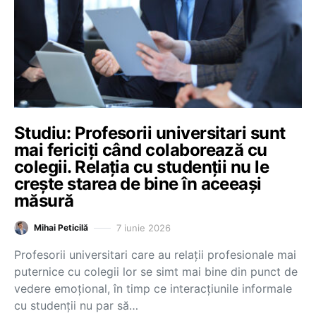
Studiu: Profesorii universitari sunt
mai fericiți când colaborează cu
colegii. Relația cu studenții nu le
crește starea de bine în aceeași
măsură
7 iunie 2026
Mihai Peticilă
Profesorii universitari care au relații profesionale mai
puternice cu colegii lor se simt mai bine din punct de
vedere emoțional, în timp ce interacțiunile informale
cu studenții nu par să…