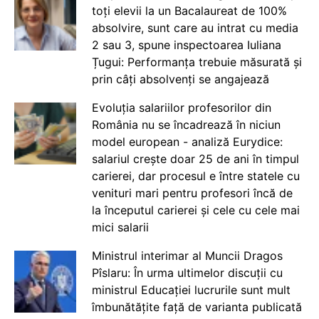
toți elevii la un Bacalaureat de 100%
absolvire, sunt care au intrat cu media
2 sau 3, spune inspectoarea Iuliana
Țugui: Performanța trebuie măsurată și
prin câți absolvenți se angajează
Evoluția salariilor profesorilor din
România nu se încadrează în niciun
model european - analiză Eurydice:
salariul crește doar 25 de ani în timpul
carierei, dar procesul e între statele cu
venituri mari pentru profesori încă de
la începutul carierei și cele cu cele mai
mici salarii
Ministrul interimar al Muncii Dragos
Pîslaru: În urma ultimelor discuții cu
ministrul Educației lucrurile sunt mult
îmbunătățite față de varianta publicată