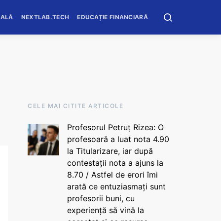
OALĂ
NEXTLAB.TECH
EDUCAȚIE FINANCIARĂ
CELE MAI CITITE ARTICOLE
Profesorul Petruț Rizea: O
profesoară a luat nota 4.90
la Titularizare, iar după
contestații nota a ajuns la
8.70 / Astfel de erori îmi
arată ce entuziasmați sunt
profesorii buni, cu
experiență să vină la