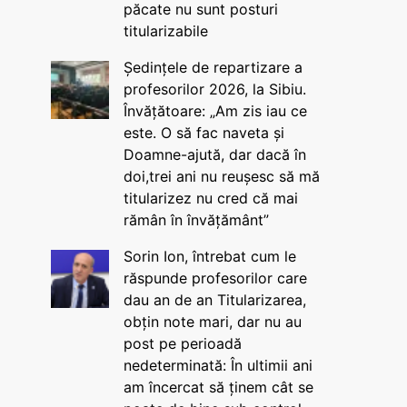
păcate nu sunt posturi
titularizabile
Ședințele de repartizare a
profesorilor 2026, la Sibiu.
Învățătoare: „Am zis iau ce
este. O să fac naveta și
Doamne-ajută, dar dacă în
doi,trei ani nu reușesc să mă
titularizez nu cred că mai
rămân în învățământ”
Sorin Ion, întrebat cum le
răspunde profesorilor care
dau an de an Titularizarea,
obțin note mari, dar nu au
post pe perioadă
nedeterminată: În ultimii ani
am încercat să ținem cât se