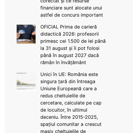
corectat și ce resurse
financiare sunt alocate unui
astfel de concurs important
OFICIAL Prima de carieră
didactică 2026: profesorii
primesc cei 1.500 de lei până
la 31 august și îi pot folosi
până în august 2027 dacă
rămân în învățământ
Unici în UE: România este
singura țară din întreaga
Uniune Europeană care a
redus cheltuielile de
cercetare, calculate pe cap
de locuitor, în ultimul
deceniu. Între 2015-2025,
spațiul comunitar a crescut
masiv cheltuielile de