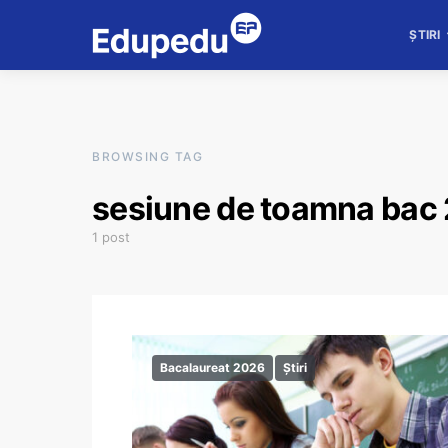
ȘTIRI
BROWSING TAG
sesiune de toamna bac
1 post
Bacalaureat 2026
Știri