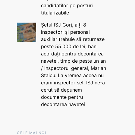
candidaților pe posturi
titularizabile
Șeful ISJ Gorj, alți 8
inspectori și personal
auxiliar trebuie să returneze
peste 55.000 de lei, bani
acordați pentru decontarea
navetei, timp de peste un an
/ Inspectorul general, Marian
Staicu: La vremea aceea nu
eram inspector șef. ISJ ne-a
cerut să depunem
documente pentru
decontarea navetei
CELE MAI NOI