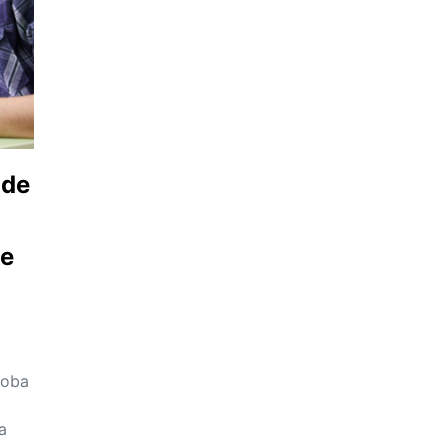
 de
ie
roba
a