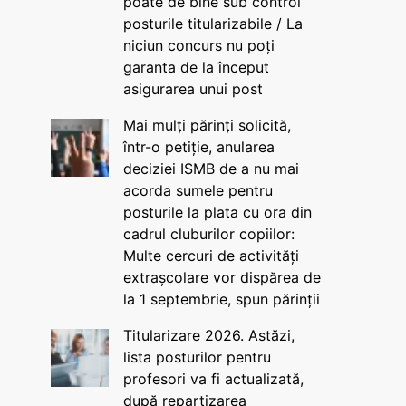
poate de bine sub control
posturile titularizabile / La
niciun concurs nu poți
garanta de la început
asigurarea unui post
Mai mulți părinți solicită,
într-o petiție, anularea
deciziei ISMB de a nu mai
acorda sumele pentru
posturile la plata cu ora din
cadrul cluburilor copiilor:
Multe cercuri de activități
extrașcolare vor dispărea de
la 1 septembrie, spun părinții
Titularizare 2026. Astăzi,
lista posturilor pentru
profesori va fi actualizată,
după repartizarea