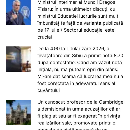
Ministrul interimar al Muncii Dragos
Pîslaru: În urma ultimelor discuții cu
ministrul Educației lucrurile sunt mult
îmbunătățite față de varianta publicată
pe 17 iulie / Sectorul educației este
crucial
De la 4.90 la Titularizare 2026, o
învățătoare din Sibiu a primit nota 8.70
după contestație: Când am văzut nota
inițială, nu mă puteam opri din plâns.
Mi-am dat seama că lucrarea mea nu a
fost corectată în adevăratul sens al
cuvântului
Un cunoscut profesor de la Cambridge
a demisionat în urma acuzațiilor că ar
fi plagiat sau ar fi exagerat în privința
realizărilor sale, promovate printr-o
poveste de viață marcată de un