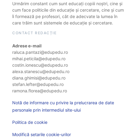
Urmărim constant cum sunt educați copiii noștri, cine și
cum face politicile din educație și cercetare, cine și cum
îi formează pe profesori, cât de adecvate la lumea în
care trăim sunt sistemele de educație și cercetare.
CONTACT REDACȚIE
Adrese e-mail
raluca.pantazi@edupedu.ro
mihai.peticila@edupedu.ro
costin.ionescu@edupedu.ro
alexa.stanescu@edupedu.ro
diana.ghimisi@edupedu.ro
stefan.lefter@edupedu.ro
ramona.florea@edupedu.ro
Notă de informare cu privire la prelucrarea de date
personale prin intermediul site-ului
Politica de cookie
Modifică setarile cookie-urilor