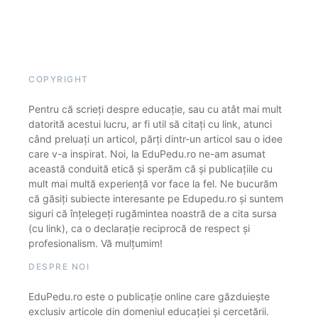
COPYRIGHT
Pentru că scrieți despre educație, sau cu atât mai mult
datorită acestui lucru, ar fi util să citați cu link, atunci
când preluați un articol, părți dintr-un articol sau o idee
care v-a inspirat. Noi, la EduPedu.ro ne-am asumat
această conduită etică și sperăm că și publicațiile cu
mult mai multă experiență vor face la fel. Ne bucurăm
că găsiți subiecte interesante pe Edupedu.ro și suntem
siguri că înțelegeți rugămintea noastră de a cita sursa
(cu link), ca o declarație reciprocă de respect și
profesionalism. Vă mulțumim!
DESPRE NOI
EduPedu.ro este o publicație online care găzduiește
exclusiv articole din domeniul educației și cercetării.