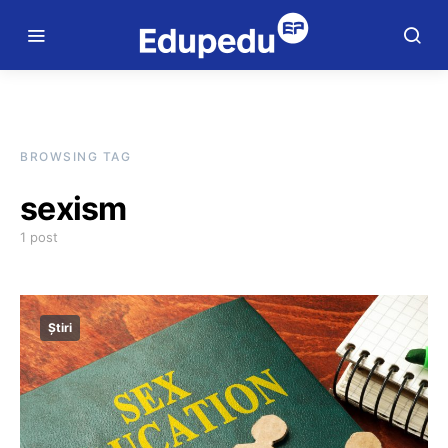
BROWSING TAG
sexism
1 post
Știri