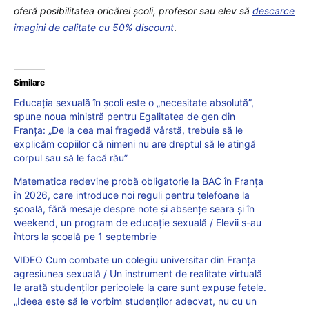
oferă posibilitatea oricărei școli, profesor sau elev să
descarce
imagini de calitate cu 50% discount
.
Similare
Educația sexuală în școli este o „necesitate absolută”,
spune noua ministră pentru Egalitatea de gen din
Franța: „De la cea mai fragedă vârstă, trebuie să le
explicăm copiilor că nimeni nu are dreptul să le atingă
corpul sau să le facă rău”
Matematica redevine probă obligatorie la BAC în Franța
în 2026, care introduce noi reguli pentru telefoane la
școală, fără mesaje despre note și absențe seara și în
weekend, un program de educație sexuală / Elevii s-au
întors la școală pe 1 septembrie
VIDEO Cum combate un colegiu universitar din Franța
agresiunea sexuală / Un instrument de realitate virtuală
le arată studenților pericolele la care sunt expuse fetele.
„Ideea este să le vorbim studenților adecvat, nu cu un