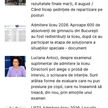
rezultatele finale marți, 4 august /
Când încep ședințele de repartizare pe
posturi
Admitere liceu 2026. Aproape 600 de
absolvenți de gimnaziu din București
au fost redistribuiți la liceu, după ce au
participat la etapa de soluționare a
situațiilor speciale - document
Luciana Antoci, despre examenul
suplimentar de admitere la liceu:
Directorii pot alege o probă de
interviu, o scrisoare de intenție. Sunt
atâtea forme de evaluare care nu pun
presiune pe copii, care nu înseamnă să
treacă, din nou, prin emoțiile unui
examen
LISTA Admitere liceu 2026. Locurile