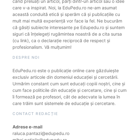
când preluați un articol, părți dintr-un articol sau o idee
care v-a inspirat. Noi, la EduPedu.ro ne-am asumat
această conduită etică și sperăm că și publicațiile cu
mult mai multă experiență vor face la fel. Ne bucurăm
că găsiți subiecte interesante pe Edupedu.ro și suntem
siguri că înțelegeți rugămintea noastră de a cita sursa
(cu link), ca o declarație reciprocă de respect și
profesionalism. Vă mulțumim!
DESPRE NOI
EduPedu.ro este o publicație online care găzduiește
exclusiv articole din domeniul educației și cercetării.
Urmărim constant cum sunt educați copiii noștri, cine și
cum face politicile din educație și cercetare, cine și cum
îi formează pe profesori, cât de adecvate la lumea în
care trăim sunt sistemele de educație și cercetare.
CONTACT REDACȚIE
Adrese e-mail
raluca.pantazi@edupedu.ro
mihai.peticila@edupedu.ro