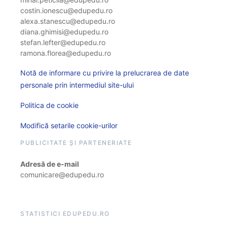
costin.ionescu@edupedu.ro
alexa.stanescu@edupedu.ro
diana.ghimisi@edupedu.ro
stefan.lefter@edupedu.ro
ramona.florea@edupedu.ro
Notă de informare cu privire la prelucrarea de date
personale prin intermediul site-ului
Politica de cookie
Modifică setarile cookie-urilor
PUBLICITATE ȘI PARTENERIATE
Adresă de e-mail
comunicare@edupedu.ro
STATISTICI EDUPEDU.RO