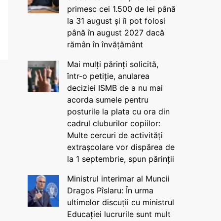
primesc cei 1.500 de lei până
la 31 august și îi pot folosi
până în august 2027 dacă
rămân în învățământ
Mai mulți părinți solicită,
într-o petiție, anularea
deciziei ISMB de a nu mai
acorda sumele pentru
posturile la plata cu ora din
cadrul cluburilor copiilor:
Multe cercuri de activități
extrașcolare vor dispărea de
la 1 septembrie, spun părinții
Ministrul interimar al Muncii
Dragos Pîslaru: În urma
ultimelor discuții cu ministrul
Educației lucrurile sunt mult