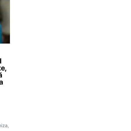
l
te,
ă
a
niza,