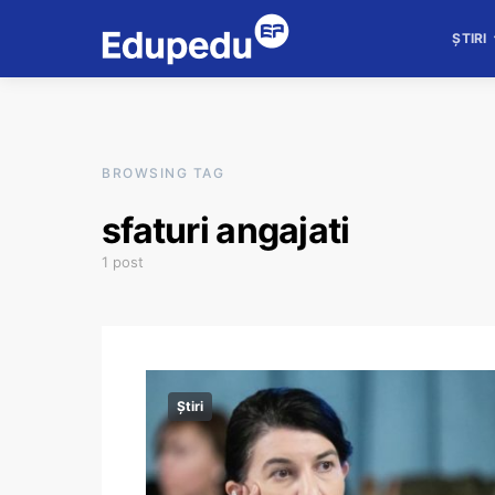
ȘTIRI
BROWSING TAG
sfaturi angajati
1 post
Știri