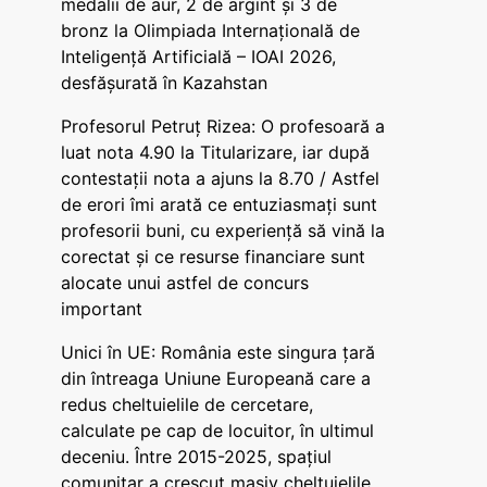
medalii de aur, 2 de argint și 3 de
bronz la Olimpiada Internațională de
Inteligență Artificială – IOAI 2026,
desfășurată în Kazahstan
Profesorul Petruț Rizea: O profesoară a
luat nota 4.90 la Titularizare, iar după
contestații nota a ajuns la 8.70 / Astfel
de erori îmi arată ce entuziasmați sunt
profesorii buni, cu experiență să vină la
corectat și ce resurse financiare sunt
alocate unui astfel de concurs
important
Unici în UE: România este singura țară
din întreaga Uniune Europeană care a
redus cheltuielile de cercetare,
calculate pe cap de locuitor, în ultimul
deceniu. Între 2015-2025, spațiul
comunitar a crescut masiv cheltuielile