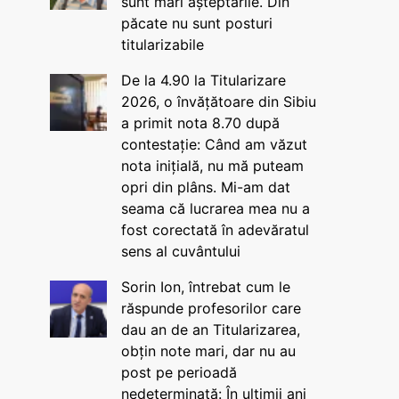
sunt mari așteptările. Din
păcate nu sunt posturi
titularizabile
De la 4.90 la Titularizare
2026, o învățătoare din Sibiu
a primit nota 8.70 după
contestație: Când am văzut
nota inițială, nu mă puteam
opri din plâns. Mi-am dat
seama că lucrarea mea nu a
fost corectată în adevăratul
sens al cuvântului
Sorin Ion, întrebat cum le
răspunde profesorilor care
dau an de an Titularizarea,
obțin note mari, dar nu au
post pe perioadă
nedeterminată: În ultimii ani