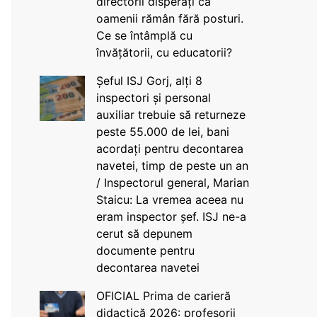
directorii disperați că
oamenii rămân fără posturi.
Ce se întâmplă cu
învățătorii, cu educatorii?
Șeful ISJ Gorj, alți 8
inspectori și personal
auxiliar trebuie să returneze
peste 55.000 de lei, bani
acordați pentru decontarea
navetei, timp de peste un an
/ Inspectorul general, Marian
Staicu: La vremea aceea nu
eram inspector șef. ISJ ne-a
cerut să depunem
documente pentru
decontarea navetei
OFICIAL Prima de carieră
didactică 2026: profesorii