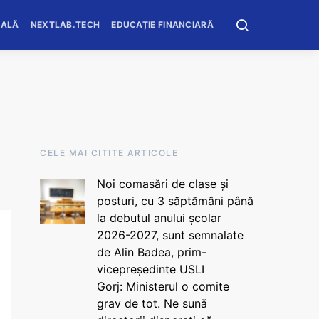
OALĂ
NEXTLAB.TECH
EDUCAȚIE FINANCIARĂ
CELE MAI CITITE ARTICOLE
Noi comasări de clase și
posturi, cu 3 săptămâni până
la debutul anului școlar
2026-2027, sunt semnalate
de Alin Badea, prim-
vicepreședinte USLI
Gorj: Ministerul o comite
grav de tot. Ne sună