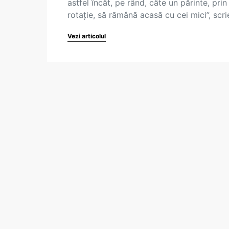
astfel încât, pe rând, câte un părinte, prin
rotaţie, să rămână acasă cu cei mici”, scr
Vezi articolul