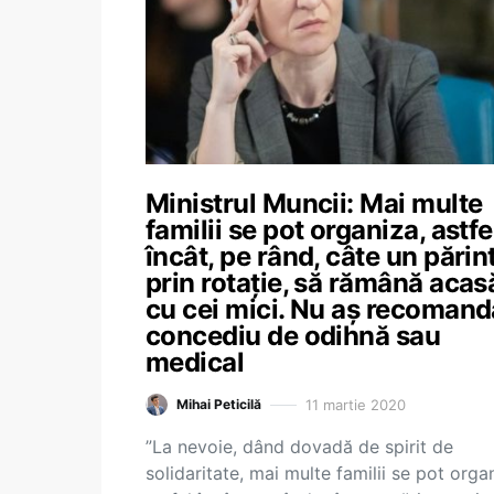
Ministrul Muncii: Mai multe
familii se pot organiza, astfe
încât, pe rând, câte un părin
prin rotaţie, să rămână acas
cu cei mici. Nu aș recomand
concediu de odihnă sau
medical
11 martie 2020
Mihai Peticilă
”La nevoie, dând dovadă de spirit de
solidaritate, mai multe familii se pot orga