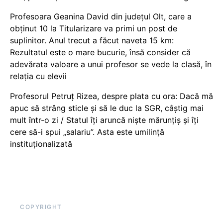
Profesoara Geanina David din județul Olt, care a
obținut 10 la Titularizare va primi un post de
suplinitor. Anul trecut a făcut naveta 15 km:
Rezultatul este o mare bucurie, însă consider că
adevărata valoare a unui profesor se vede la clasă, în
relația cu elevii
Profesorul Petruț Rizea, despre plata cu ora: Dacă mă
apuc să strâng sticle și să le duc la SGR, câștig mai
mult într-o zi / Statul îți aruncă niște mărunțiș și îți
cere să-i spui „salariu”. Asta este umilință
instituționalizată
COPYRIGHT