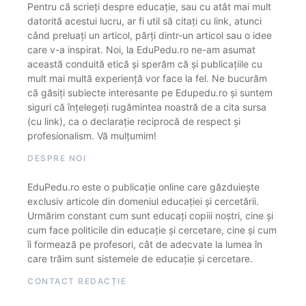
Pentru că scrieți despre educație, sau cu atât mai mult
datorită acestui lucru, ar fi util să citați cu link, atunci
când preluați un articol, părți dintr-un articol sau o idee
care v-a inspirat. Noi, la EduPedu.ro ne-am asumat
această conduită etică și sperăm că și publicațiile cu
mult mai multă experiență vor face la fel. Ne bucurăm
că găsiți subiecte interesante pe Edupedu.ro și suntem
siguri că înțelegeți rugămintea noastră de a cita sursa
(cu link), ca o declarație reciprocă de respect și
profesionalism. Vă mulțumim!
DESPRE NOI
EduPedu.ro este o publicație online care găzduiește
exclusiv articole din domeniul educației și cercetării.
Urmărim constant cum sunt educați copiii noștri, cine și
cum face politicile din educație și cercetare, cine și cum
îi formează pe profesori, cât de adecvate la lumea în
care trăim sunt sistemele de educație și cercetare.
CONTACT REDACȚIE