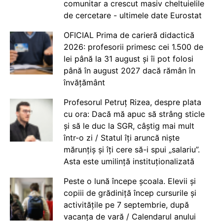
comunitar a crescut masiv cheltuielile
de cercetare - ultimele date Eurostat
OFICIAL Prima de carieră didactică
2026: profesorii primesc cei 1.500 de
lei până la 31 august și îi pot folosi
până în august 2027 dacă rămân în
învățământ
Profesorul Petruț Rizea, despre plata
cu ora: Dacă mă apuc să strâng sticle
și să le duc la SGR, câștig mai mult
într-o zi / Statul îți aruncă niște
mărunțiș și îți cere să-i spui „salariu”.
Asta este umilință instituționalizată
Peste o lună începe școala. Elevii și
copiii de grădiniță încep cursurile și
activitățile pe 7 septembrie, după
vacanța de vară / Calendarul anului