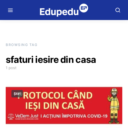
BROWSING TAG
sfaturi iesire din casa
1 post
Știri