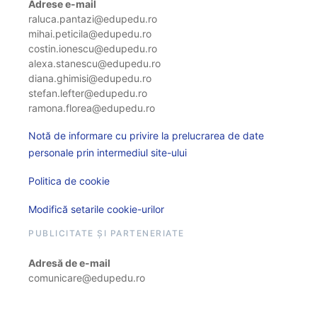
Adrese e-mail
raluca.pantazi@edupedu.ro
mihai.peticila@edupedu.ro
costin.ionescu@edupedu.ro
alexa.stanescu@edupedu.ro
diana.ghimisi@edupedu.ro
stefan.lefter@edupedu.ro
ramona.florea@edupedu.ro
Notă de informare cu privire la prelucrarea de date
personale prin intermediul site-ului
Politica de cookie
Modifică setarile cookie-urilor
PUBLICITATE ȘI PARTENERIATE
Adresă de e-mail
comunicare@edupedu.ro