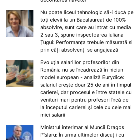
Nu poate liceul tehnologic să-i ducă pe
toți elevii la un Bacalaureat de 100%
absolvire, sunt care au intrat cu media
2 sau 3, spune inspectoarea Iuliana
Țugui: Performanța trebuie măsurată și
prin câți absolvenți se angajează
Evoluția salariilor profesorilor din
România nu se încadrează în niciun
model european - analiză Eurydice:
salariul crește doar 25 de ani în timpul
carierei, dar procesul e între statele cu
venituri mari pentru profesori încă de
la începutul carierei și cele cu cele mai
mici salarii
Ministrul interimar al Muncii Dragos
Pîslaru: În urma ultimelor discuții cu