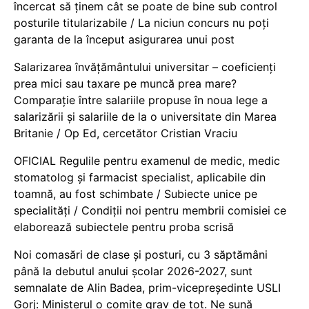
încercat să ținem cât se poate de bine sub control
posturile titularizabile / La niciun concurs nu poți
garanta de la început asigurarea unui post
Salarizarea învățământului universitar – coeficienți
prea mici sau taxare pe muncă prea mare?
Comparație între salariile propuse în noua lege a
salarizării și salariile de la o universitate din Marea
Britanie / Op Ed, cercetător Cristian Vraciu
OFICIAL Regulile pentru examenul de medic, medic
stomatolog și farmacist specialist, aplicabile din
toamnă, au fost schimbate / Subiecte unice pe
specialități / Condiții noi pentru membrii comisiei ce
elaborează subiectele pentru proba scrisă
Noi comasări de clase și posturi, cu 3 săptămâni
până la debutul anului școlar 2026-2027, sunt
semnalate de Alin Badea, prim-vicepreședinte USLI
Gorj: Ministerul o comite grav de tot. Ne sună