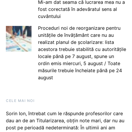
Mi-am dat seama că lucrarea mea nu a
fost corectată în adevăratul sens al
cuvântului
Proceduri noi de reorganizare pentru
unitățile de învățământ care nu au
realizat planul de școlarizare: lista
acestora trebuie stabilită cu autoritățile
locale până pe 7 august, spune un
ordin emis miercuri, 5 august / Toate
măsurile trebuie încheiate până pe 24
august
CELE MAI NOI
Sorin Ion, întrebat cum le răspunde profesorilor care
dau an de an Titularizarea, obțin note mari, dar nu au
post pe perioadă nedeterminată: În ultimii ani am