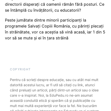
directorii disperați că oamenii rămân fără posturi. Ce
se întâmplă cu învățătorii, cu educatorii?
Peste jumătate dintre minorii participanți la
programele Salvați Copiii România, cu părinți plecați
în străinătate, vor ca aceștia să vină acasă, iar 1 din 5
vor să se mute și ei în țara străină
COPYRIGHT
Pentru că scrieți despre educație, sau cu atât mai mult
datorită acestui lucru, ar fi util să citați cu link, atunci
când preluați un articol, părți dintr-un articol sau o idee
care v-a inspirat. Noi, la EduPedu.ro ne-am asumat
această conduită etică și sperăm că și publicațiile cu
mult mai multă experiență vor face la fel. Ne bucurăm
că găsiți subiecte interesante pe Edupedu.ro și suntem