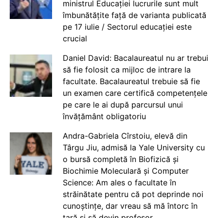
ministrul Educației lucrurile sunt mult
îmbunătățite față de varianta publicată
pe 17 iulie / Sectorul educației este
crucial
Daniel David: Bacalaureatul nu ar trebui
să fie folosit ca mijloc de intrare la
facultate. Bacalaureatul trebuie să fie
un examen care certifică competențele
pe care le ai după parcursul unui
învățământ obligatoriu
Andra-Gabriela Cîrstoiu, elevă din
Târgu Jiu, admisă la Yale University cu
o bursă completă în Biofizică și
Biochimie Moleculară și Computer
Science: Am ales o facultate în
străinătate pentru că pot deprinde noi
cunoștințe, dar vreau să mă întorc în
țară și să devin profesor