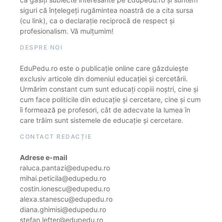
siguri că înțelegeți rugămintea noastră de a cita sursa
(cu link), ca o declarație reciprocă de respect și
profesionalism. Vă mulțumim!
DESPRE NOI
EduPedu.ro este o publicație online care găzduiește
exclusiv articole din domeniul educației și cercetării.
Urmărim constant cum sunt educați copiii noștri, cine și
cum face politicile din educație și cercetare, cine și cum
îi formează pe profesori, cât de adecvate la lumea în
care trăim sunt sistemele de educație și cercetare.
CONTACT REDACȚIE
Adrese e-mail
raluca.pantazi@edupedu.ro
mihai.peticila@edupedu.ro
costin.ionescu@edupedu.ro
alexa.stanescu@edupedu.ro
diana.ghimisi@edupedu.ro
stefan.lefter@edupedu.ro