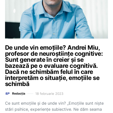
De unde vin emoțiile? Andrei Miu,
profesor de neuroștiințe cognitive:
Sunt generate în creier și se
bazează pe o evaluare cognitivă.
Dacă ne schimbăm felul în care
interpretăm o situație, emoțiile se
schimbă
18 februarie 2023
Redacția
Ce sunt emoțiile și de unde vin? „Emoțiile sunt niște
stări psihice, experiențe subiective. Ne dăm seama