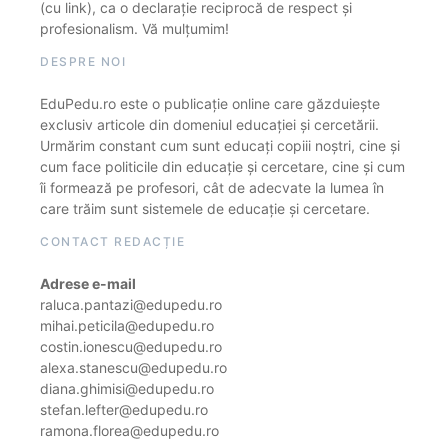
(cu link), ca o declarație reciprocă de respect și
profesionalism. Vă mulțumim!
DESPRE NOI
EduPedu.ro este o publicație online care găzduiește
exclusiv articole din domeniul educației și cercetării.
Urmărim constant cum sunt educați copiii noștri, cine și
cum face politicile din educație și cercetare, cine și cum
îi formează pe profesori, cât de adecvate la lumea în
care trăim sunt sistemele de educație și cercetare.
CONTACT REDACȚIE
Adrese e-mail
raluca.pantazi@edupedu.ro
mihai.peticila@edupedu.ro
costin.ionescu@edupedu.ro
alexa.stanescu@edupedu.ro
diana.ghimisi@edupedu.ro
stefan.lefter@edupedu.ro
ramona.florea@edupedu.ro