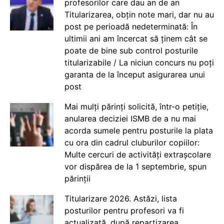
profesorilor care dau an de an
Titularizarea, obțin note mari, dar nu au
post pe perioadă nedeterminată: În
ultimii ani am încercat să ținem cât se
poate de bine sub control posturile
titularizabile / La niciun concurs nu poți
garanta de la început asigurarea unui
post
Mai mulți părinți solicită, într-o petiție,
anularea deciziei ISMB de a nu mai
acorda sumele pentru posturile la plata
cu ora din cadrul cluburilor copiilor:
Multe cercuri de activități extrașcolare
vor dispărea de la 1 septembrie, spun
părinții
Titularizare 2026. Astăzi, lista
posturilor pentru profesori va fi
actualizată, după repartizarea