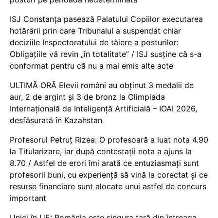
ISJ Constanța pasează Palatului Copiilor executarea
hotărârii prin care Tribunalul a suspendat chiar
deciziile Inspectoratului de tăiere a posturilor:
Obligațiile vă revin „în totalitate” / ISJ susține că s-a
conformat pentru că nu a mai emis alte acte
ULTIMĂ ORĂ Elevii români au obținut 3 medalii de
aur, 2 de argint și 3 de bronz la Olimpiada
Internațională de Inteligență Artificială – IOAI 2026,
desfășurată în Kazahstan
Profesorul Petruț Rizea: O profesoară a luat nota 4.90
la Titularizare, iar după contestații nota a ajuns la
8.70 / Astfel de erori îmi arată ce entuziasmați sunt
profesorii buni, cu experiență să vină la corectat și ce
resurse financiare sunt alocate unui astfel de concurs
important
Unici în UE: România este singura țară din întreaga