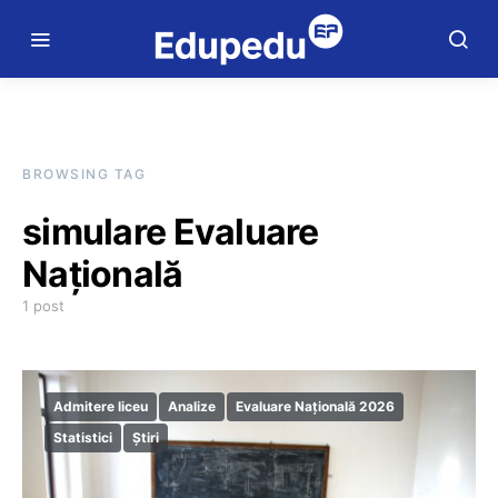
BROWSING TAG
simulare Evaluare
Națională
1 post
Admitere liceu
Analize
Evaluare Națională 2026
Statistici
Știri