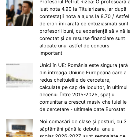
Profesorul Petruț Rizea: O profesoară a
luat nota 4.90 la Titularizare, iar după
contestații nota a ajuns la 8.70 / Astfel
de erori îmi arată ce entuziasmați sunt
profesorii buni, cu experiență să vină la
corectat și ce resurse financiare sunt
alocate unui astfel de concurs
important
Unici în UE: România este singura țară
din întreaga Uniune Europeană care a
redus cheltuielile de cercetare,
calculate pe cap de locuitor, în ultimul
deceniu. Între 2015-2025, spațiul
comunitar a crescut masiv cheltuielile
de cercetare - ultimele date Eurostat
Noi comasări de clase și posturi, cu 3
săptămâni până la debutul anului
școlar 2026-2027, sunt semnalate de