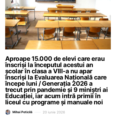
Aproape 15.000 de elevi care erau
înscriși la începutul acestui an
școlar în clasa a VIII-a nu apar
înscriși la Evaluarea Națională care
începe luni / Generația 2026 a
trecut prin pandemie și 9 miniștri ai
Educației, iar acum intră primii în
liceul cu programe și manuale noi
20 iunie 2026
Mihai Peticilă