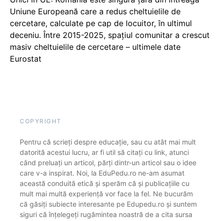
Uniune Europeană care a redus cheltuielile de
cercetare, calculate pe cap de locuitor, în ultimul
deceniu. Între 2015-2025, spațiul comunitar a crescut
masiv cheltuielile de cercetare – ultimele date
Eurostat
COPYRIGHT
Pentru că scrieți despre educație, sau cu atât mai mult
datorită acestui lucru, ar fi util să citați cu link, atunci
când preluați un articol, părți dintr-un articol sau o idee
care v-a inspirat. Noi, la EduPedu.ro ne-am asumat
această conduită etică și sperăm că și publicațiile cu
mult mai multă experiență vor face la fel. Ne bucurăm
că găsiți subiecte interesante pe Edupedu.ro și suntem
siguri că înțelegeți rugămintea noastră de a cita sursa