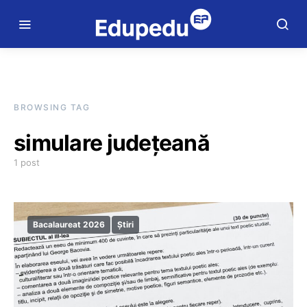
BROWSING TAG
simulare județeană
1 post
Bacalaureat 2026
Știri