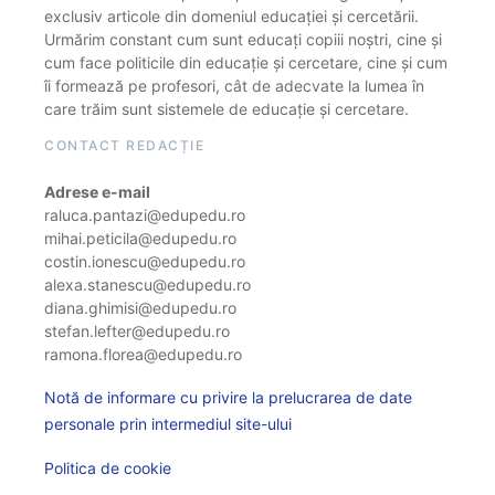
exclusiv articole din domeniul educației și cercetării.
Urmărim constant cum sunt educați copiii noștri, cine și
cum face politicile din educație și cercetare, cine și cum
îi formează pe profesori, cât de adecvate la lumea în
care trăim sunt sistemele de educație și cercetare.
CONTACT REDACȚIE
Adrese e-mail
raluca.pantazi@edupedu.ro
mihai.peticila@edupedu.ro
costin.ionescu@edupedu.ro
alexa.stanescu@edupedu.ro
diana.ghimisi@edupedu.ro
stefan.lefter@edupedu.ro
ramona.florea@edupedu.ro
Notă de informare cu privire la prelucrarea de date
personale prin intermediul site-ului
Politica de cookie