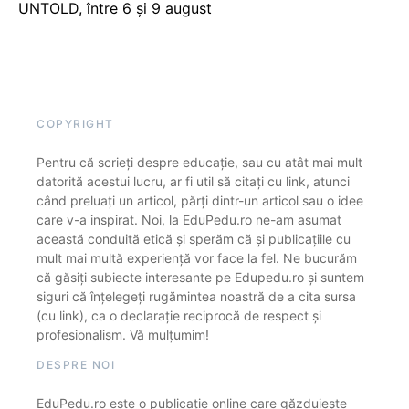
UNTOLD, între 6 și 9 august
COPYRIGHT
Pentru că scrieți despre educație, sau cu atât mai mult
datorită acestui lucru, ar fi util să citați cu link, atunci
când preluați un articol, părți dintr-un articol sau o idee
care v-a inspirat. Noi, la EduPedu.ro ne-am asumat
această conduită etică și sperăm că și publicațiile cu
mult mai multă experiență vor face la fel. Ne bucurăm
că găsiți subiecte interesante pe Edupedu.ro și suntem
siguri că înțelegeți rugămintea noastră de a cita sursa
(cu link), ca o declarație reciprocă de respect și
profesionalism. Vă mulțumim!
DESPRE NOI
EduPedu.ro este o publicație online care găzduiește