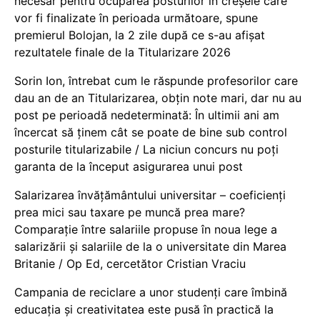
necesar pentru ocuparea posturilor în creșele care
vor fi finalizate în perioada următoare, spune
premierul Bolojan, la 2 zile după ce s-au afișat
rezultatele finale de la Titularizare 2026
Sorin Ion, întrebat cum le răspunde profesorilor care
dau an de an Titularizarea, obțin note mari, dar nu au
post pe perioadă nedeterminată: În ultimii ani am
încercat să ținem cât se poate de bine sub control
posturile titularizabile / La niciun concurs nu poți
garanta de la început asigurarea unui post
Salarizarea învățământului universitar – coeficienți
prea mici sau taxare pe muncă prea mare?
Comparație între salariile propuse în noua lege a
salarizării și salariile de la o universitate din Marea
Britanie / Op Ed, cercetător Cristian Vraciu
Campania de reciclare a unor studenți care îmbină
educația și creativitatea este pusă în practică la