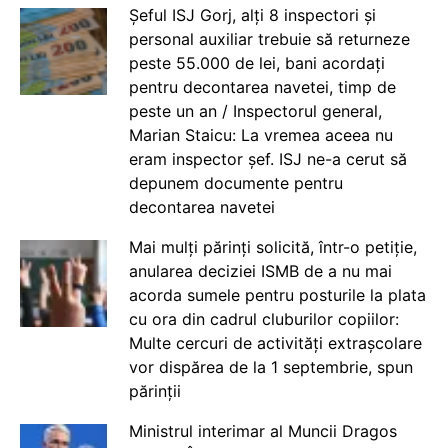
Șeful ISJ Gorj, alți 8 inspectori și
personal auxiliar trebuie să returneze
peste 55.000 de lei, bani acordați
pentru decontarea navetei, timp de
peste un an / Inspectorul general,
Marian Staicu: La vremea aceea nu
eram inspector șef. ISJ ne-a cerut să
depunem documente pentru
decontarea navetei
Mai mulți părinți solicită, într-o petiție,
anularea deciziei ISMB de a nu mai
acorda sumele pentru posturile la plata
cu ora din cadrul cluburilor copiilor:
Multe cercuri de activități extrașcolare
vor dispărea de la 1 septembrie, spun
părinții
Ministrul interimar al Muncii Dragos