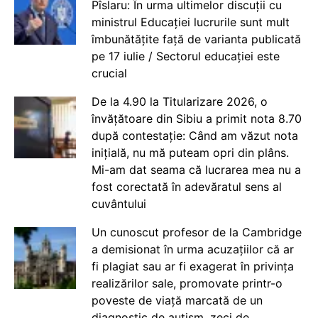
Pîslaru: În urma ultimelor discuții cu
ministrul Educației lucrurile sunt mult
îmbunătățite față de varianta publicată
pe 17 iulie / Sectorul educației este
crucial
De la 4.90 la Titularizare 2026, o
învățătoare din Sibiu a primit nota 8.70
după contestație: Când am văzut nota
inițială, nu mă puteam opri din plâns.
Mi-am dat seama că lucrarea mea nu a
fost corectată în adevăratul sens al
cuvântului
Un cunoscut profesor de la Cambridge
a demisionat în urma acuzațiilor că ar
fi plagiat sau ar fi exagerat în privința
realizărilor sale, promovate printr-o
poveste de viață marcată de un
diagnostic de autism, zeci de