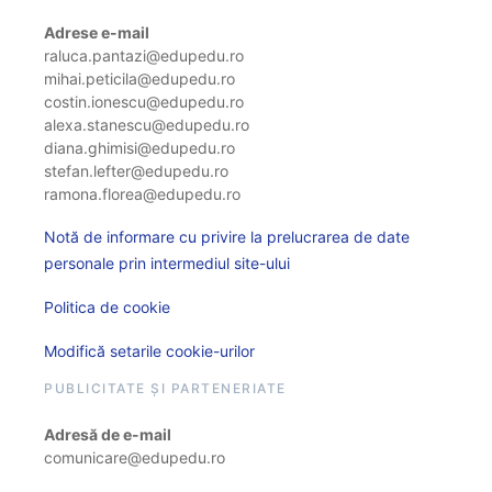
Adrese e-mail
raluca.pantazi@edupedu.ro
mihai.peticila@edupedu.ro
costin.ionescu@edupedu.ro
alexa.stanescu@edupedu.ro
diana.ghimisi@edupedu.ro
stefan.lefter@edupedu.ro
ramona.florea@edupedu.ro
Notă de informare cu privire la prelucrarea de date
personale prin intermediul site-ului
Politica de cookie
Modifică setarile cookie-urilor
PUBLICITATE ȘI PARTENERIATE
Adresă de e-mail
comunicare@edupedu.ro