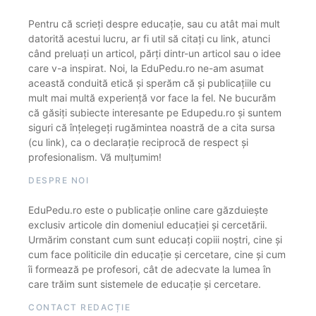
Pentru că scrieți despre educație, sau cu atât mai mult
datorită acestui lucru, ar fi util să citați cu link, atunci
când preluați un articol, părți dintr-un articol sau o idee
care v-a inspirat. Noi, la EduPedu.ro ne-am asumat
această conduită etică și sperăm că și publicațiile cu
mult mai multă experiență vor face la fel. Ne bucurăm
că găsiți subiecte interesante pe Edupedu.ro și suntem
siguri că înțelegeți rugămintea noastră de a cita sursa
(cu link), ca o declarație reciprocă de respect și
profesionalism. Vă mulțumim!
DESPRE NOI
EduPedu.ro este o publicație online care găzduiește
exclusiv articole din domeniul educației și cercetării.
Urmărim constant cum sunt educați copiii noștri, cine și
cum face politicile din educație și cercetare, cine și cum
îi formează pe profesori, cât de adecvate la lumea în
care trăim sunt sistemele de educație și cercetare.
CONTACT REDACȚIE