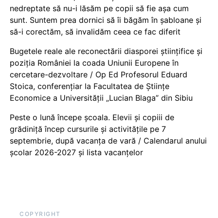
nedreptate să nu-i lăsăm pe copii să fie așa cum
sunt. Suntem prea dornici să îi băgăm în șabloane și
să-i corectăm, să invalidăm ceea ce fac diferit
Bugetele reale ale reconectării diasporei științifice și
poziția României la coada Uniunii Europene în
cercetare-dezvoltare / Op Ed Profesorul Eduard
Stoica, conferențiar la Facultatea de Științe
Economice a Universității „Lucian Blaga” din Sibiu
Peste o lună începe școala. Elevii și copiii de
grădiniță încep cursurile și activitățile pe 7
septembrie, după vacanța de vară / Calendarul anului
școlar 2026-2027 și lista vacanțelor
COPYRIGHT