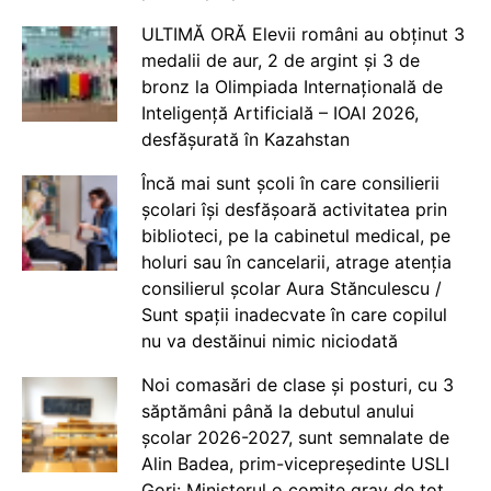
ULTIMĂ ORĂ Elevii români au obținut 3
medalii de aur, 2 de argint și 3 de
bronz la Olimpiada Internațională de
Inteligență Artificială – IOAI 2026,
desfășurată în Kazahstan
Încă mai sunt școli în care consilierii
școlari își desfășoară activitatea prin
biblioteci, pe la cabinetul medical, pe
holuri sau în cancelarii, atrage atenția
consilierul școlar Aura Stănculescu /
Sunt spații inadecvate în care copilul
nu va destăinui nimic niciodată
Noi comasări de clase și posturi, cu 3
săptămâni până la debutul anului
școlar 2026-2027, sunt semnalate de
Alin Badea, prim-vicepreședinte USLI
Gorj: Ministerul o comite grav de tot.