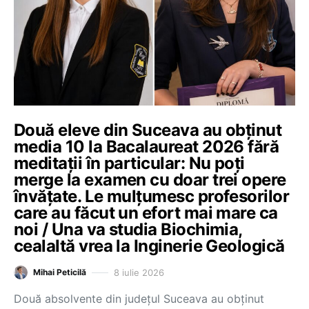
Două eleve din Suceava au obținut
media 10 la Bacalaureat 2026 fără
meditații în particular: Nu poți
merge la examen cu doar trei opere
învățate. Le mulțumesc profesorilor
care au făcut un efort mai mare ca
noi / Una va studia Biochimia,
cealaltă vrea la Inginerie Geologică
8 iulie 2026
Mihai Peticilă
Două absolvente din județul Suceava au obținut