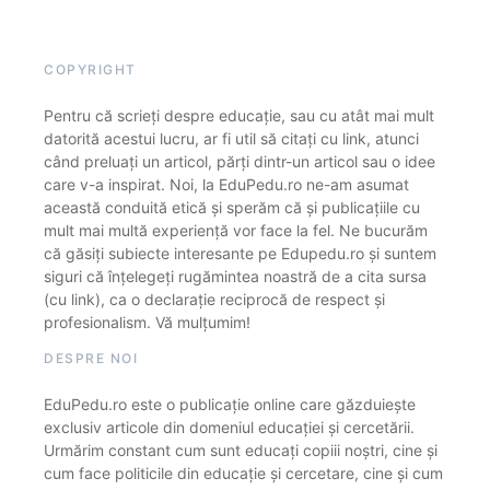
COPYRIGHT
Pentru că scrieți despre educație, sau cu atât mai mult
datorită acestui lucru, ar fi util să citați cu link, atunci
când preluați un articol, părți dintr-un articol sau o idee
care v-a inspirat. Noi, la EduPedu.ro ne-am asumat
această conduită etică și sperăm că și publicațiile cu
mult mai multă experiență vor face la fel. Ne bucurăm
că găsiți subiecte interesante pe Edupedu.ro și suntem
siguri că înțelegeți rugămintea noastră de a cita sursa
(cu link), ca o declarație reciprocă de respect și
profesionalism. Vă mulțumim!
DESPRE NOI
EduPedu.ro este o publicație online care găzduiește
exclusiv articole din domeniul educației și cercetării.
Urmărim constant cum sunt educați copiii noștri, cine și
cum face politicile din educație și cercetare, cine și cum