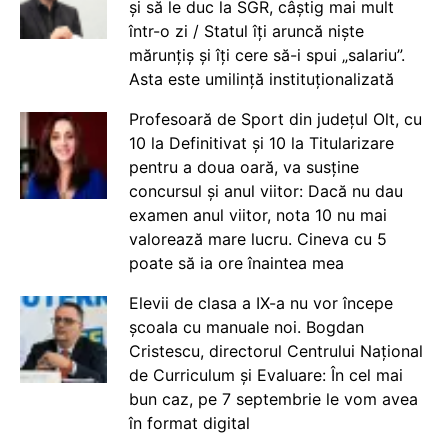
și să le duc la SGR, câștig mai mult
într-o zi / Statul îți aruncă niște
mărunțiș și îți cere să-i spui „salariu”.
Asta este umilință instituționalizată
Profesoară de Sport din județul Olt, cu
10 la Definitivat și 10 la Titularizare
pentru a doua oară, va susține
concursul și anul viitor: Dacă nu dau
examen anul viitor, nota 10 nu mai
valorează mare lucru. Cineva cu 5
poate să ia ore înaintea mea
Elevii de clasa a IX-a nu vor începe
școala cu manuale noi. Bogdan
Cristescu, directorul Centrului Național
de Curriculum și Evaluare: În cel mai
bun caz, pe 7 septembrie le vom avea
în format digital