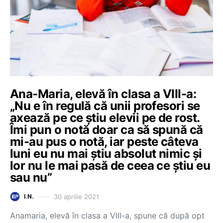
Ana-Maria, elevă în clasa a VIII-a:
„Nu e în regulă că unii profesori se
axează pe ce știu elevii pe de rost.
Îmi pun o notă doar ca să spună că
mi-au pus o notă, iar peste câteva
luni eu nu mai știu absolut nimic și
lor nu le mai pasă de ceea ce știu eu
sau nu”
30 aprilie 2021
I.N.
Anamaria, elevă în clasa a VIII-a, spune că după opt