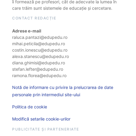
îi formează pe profesori, cât de adecvate la lumea în
care trăim sunt sistemele de educație și cercetare.
CONTACT REDACȚIE
Adrese e-mail
raluca.pantazi@edupedu.ro
mihai.peticila@edupedu.ro
costin.ionescu@edupedu.ro
alexa.stanescu@edupedu.ro
diana.ghimisi@edupedu.ro
stefan.lefter@edupedu.ro
ramona.florea@edupedu.ro
Notă de informare cu privire la prelucrarea de date
personale prin intermediul site-ului
Politica de cookie
Modifică setarile cookie-urilor
PUBLICITATE ȘI PARTENERIATE