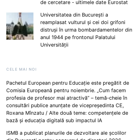
de cercetare - ultimele date Eurostat
Universitatea din București a
reamplasat vulturul și cei doi grifoni
distruși în urma bombardamentelor din
anul 1944 pe frontonul Palatului
Universității
CELE MAI NOI
Pachetul European pentru Educație este pregătit de
Comisia Europeană pentru noiembrie. „Cum facem
profesia de profesor mai atractivă” – temă-cheie în
consultări publice anunțate de vicepreședinta CE,
Roxana Mînzatu / Alte două teme: competențele de
bază și educația digitală sub impactul IA
ISMB a publicat planurile de dezvoltare ale școlilor