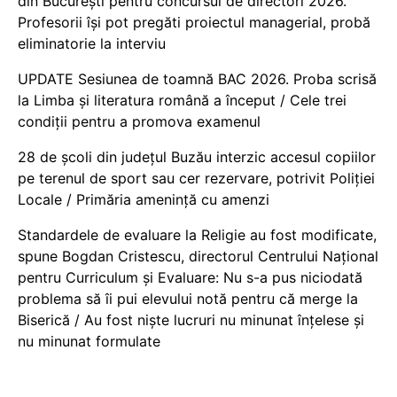
din București pentru concursul de directori 2026.
Profesorii își pot pregăti proiectul managerial, probă
eliminatorie la interviu
UPDATE Sesiunea de toamnă BAC 2026. Proba scrisă
la Limba și literatura română a început / Cele trei
condiții pentru a promova examenul
28 de școli din județul Buzău interzic accesul copiilor
pe terenul de sport sau cer rezervare, potrivit Poliției
Locale / Primăria amenință cu amenzi
Standardele de evaluare la Religie au fost modificate,
spune Bogdan Cristescu, directorul Centrului Național
pentru Curriculum și Evaluare: Nu s-a pus niciodată
problema să îi pui elevului notă pentru că merge la
Biserică / Au fost niște lucruri nu minunat înțelese și
nu minunat formulate