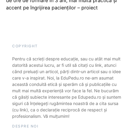
de ore de formare în 3 ani, mai multă practică și
accent pe îngrijirea pacienților – proiect
COPYRIGHT
Pentru că scrieți despre educație, sau cu atât mai mult
datorită acestui lucru, ar fi util să citați cu link, atunci
când preluați un articol, părți dintr-un articol sau o idee
care v-a inspirat. Noi, la EduPedu.ro ne-am asumat
această conduită etică și sperăm că și publicațiile cu
mult mai multă experiență vor face la fel. Ne bucurăm
că găsiți subiecte interesante pe Edupedu.ro și suntem
siguri că înțelegeți rugămintea noastră de a cita sursa
(cu link), ca o declarație reciprocă de respect și
profesionalism. Vă mulțumim!
DESPRE NOI