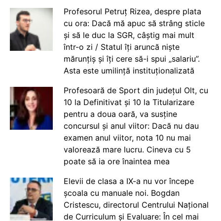
Profesorul Petruț Rizea, despre plata
cu ora: Dacă mă apuc să strâng sticle
și să le duc la SGR, câștig mai mult
într-o zi / Statul îți aruncă niște
mărunțiș și îți cere să-i spui „salariu”.
Asta este umilință instituționalizată
Profesoară de Sport din județul Olt, cu
10 la Definitivat și 10 la Titularizare
pentru a doua oară, va susține
concursul și anul viitor: Dacă nu dau
examen anul viitor, nota 10 nu mai
valorează mare lucru. Cineva cu 5
poate să ia ore înaintea mea
Elevii de clasa a IX-a nu vor începe
școala cu manuale noi. Bogdan
Cristescu, directorul Centrului Național
de Curriculum și Evaluare: În cel mai