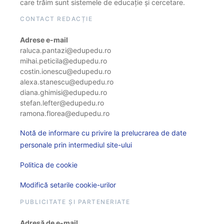
care trăim sunt sistemele de educație și cercetare.
CONTACT REDACȚIE
Adrese e-mail
raluca.pantazi@edupedu.ro
mihai.peticila@edupedu.ro
costin.ionescu@edupedu.ro
alexa.stanescu@edupedu.ro
diana.ghimisi@edupedu.ro
stefan.lefter@edupedu.ro
ramona.florea@edupedu.ro
Notă de informare cu privire la prelucrarea de date
personale prin intermediul site-ului
Politica de cookie
Modifică setarile cookie-urilor
PUBLICITATE ȘI PARTENERIATE
Adresă de e-mail