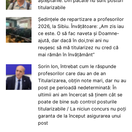
așteptările. Din păcate nu sunt posturi
titularizabile
Ședințele de repartizare a profesorilor
2026, la Sibiu. Învățătoare: „Am zis iau
ce este. O să fac naveta și Doamne-
ajută, dar dacă în doi,trei ani nu
reușesc să mă titularizez nu cred că
mai rămân în învățământ”
Sorin Ion, întrebat cum le răspunde
profesorilor care dau an de an
Titularizarea, obțin note mari, dar nu au
post pe perioadă nedeterminată: În
ultimii ani am încercat să ținem cât se
poate de bine sub control posturile
titularizabile / La niciun concurs nu poți
garanta de la început asigurarea unui
post