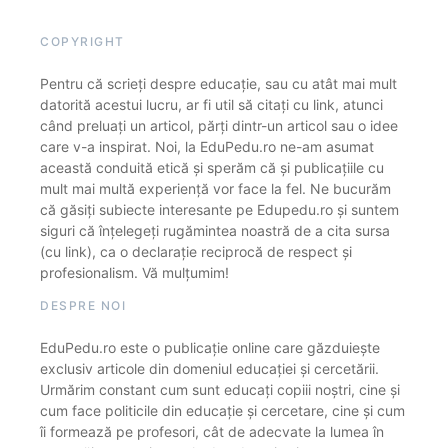
COPYRIGHT
Pentru că scrieți despre educație, sau cu atât mai mult
datorită acestui lucru, ar fi util să citați cu link, atunci
când preluați un articol, părți dintr-un articol sau o idee
care v-a inspirat. Noi, la EduPedu.ro ne-am asumat
această conduită etică și sperăm că și publicațiile cu
mult mai multă experiență vor face la fel. Ne bucurăm
că găsiți subiecte interesante pe Edupedu.ro și suntem
siguri că înțelegeți rugămintea noastră de a cita sursa
(cu link), ca o declarație reciprocă de respect și
profesionalism. Vă mulțumim!
DESPRE NOI
EduPedu.ro este o publicație online care găzduiește
exclusiv articole din domeniul educației și cercetării.
Urmărim constant cum sunt educați copiii noștri, cine și
cum face politicile din educație și cercetare, cine și cum
îi formează pe profesori, cât de adecvate la lumea în