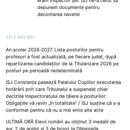
eram inspector șef. ISJ ne-a cerut să
depunem documente pentru
decontarea navetei
CELE MAI NOI
An școlar 2026-2027. Lista posturilor pentru
profesori a fost actualizată, pe fiecare județ, după
repartizarea candidaților de la Titularizare 2026 pe
posturi pe perioadă nedeterminată
ISJ Constanța pasează Palatului Copiilor executarea
hotărârii prin care Tribunalul a suspendat chiar
deciziile Inspectoratului de tăiere a posturilor:
Obligațiile vă revin „în totalitate” / ISJ susține că s-a
conformat pentru că nu a mai emis alte acte
ULTIMĂ ORĂ Elevii români au obținut 3 medalii de
aur, 2 de argint și 3 de bronz la Olimpiada