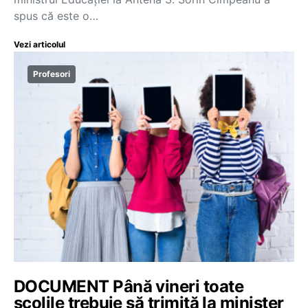
spus că este o…
Vezi articolul
Profesori
DOCUMENT Până vineri toate
școlile trebuie să trimită la minister