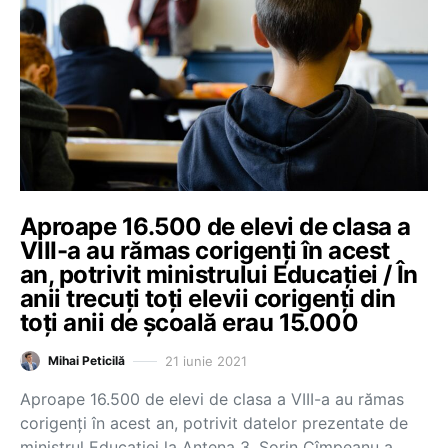
Aproape 16.500 de elevi de clasa a
VIII-a au rămas corigenți în acest
an, potrivit ministrului Educației / În
anii trecuți toți elevii corigenți din
toți anii de școală erau 15.000
21 iunie 2021
Mihai Peticilă
Aproape 16.500 de elevi de clasa a VIII-a au rămas
corigenți în acest an, potrivit datelor prezentate de
ministrul Educației la Antena 3. Sorin Cîmpeanu a