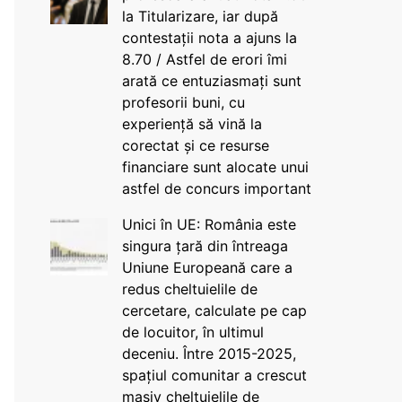
la Titularizare, iar după
contestații nota a ajuns la
8.70 / Astfel de erori îmi
arată ce entuziasmați sunt
profesorii buni, cu
experiență să vină la
corectat și ce resurse
financiare sunt alocate unui
astfel de concurs important
Unici în UE: România este
singura țară din întreaga
Uniune Europeană care a
redus cheltuielile de
cercetare, calculate pe cap
de locuitor, în ultimul
deceniu. Între 2015-2025,
spațiul comunitar a crescut
masiv cheltuielile de