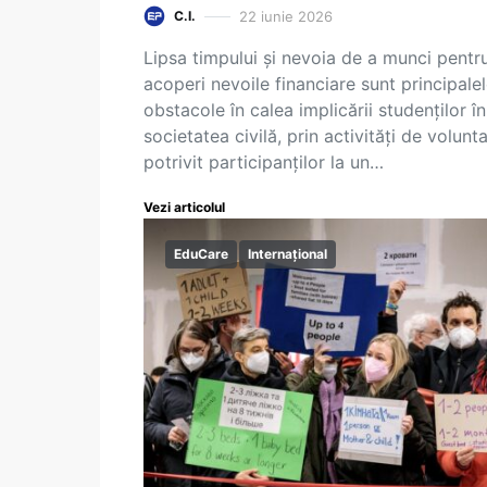
22 iunie 2026
C.I.
Lipsa timpului și nevoia de a munci pentr
acoperi nevoile financiare sunt principale
obstacole în calea implicării studenților în
societatea civilă, prin activități de volunta
potrivit participanților la un…
Vezi articolul
EduCare
Internațional