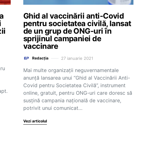
ia
Ghid al vaccinării anti-Covid
i
pentru societatea civilă, lansat
ii
de un grup de ONG-uri în
sprijinul campaniei de
vaccinare
27 ianuarie 2021
Redacția
tru
Mai multe organizații neguvernamentale
anunță lansarea unui “Ghid al Vaccinării Anti-
Covid pentru Societatea Civilă”, instrument
apt.
online, gratuit, pentru ONG-uri care doresc să
susțină campania națională de vaccinare,
potrivit unui comunicat…
Vezi articolul