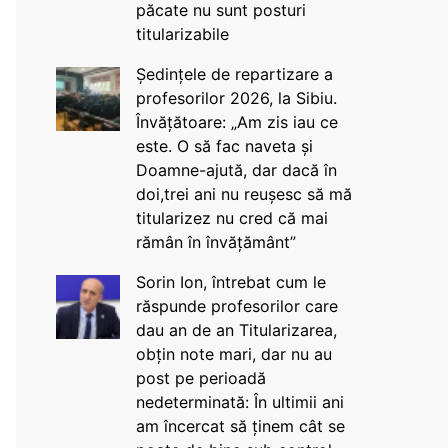
păcate nu sunt posturi
titularizabile
Ședințele de repartizare a
profesorilor 2026, la Sibiu.
Învățătoare: „Am zis iau ce
este. O să fac naveta și
Doamne-ajută, dar dacă în
doi,trei ani nu reușesc să mă
titularizez nu cred că mai
rămân în învățământ”
Sorin Ion, întrebat cum le
răspunde profesorilor care
dau an de an Titularizarea,
obțin note mari, dar nu au
post pe perioadă
nedeterminată: În ultimii ani
am încercat să ținem cât se