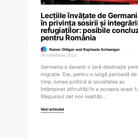
Lecțiile învățate de German
în privința sosirii și integrări
refugiaților: posibile concluz
pentru România
Rainer Ohliger and Raphaela Schweiger
19 noiembrie 2022
Germania a devenit o țară-destinație pen
migrație. Dar, pentru o lungă perioadă de
timp, lumea politică și societatea au
întâmpinat dificultăți în a accepta acest f
Răspunsul dat noii realități…
Vezi articolul