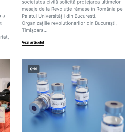
societatea civilă solicită protejarea ultimelor
mesaje de la Revoluţie rămase în România pe
u a
Palatul Universităţii din Bucureşti.
le
Organizaţiile revoluţionarilor din Bucureşti,
Timişoara…
riat,
Vezi articolul
Știri