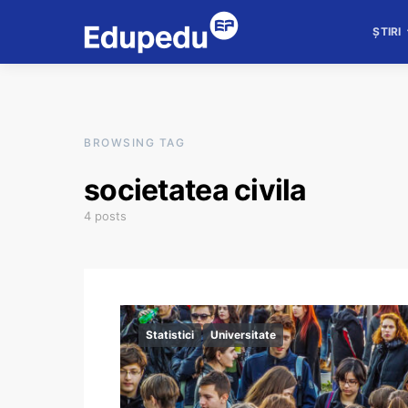
ȘTIRI
BROWSING TAG
societatea civila
4 posts
Statistici
Universitate