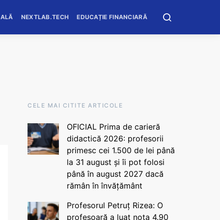
OALĂ
NEXTLAB.TECH
EDUCAȚIE FINANCIARĂ
CELE MAI CITITE ARTICOLE
OFICIAL Prima de carieră
didactică 2026: profesorii
primesc cei 1.500 de lei până
la 31 august și îi pot folosi
până în august 2027 dacă
rămân în învățământ
Profesorul Petruț Rizea: O
profesoară a luat nota 4.90