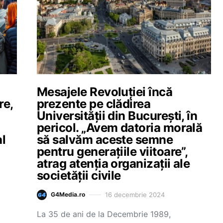
Mesajele Revoluţiei încă
re,
prezente pe clădirea
Universităţii din Bucureşti, în
pericol. „Avem datoria morală
al
să salvăm aceste semne
pentru generaţiile viitoare”,
atrag atenția organizații ale
societății civile
16 decembrie 2024
G4Media.ro
La 35 de ani de la Decembrie 1989,