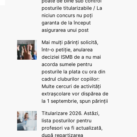
poate de bine sub control
posturile titularizabile / La
niciun concurs nu poți
garanta de la început
asigurarea unui post
Mai mulți părinți solicită,
într-o petiție, anularea
deciziei ISMB de a nu mai
acorda sumele pentru
posturile la plata cu ora din
cadrul cluburilor copiilor:
Multe cercuri de activități
extrașcolare vor dispărea de
la 1 septembrie, spun părinții
Titularizare 2026. Astăzi,
lista posturilor pentru
profesori va fi actualizată,
după repartizarea