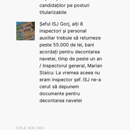
candidaților pe posturi
titularizabile
Șeful ISJ Gorj, alți 8
inspectori și personal
auxiliar trebuie să returneze
peste 55.000 de lei, bani
acordați pentru decontarea
navetei, timp de peste un an
/ Inspectorul general, Marian
Staicu: La vremea aceea nu
eram inspector șef. ISJ ne-a
cerut să depunem
documente pentru
decontarea navetei
CELE MAI NOI