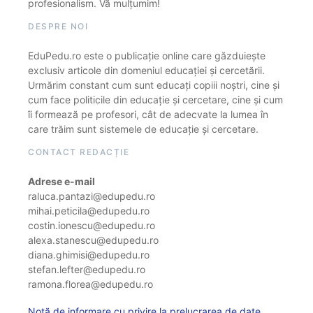
profesionalism. Vă mulțumim!
DESPRE NOI
EduPedu.ro este o publicație online care găzduiește
exclusiv articole din domeniul educației și cercetării.
Urmărim constant cum sunt educați copiii noștri, cine și
cum face politicile din educație și cercetare, cine și cum
îi formează pe profesori, cât de adecvate la lumea în
care trăim sunt sistemele de educație și cercetare.
CONTACT REDACȚIE
Adrese e-mail
raluca.pantazi@edupedu.ro
mihai.peticila@edupedu.ro
costin.ionescu@edupedu.ro
alexa.stanescu@edupedu.ro
diana.ghimisi@edupedu.ro
stefan.lefter@edupedu.ro
ramona.florea@edupedu.ro
Notă de informare cu privire la prelucrarea de date