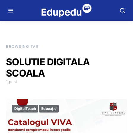
BROWSING TAG
SOLUTIE DIGITALA
SCOALA
1 post
DigitalTeach
Educație