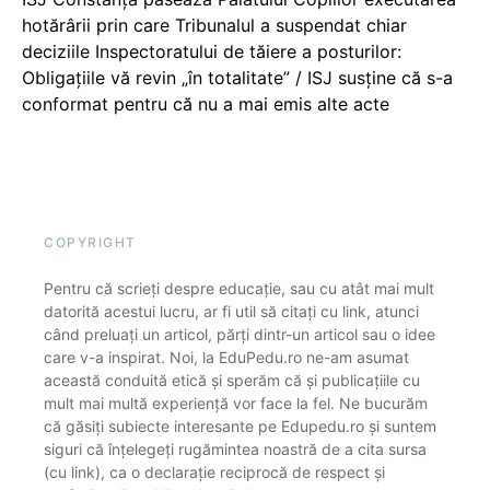
hotărârii prin care Tribunalul a suspendat chiar
deciziile Inspectoratului de tăiere a posturilor:
Obligațiile vă revin „în totalitate” / ISJ susține că s-a
conformat pentru că nu a mai emis alte acte
COPYRIGHT
Pentru că scrieți despre educație, sau cu atât mai mult
datorită acestui lucru, ar fi util să citați cu link, atunci
când preluați un articol, părți dintr-un articol sau o idee
care v-a inspirat. Noi, la EduPedu.ro ne-am asumat
această conduită etică și sperăm că și publicațiile cu
mult mai multă experiență vor face la fel. Ne bucurăm
că găsiți subiecte interesante pe Edupedu.ro și suntem
siguri că înțelegeți rugămintea noastră de a cita sursa
(cu link), ca o declarație reciprocă de respect și