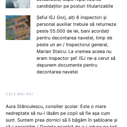
candidaților pe posturi titularizabile
Șeful ISJ Gorj, alți 8 inspectori și
personal auxiliar trebuie să returneze
peste 55.000 de lei, bani acordați
pentru decontarea navetei, timp de
peste un an / Inspectorul general,
Marian Staicu: La vremea aceea nu
eram inspector șef. ISJ ne-a cerut să
depunem documente pentru
decontarea navetei
CELE MAI NOI
Aura Stănculescu, consilier școlar: Este o mare
nedreptate să nu-i lăsăm pe copii să fie așa cum
sunt. Suntem prea dornici să îi băgăm în șabloane și
să-i corectăm / Dorința noastră de a-i aduce pe toți