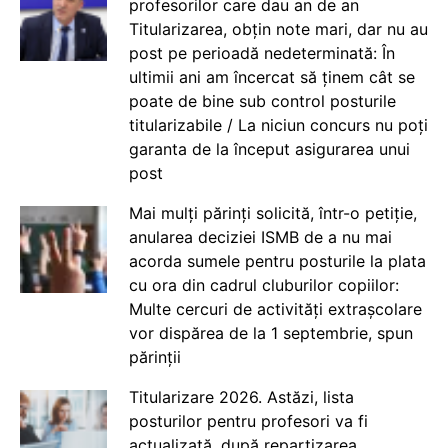
profesorilor care dau an de an
Titularizarea, obțin note mari, dar nu au
post pe perioadă nedeterminată: În
ultimii ani am încercat să ținem cât se
poate de bine sub control posturile
titularizabile / La niciun concurs nu poți
garanta de la început asigurarea unui
post
Mai mulți părinți solicită, într-o petiție,
anularea deciziei ISMB de a nu mai
acorda sumele pentru posturile la plata
cu ora din cadrul cluburilor copiilor:
Multe cercuri de activități extrașcolare
vor dispărea de la 1 septembrie, spun
părinții
Titularizare 2026. Astăzi, lista
posturilor pentru profesori va fi
actualizată, după repartizarea