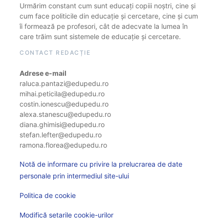
Urmărim constant cum sunt educați copiii noștri, cine și
cum face politicile din educație și cercetare, cine și cum
îi formează pe profesori, cât de adecvate la lumea în
care trăim sunt sistemele de educație și cercetare.
CONTACT REDACȚIE
Adrese e-mail
raluca.pantazi@edupedu.ro
mihai.peticila@edupedu.ro
costin.ionescu@edupedu.ro
alexa.stanescu@edupedu.ro
diana.ghimisi@edupedu.ro
stefan.lefter@edupedu.ro
ramona.florea@edupedu.ro
Notă de informare cu privire la prelucrarea de date
personale prin intermediul site-ului
Politica de cookie
Modifică setarile cookie-urilor