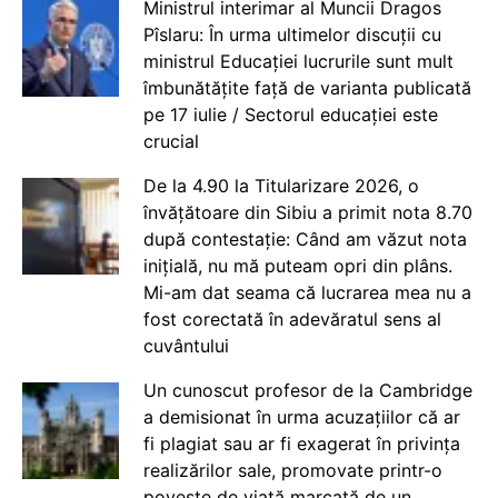
Ministrul interimar al Muncii Dragos
Pîslaru: În urma ultimelor discuții cu
ministrul Educației lucrurile sunt mult
îmbunătățite față de varianta publicată
pe 17 iulie / Sectorul educației este
crucial
De la 4.90 la Titularizare 2026, o
învățătoare din Sibiu a primit nota 8.70
după contestație: Când am văzut nota
inițială, nu mă puteam opri din plâns.
Mi-am dat seama că lucrarea mea nu a
fost corectată în adevăratul sens al
cuvântului
Un cunoscut profesor de la Cambridge
a demisionat în urma acuzațiilor că ar
fi plagiat sau ar fi exagerat în privința
realizărilor sale, promovate printr-o
poveste de viață marcată de un