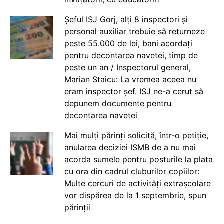
Șeful ISJ Gorj, alți 8 inspectori și
personal auxiliar trebuie să returneze
peste 55.000 de lei, bani acordați
pentru decontarea navetei, timp de
peste un an / Inspectorul general,
Marian Staicu: La vremea aceea nu
eram inspector șef. ISJ ne-a cerut să
depunem documente pentru
decontarea navetei
Mai mulți părinți solicită, într-o petiție,
anularea deciziei ISMB de a nu mai
acorda sumele pentru posturile la plata
cu ora din cadrul cluburilor copiilor:
Multe cercuri de activități extrașcolare
vor dispărea de la 1 septembrie, spun
părinții