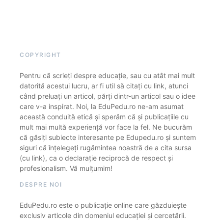
COPYRIGHT
Pentru că scrieți despre educație, sau cu atât mai mult
datorită acestui lucru, ar fi util să citați cu link, atunci
când preluați un articol, părți dintr-un articol sau o idee
care v-a inspirat. Noi, la EduPedu.ro ne-am asumat
această conduită etică și sperăm că și publicațiile cu
mult mai multă experiență vor face la fel. Ne bucurăm
că găsiți subiecte interesante pe Edupedu.ro și suntem
siguri că înțelegeți rugămintea noastră de a cita sursa
(cu link), ca o declarație reciprocă de respect și
profesionalism. Vă mulțumim!
DESPRE NOI
EduPedu.ro este o publicație online care găzduiește
exclusiv articole din domeniul educației și cercetării.