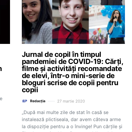
Jurnal de copil în timpul
pandemiei de COVID-19: Cărți,
n
filme și activități recomandate
de elevi, într-o mini-serie de
bloguri scrise de copii pentru
copii
re
27 martie 2020
Redacția
„După mai multe zile de stat în casă se
instalează plictiseala, dar avem câteva arme
la dispoziție pentru a o învinge! Pun cărțile și