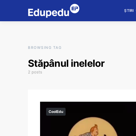
ȘTIRI
BROWSING TAG
Stăpânul inelelor
2 posts
CoolEdu