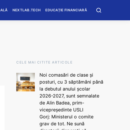
OALĂ
NEXTLAB.TECH
EDUCAȚIE FINANCIARĂ
CELE MAI CITITE ARTICOLE
Noi comasări de clase și
posturi, cu 3 săptămâni până
la debutul anului școlar
2026-2027, sunt semnalate
de Alin Badea, prim-
vicepreședinte USLI
Gorj: Ministerul o comite
grav de tot. Ne sună