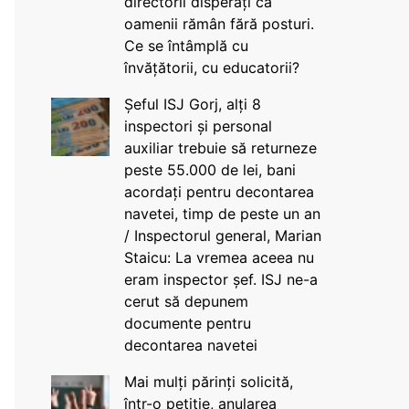
directorii disperați că
oamenii rămân fără posturi.
Ce se întâmplă cu
învățătorii, cu educatorii?
Șeful ISJ Gorj, alți 8
inspectori și personal
auxiliar trebuie să returneze
peste 55.000 de lei, bani
acordați pentru decontarea
navetei, timp de peste un an
/ Inspectorul general, Marian
Staicu: La vremea aceea nu
eram inspector șef. ISJ ne-a
cerut să depunem
documente pentru
decontarea navetei
Mai mulți părinți solicită,
într-o petiție, anularea