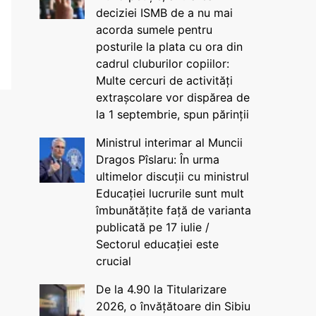
deciziei ISMB de a nu mai
acorda sumele pentru
posturile la plata cu ora din
cadrul cluburilor copiilor:
Multe cercuri de activități
extrașcolare vor dispărea de
la 1 septembrie, spun părinții
Ministrul interimar al Muncii
Dragos Pîslaru: În urma
ultimelor discuții cu ministrul
Educației lucrurile sunt mult
îmbunătățite față de varianta
publicată pe 17 iulie /
Sectorul educației este
crucial
De la 4.90 la Titularizare
2026, o învățătoare din Sibiu