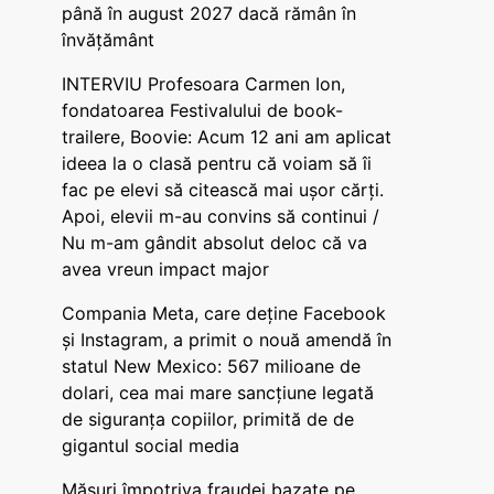
până în august 2027 dacă rămân în
învățământ
INTERVIU Profesoara Carmen Ion,
fondatoarea Festivalului de book-
trailere, Boovie: Acum 12 ani am aplicat
ideea la o clasă pentru că voiam să îi
fac pe elevi să citească mai ușor cărți.
Apoi, elevii m-au convins să continui /
Nu m-am gândit absolut deloc că va
avea vreun impact major
Compania Meta, care deține Facebook
și Instagram, a primit o nouă amendă în
statul New Mexico: 567 milioane de
dolari, cea mai mare sancțiune legată
de siguranța copiilor, primită de de
gigantul social media
Măsuri împotriva fraudei bazate pe