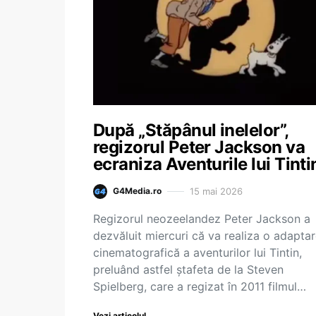
După „Stăpânul inelelor”,
regizorul Peter Jackson va
ecraniza Aventurile lui Tinti
15 mai 2026
G4Media.ro
Regizorul neozeelandez Peter Jackson a
dezvăluit miercuri că va realiza o adapta
cinematografică a aventurilor lui Tintin,
preluând astfel ştafeta de la Steven
Spielberg, care a regizat în 2011 filmul…
Vezi articolul