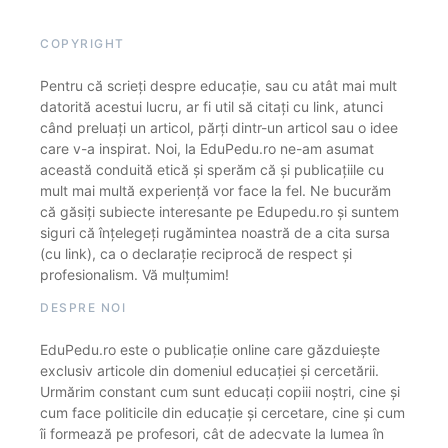
COPYRIGHT
Pentru că scrieți despre educație, sau cu atât mai mult
datorită acestui lucru, ar fi util să citați cu link, atunci
când preluați un articol, părți dintr-un articol sau o idee
care v-a inspirat. Noi, la EduPedu.ro ne-am asumat
această conduită etică și sperăm că și publicațiile cu
mult mai multă experiență vor face la fel. Ne bucurăm
că găsiți subiecte interesante pe Edupedu.ro și suntem
siguri că înțelegeți rugămintea noastră de a cita sursa
(cu link), ca o declarație reciprocă de respect și
profesionalism. Vă mulțumim!
DESPRE NOI
EduPedu.ro este o publicație online care găzduiește
exclusiv articole din domeniul educației și cercetării.
Urmărim constant cum sunt educați copiii noștri, cine și
cum face politicile din educație și cercetare, cine și cum
îi formează pe profesori, cât de adecvate la lumea în