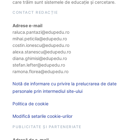
care trăim sunt sistemele de educație și cercetare.
CONTACT REDACȚIE
Adrese e-mail
raluca.pantazi@edupedu.ro
mihai.peticila@edupedu.ro
costin.ionescu@edupedu.ro
alexa.stanescu@edupedu.ro
diana.ghimisi@edupedu.ro
stefan.lefter@edupedu.ro
ramona.florea@edupedu.ro
Notă de informare cu privire la prelucrarea de date
personale prin intermediul site-ului
Politica de cookie
Modifică setarile cookie-urilor
PUBLICITATE ȘI PARTENERIATE
Adresă de e-mail