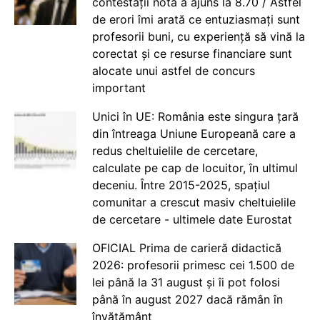
contestații nota a ajuns la 8.70 / Astfel
de erori îmi arată ce entuziasmați sunt
profesorii buni, cu experiență să vină la
corectat și ce resurse financiare sunt
alocate unui astfel de concurs
important
Unici în UE: România este singura țară
din întreaga Uniune Europeană care a
redus cheltuielile de cercetare,
calculate pe cap de locuitor, în ultimul
deceniu. Între 2015-2025, spațiul
comunitar a crescut masiv cheltuielile
de cercetare - ultimele date Eurostat
OFICIAL Prima de carieră didactică
2026: profesorii primesc cei 1.500 de
lei până la 31 august și îi pot folosi
până în august 2027 dacă rămân în
învățământ