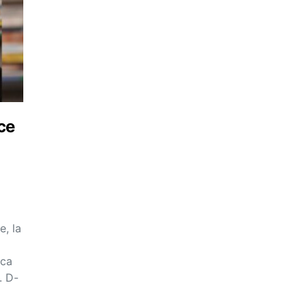
ce
e, la
 ca
. D-