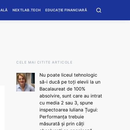
OALĂ
NEXTLAB.TECH
EDUCAȚIE FINANCIARĂ
CELE MAI CITITE ARTICOLE
Nu poate liceul tehnologic
să-i ducă pe toți elevii la un
Bacalaureat de 100%
absolvire, sunt care au intrat
cu media 2 sau 3, spune
inspectoarea Iuliana Țugui:
Performanța trebuie
măsurată și prin câți