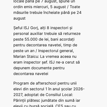
locale până pe 7 august, spune un
ordin emis miercuri, 5 august / Toate
măsurile trebuie încheiate până pe 24
august
Șeful ISJ Gorj, alți 8 inspectori și
personal auxiliar trebuie să returneze
peste 55.000 de lei, bani acordați
pentru decontarea navetei, timp de
peste un an / Inspectorul general,
Marian Staicu: La vremea aceea nu
eram inspector șef. ISJ ne-a cerut să
depunem documente pentru
decontarea navetei
Program de afterschool pentru unii
elevi din sectorul 1 în anul școlar 2026-
2027, adoptat de Consiliul Local:
Părinții plătesc jumătate din sumă iar
elevii cu bursă socială, CES sau cu