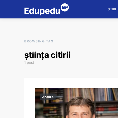
ȘTIRI
BROWSING TAG
știința citirii
1 post
Analize