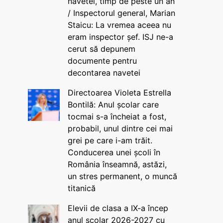
navetei, timp de peste un an
/ Inspectorul general, Marian
Staicu: La vremea aceea nu
eram inspector șef. ISJ ne-a
cerut să depunem
documente pentru
decontarea navetei
Directoarea Violeta Estrella
Bontilă: Anul școlar care
tocmai s-a încheiat a fost,
probabil, unul dintre cei mai
grei pe care i-am trăit.
Conducerea unei școli în
România înseamnă, astăzi,
un stres permanent, o muncă
titanică
Elevii de clasa a IX-a încep
anul școlar 2026-2027 cu