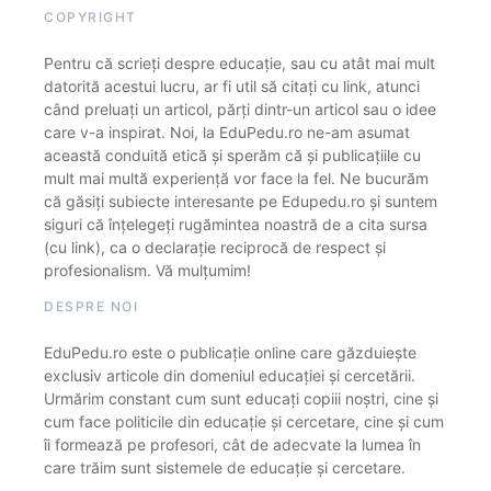
COPYRIGHT
Pentru că scrieți despre educație, sau cu atât mai mult
datorită acestui lucru, ar fi util să citați cu link, atunci
când preluați un articol, părți dintr-un articol sau o idee
care v-a inspirat. Noi, la EduPedu.ro ne-am asumat
această conduită etică și sperăm că și publicațiile cu
mult mai multă experiență vor face la fel. Ne bucurăm
că găsiți subiecte interesante pe Edupedu.ro și suntem
siguri că înțelegeți rugămintea noastră de a cita sursa
(cu link), ca o declarație reciprocă de respect și
profesionalism. Vă mulțumim!
DESPRE NOI
EduPedu.ro este o publicație online care găzduiește
exclusiv articole din domeniul educației și cercetării.
Urmărim constant cum sunt educați copiii noștri, cine și
cum face politicile din educație și cercetare, cine și cum
îi formează pe profesori, cât de adecvate la lumea în
care trăim sunt sistemele de educație și cercetare.