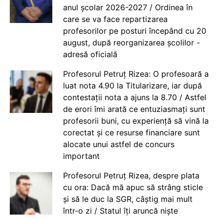
anul școlar 2026-2027 / Ordinea în
care se va face repartizarea
profesorilor pe posturi începând cu 20
august, după reorganizarea școlilor -
adresă oficială
Profesorul Petruț Rizea: O profesoară a
luat nota 4.90 la Titularizare, iar după
contestații nota a ajuns la 8.70 / Astfel
de erori îmi arată ce entuziasmați sunt
profesorii buni, cu experiență să vină la
corectat și ce resurse financiare sunt
alocate unui astfel de concurs
important
Profesorul Petruț Rizea, despre plata
cu ora: Dacă mă apuc să strâng sticle
și să le duc la SGR, câștig mai mult
într-o zi / Statul îți aruncă niște