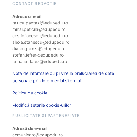
CONTACT REDACȚIE
Adrese e-mail
raluca.pantazi@edupedu.ro
mihai.peticila@edupedu.ro
costin.ionescu@edupedu.ro
alexa.stanescu@edupedu.ro
diana.ghimisi@edupedu.ro
stefan.lefter@edupedu.ro
ramona.florea@edupedu.ro
Notă de informare cu privire la prelucrarea de date
personale prin intermediul site-ului
Politica de cookie
Modifică setarile cookie-urilor
PUBLICITATE ȘI PARTENERIATE
Adresă de e-mail
comunicare@edupedu.ro