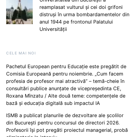
reamplasat vulturul și cei doi grifoni
distruși în urma bombardamentelor din
anul 1944 pe frontonul Palatului
Universității
CELE MAI NOI
Pachetul European pentru Educație este pregătit de
Comisia Europeană pentru noiembrie. „Cum facem
profesia de profesor mai atractivă” – temă-cheie în
consultări publice anunțate de vicepreședinta CE,
Roxana Mînzatu / Alte două teme: competențele de
bază și educația digitală sub impactul IA
ISMB a publicat planurile de dezvoltare ale școlilor
din București pentru concursul de directori 2026.
Profesorii își pot pregăti proiectul managerial, probă