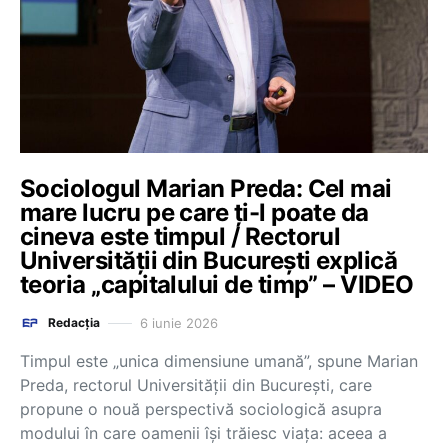
Sociologul Marian Preda: Cel mai
mare lucru pe care ți-l poate da
cineva este timpul / Rectorul
Universității din București explică
teoria „capitalului de timp” – VIDEO
6 iunie 2026
Redacția
Timpul este „unica dimensiune umană”, spune Marian
Preda, rectorul Universității din București, care
propune o nouă perspectivă sociologică asupra
modului în care oamenii își trăiesc viața: aceea a